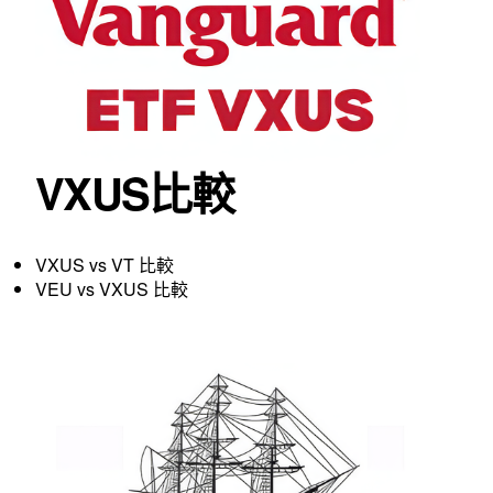
VXUS比較
VXUS vs VT 比較
VEU vs VXUS 比較