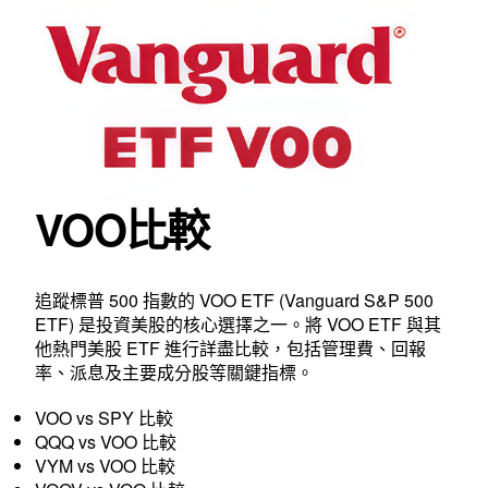
VOO比較
追蹤標普 500 指數的 VOO ETF (Vanguard S&P 500
ETF) 是投資美股的核心選擇之一。將 VOO ETF 與其
他熱門美股 ETF 進行詳盡比較，包括管理費、回報
率、派息及主要成分股等關鍵指標。
VOO vs SPY 比較
QQQ vs VOO 比較
VYM vs VOO 比較