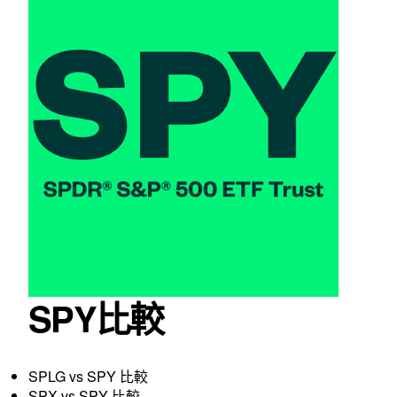
SPY比較
SPLG vs SPY 比較
SPX vs SPY 比較