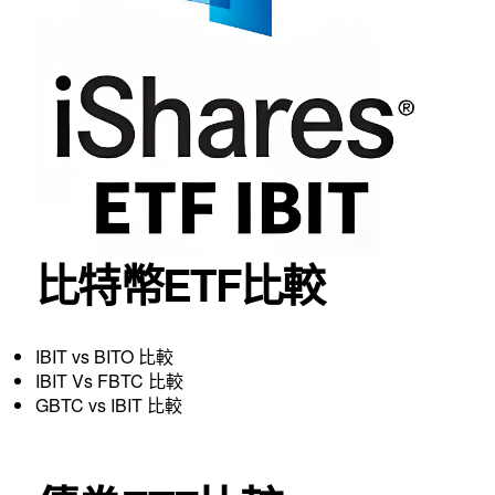
比特幣ETF比較
IBIT vs BITO 比較
IBIT Vs FBTC 比較
GBTC vs IBIT 比較