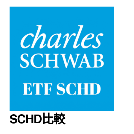
SCHD比較