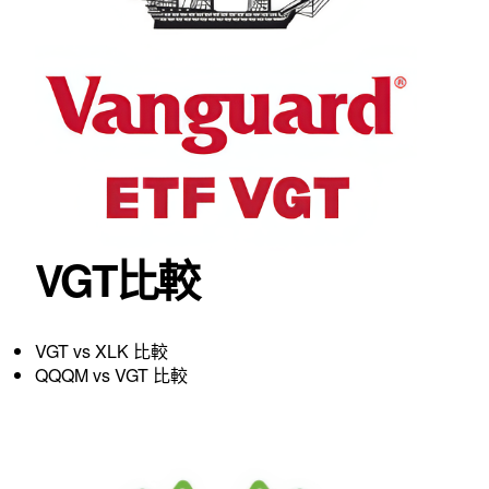
VGT比較
VGT vs XLK 比較
QQQM vs VGT 比較