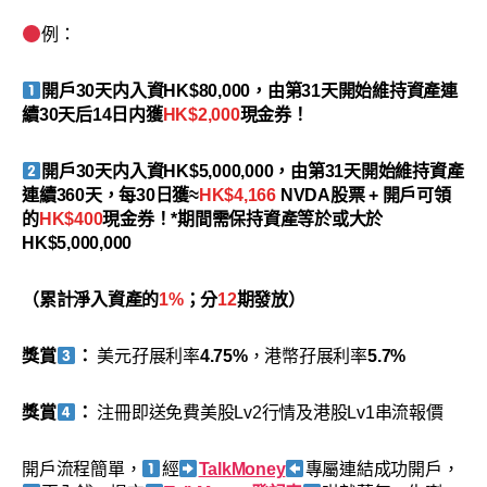
例：
開戶30天内入資HK$80,000，由第31天開始維持資產連
續30天后14日内獲
HK$2,000
現金券！
開戶30天内入資HK$5,000,000，由第31天開始維持資產
連續360天，每30日獲≈
HK$4
,
166
NVDA股票 + 開戶可領
的
HK$400
現金券！*期間需保持資產等於或大於
HK$5,000,000
（累計淨入資產的
1%
；分
12
期發放）
獎賞
：
美元孖展利率
4.75%
，港幣孖展利率
5.7%
獎賞
：
注冊即送免費美股Lv2行情及港股Lv1串流報價
開戶流程簡單，
經
TalkMoney
專屬連結成功開戶，