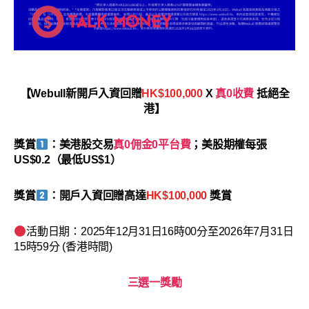
【Webull新開戶入資回贈
HK$100,000
X
真0收費
抵絕全
港】
獎賞
：美港股交易
真0佣金0平台費
；美股期權每張
US$0.2（最低US$1）
獎賞
：開戶入資回贈高達
HK$100,000
獎賞
活動日期：2025年12月31日16時00分至2026年7月31日
15時59分 (香港時間)
三選一獎勵