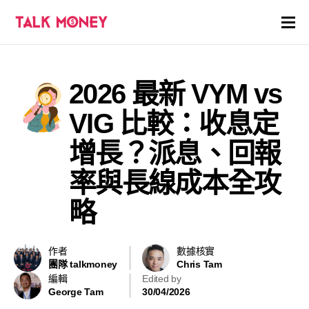
開戶優惠
2026 最新 VYM vs
證券商評價
VIG 比較：收息定
各種投資產品戶口
增長？派息、回報
率與長線成本全攻
信用卡
略
貸款
虛擬貨幣
作者
數據核實
團隊 talkmoney
Chris Tam
編輯
Edited by
關於
George Tam
30/04/2026