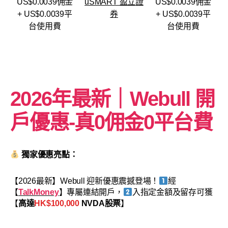
US$0.0039佣金
uSMART 盈立證
US$0.0039佣金
+ US$0.0039平
券
+ US$0.0039平
台使用費
台使用費
2026年最新｜Webull 開
戶優惠-
真0佣金0平台費
獨家優惠亮點：
【2026最新】Webull 迎新優惠震撼登場！
經
【
TalkMoney
】專屬連結開戶，
入指定金額及留存可獲
【
高達
HK$100,000
NVDA股票
】