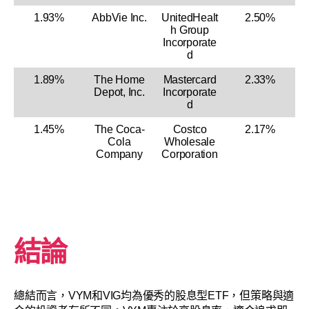
1.93%
AbbVie Inc.
UnitedHealt
2.50%
h Group
Incorporate
d
1.89%
The Home
Mastercard
2.33%
Depot, Inc.
Incorporate
d
1.45%
The Coca-
Costco
2.17%
Cola
Wholesale
Company
Corporation
結論
總結而言，VYM和VIG均為優秀的股息型ETF，但策略與適