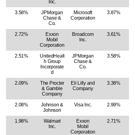
Inc.
3.58%
JPMorgan
Microsoft
3.87%
Chase &
Corporation
Co.
2.72%
Exxon
Broadcom
3.61%
Mobil
Inc.
Corporation
2.51%
UnitedHealt
JPMorgan
3.58%
h Group
Chase &
Incorporate
Co.
d
2.09%
The Procter
Eli Lilly and
3.38%
& Gamble
Company
Company
2.08%
Johnson &
Visa Inc.
2.99%
Johnson
1.98%
Walmart
Exxon
2.71%
Inc.
Mobil
Corporation