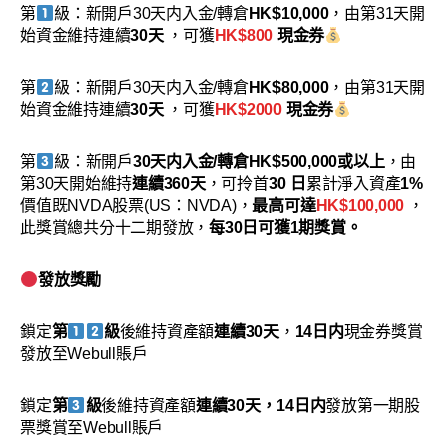
第
級：新開戶30天内入金/轉倉
HK$10,000
，由第31天開
始資金維持連續
30天
，可獲
HK$800
現金券
第
級：新開戶30天内入金/轉倉
HK$80,000
，由第31天開
始資金維持連續
30天
，可獲
HK$2000
現金券
第
級：新開戶
30天内入金/轉倉HK$500,000或以上
，由
第30天開始維持
連續360天
，可拎首
30 日
累計淨入資產
1%
價值既NVDA股票(US：NVDA)，
最高可達
HK$100,000
，
此獎賞總共分十二期發放，
每30日可獲1期獎賞。
發放獎勵
鎖定
第
級
後維持資產額
連續30天
，
14日内
現金券獎賞
發放至Webull賬戶
鎖定
第
級
後維持資產額
連續30天，14日内
發放第一期股
票獎賞至Webull賬戶