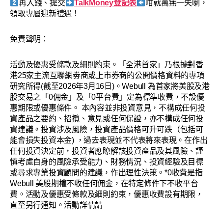
再入錢、提交
TalkMoney登記表
咁就萬無一失喇，
領取專屬迎新禮遇！
免責聲明：​
活動及優惠受條款及細則約束。「全港首家」乃根據對香
港25家主流互聯網劵商或上市券商的公開價格資料的專項
研究所得(截至2026年3月16日)。Webull 為首家將美股及港
股交易之「0佣金」及「0平台費」定為標準收費，不設優
惠期限或優惠條件。 本內容並非投資意見，不構成任何投
資產品之要約、招攬、意見或任何保證，亦不構成任何投
資建議。投資涉及風險，投資產品價格可升可跌（包括可
能會損失投資本金) ，過去表現並不代表將來表現。在作出
任何投資決定前，投資者應瞭解該投資產品及其風險、謹
慎考慮自身的風險承受能力、財務情況、投資經驗及目標
或尋求專業投資顧問的建議，作出理性決策。*0收費是指
Webull 美股期權不收任何佣金，在特定條件下不收平台
費。活動及優惠受條款及細則約束，優惠收費設有期限，
直至另行通知。活動詳情請