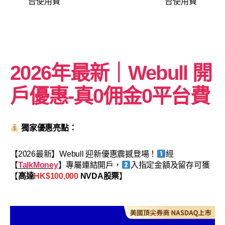
台使用費
台使用費
2026年最新｜Webull 開
戶優惠-
真0佣金0平台費
獨家優惠亮點：
【2026最新】Webull 迎新優惠震撼登場！
經
【
TalkMoney
】專屬連結開戶，
入指定金額及留存可獲
【
高達
HK$100,000
NVDA股票
】