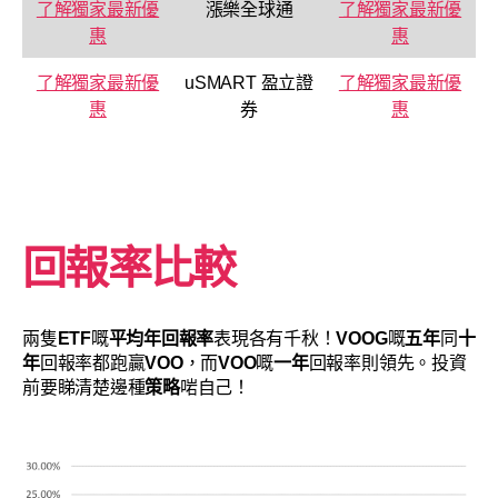
了解獨家最新優
漲樂全球通
了解獨家最新優
惠
惠
了解獨家最新優
uSMART 盈立證
了解獨家最新優
惠
券
惠
回報率比較
兩隻
ETF
嘅
平均年回報率
表現各有千秋！
VOOG
嘅
五年
同
十
年
回報率都跑贏
VOO
，而
VOO
嘅
一年
回報率則領先。投資
前要睇清楚邊種
策略
啱自己！