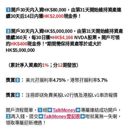
開戶30天内入資HK$80,000，由第31天開始維持資產連
續30天后14日内獲
HK$2,000
現金券！
開戶30天内入資HK$5,000,000，由第31天開始維持資產
連續360天，每30日獲≈
HK$4
,
166
NVDA股票 + 開戶可領
的
HK$400
現金券！*期間需保持資產等於或大於
HK$5,000,000
（累計淨入資產的
1%
；分
12
期發放）
獎賞
：
美元孖展利率
4.75%
，港幣孖展利率
5.7%
獎賞
：
注冊即送免費美股Lv2行情及港股Lv1串流報價
開戶流程簡單，
經
TalkMoney
專屬連結成功開戶，
再入錢、提交
TalkMoney登記表
咁就萬無一失喇，
領取專屬迎新禮遇！