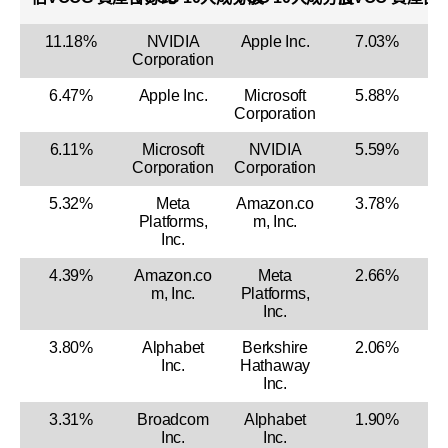
11.18%
NVIDIA
Apple Inc.
7.03%
Corporation
6.47%
Apple Inc.
Microsoft
5.88%
Corporation
6.11%
Microsoft
NVIDIA
5.59%
Corporation
Corporation
5.32%
Meta
Amazon.co
3.78%
Platforms,
m, Inc.
Inc.
4.39%
Amazon.co
Meta
2.66%
m, Inc.
Platforms,
Inc.
3.80%
Alphabet
Berkshire
2.06%
Inc.
Hathaway
Inc.
3.31%
Broadcom
Alphabet
1.90%
Inc.
Inc.