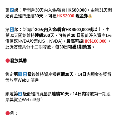
第
級：新開戶30天内入金/轉倉
HK$80,000
，由第31天開
始資金維持連續
30天
，可獲
HK$2000
現金券
第
級：新開戶
30天内入金/轉倉HK$500,000或以上
，由
第30天開始維持
連續360天
，可拎首
30 日
累計淨入資產
1%
價值既NVDA股票(US：NVDA)，
最高可達
HK$100,000
，
此獎賞總共分十二期發放，
每30日可獲1期獎賞。
發放獎勵
鎖定
第
級
後維持資產額
連續30天
，
14日内
現金券獎賞
發放至Webull賬戶
鎖定
第
級
後維持資產額
連續30天，14日内
發放第一期股
票獎賞至Webull賬戶
例：