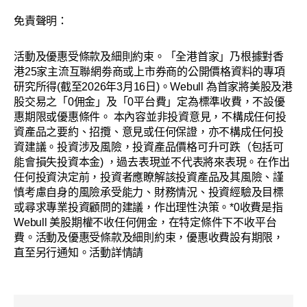
免責聲明：​
活動及優惠受條款及細則約束。「全港首家」乃根據對香
港25家主流互聯網劵商或上市券商的公開價格資料的專項
研究所得(截至2026年3月16日)。Webull 為首家將美股及港
股交易之「0佣金」及「0平台費」定為標準收費，不設優
惠期限或優惠條件。 本內容並非投資意見，不構成任何投
資產品之要約、招攬、意見或任何保證，亦不構成任何投
資建議。投資涉及風險，投資產品價格可升可跌（包括可
能會損失投資本金) ，過去表現並不代表將來表現。在作出
任何投資決定前，投資者應瞭解該投資產品及其風險、謹
慎考慮自身的風險承受能力、財務情況、投資經驗及目標
或尋求專業投資顧問的建議，作出理性決策。*0收費是指
Webull 美股期權不收任何佣金，在特定條件下不收平台
費。活動及優惠受條款及細則約束，優惠收費設有期限，
直至另行通知。活動詳情請