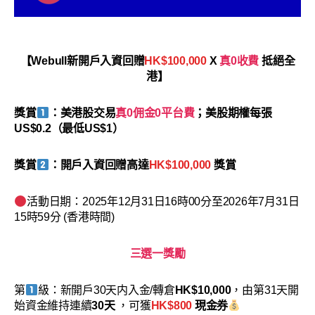
【Webull新開戶入資回贈
HK$100,000
X
真0收費
抵絕全
港】
獎賞
：美港股交易
真0佣金0平台費
；美股期權每張
US$0.2（最低US$1）
獎賞
：開戶入資回贈高達
HK$100,000
獎賞
活動日期：2025年12月31日16時00分至2026年7月31日
15時59分 (香港時間)
三選一獎勵
第
級：新開戶30天内入金/轉倉
HK$10,000
，由第31天開
始資金維持連續
30天
，可獲
HK$800
現金券