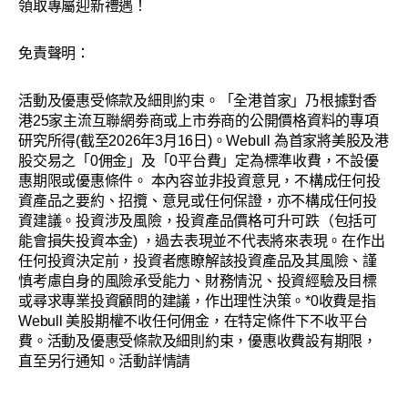
領取專屬迎新禮遇！
免責聲明：​
活動及優惠受條款及細則約束。「全港首家」乃根據對香
港25家主流互聯網劵商或上市券商的公開價格資料的專項
研究所得(截至2026年3月16日)。Webull 為首家將美股及港
股交易之「0佣金」及「0平台費」定為標準收費，不設優
惠期限或優惠條件。 本內容並非投資意見，不構成任何投
資產品之要約、招攬、意見或任何保證，亦不構成任何投
資建議。投資涉及風險，投資產品價格可升可跌（包括可
能會損失投資本金) ，過去表現並不代表將來表現。在作出
任何投資決定前，投資者應瞭解該投資產品及其風險、謹
慎考慮自身的風險承受能力、財務情況、投資經驗及目標
或尋求專業投資顧問的建議，作出理性決策。*0收費是指
Webull 美股期權不收任何佣金，在特定條件下不收平台
費。活動及優惠受條款及細則約束，優惠收費設有期限，
直至另行通知。活動詳情請