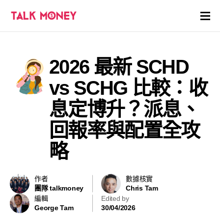
開戶優惠
2026 最新 SCHD
證券商評價
vs SCHG 比較：收
各種投資產品戶口
息定博升？派息、
回報率與配置全攻
信用卡
略
貸款
虛擬貨幣
作者
數據核實
團隊 talkmoney
Chris Tam
編輯
Edited by
關於
George Tam
30/04/2026