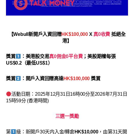
【Webull新開戶入資回贈
HK$100,000
X
真0收費
抵絕全
港】
獎賞
：美港股交易
真0佣金0平台費
；美股期權每張
US$0.2（最低US$1）
獎賞
：開戶入資回贈高達
HK$100,000
獎賞
活動日期：2025年12月31日16時00分至2026年7月31日
15時59分 (香港時間)
三選一獎勵
第
級：新開戶30天内入金/轉倉
HK$10,000
，由第31天開