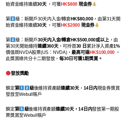
始資金維持連續
30天
，可獲
HK$800
現金券
第
級：新開戶30天内入金/轉倉
HK$80,000
，由第31天開
始資金維持連續
30天
，可獲
HK$2000
現金券
第
級：新開戶
30天内入金/轉倉HK$500,000或以上
，由
第30天開始維持
連續360天
，可拎首
30 日
累計淨入資產
1%
價值既NVDA股票(US：NVDA)，
最高可達
HK$100,000
，
此獎賞總共分十二期發放，
每30日可獲1期獎賞。
發放獎勵
鎖定
第
級
後維持資產額
連續30天
，
14日内
現金券獎賞
發放至Webull賬戶
鎖定
第
級
後維持資產額
連續30天，14日内
發放第一期股
票獎賞至Webull賬戶