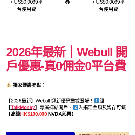
+ US$0.0039平
券
+ US$0.0039平
台使用費
台使用費
2026年最新｜Webull 開
戶優惠-
真0佣金0平台費
獨家優惠亮點：
【2026最新】Webull 迎新優惠震撼登場！
經
【
TalkMoney
】專屬連結開戶，
入指定金額及留存可獲
【
高達
HK$100,000
NVDA股票
】