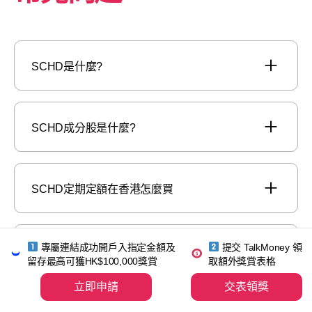
SCHD是什麼?
SCHD成分股是什麼?
SCHD定期定額在香港怎麼買
專屬連結成功開戶入指定金額及
提交 TalkMoney 領
美股SCHG怎麼買
留存最高可獲HK$100,000獎賞
取額外獎賞表格
立即申請
交表領獎
美股SCHG是什麼