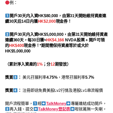
例：
開戶30天内入資HK$80,000，由第31天開始維持資產連
續30天后14日内獲
HK$2,000
現金券！
開戶30天内入資HK$5,000,000，由第31天開始維持資產
連續360天，每30日獲≈
HK$4
,
166
NVDA股票 + 開戶可領
的
HK$400
現金券！*期間需保持資產等於或大於
HK$5,000,000
（累計淨入資產的
1%
；分
12
期發放）
獎賞
：
美元孖展利率
4.75%
，港幣孖展利率
5.7%
獎賞
：
注冊即送免費美股Lv2行情及港股Lv1串流報價
開戶流程簡單，
經
TalkMoney
專屬連結成功開戶，
再入錢、提交
TalkMoney登記表
咁就萬無一失喇，