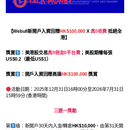
【Webull新開戶入資回贈
HK$100,000
X
真0收費
抵絕全
港】
獎賞
：美港股交易
真0佣金0平台費
；美股期權每張
US$0.2（最低US$1）
獎賞
：開戶入資回贈高達
HK$100,000
獎賞
活動日期：2025年12月31日16時00分至2026年7月31日
15時59分 (香港時間)
三選一獎勵
第
級：新開戶30天内入金/轉倉
HK$10,000
，由第31天開