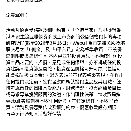
免責聲明：​
活動及優惠受條款及細則約束。「全港首家」乃根據對香
港25家主流互聯網劵商或上市券商的公開價格資料的專項
研究所得(截至2026年3月16日)。Webull 為首家將美股及港
股交易之「0佣金」及「0平台費」定為標準收費，不設優
惠期限或優惠條件。 本內容並非投資意見，不構成任何投
資產品之要約、招攬、意見或任何保證，亦不構成任何投
資建議。投資涉及風險，投資產品價格可升可跌（包括可
能會損失投資本金) ，過去表現並不代表將來表現。在作出
任何投資決定前，投資者應瞭解該投資產品及其風險、謹
慎考慮自身的風險承受能力、財務情況、投資經驗及目標
或尋求專業投資顧問的建議，作出理性決策。*0收費是指
Webull 美股期權不收任何佣金，在特定條件下不收平台
費。活動及優惠受條款及細則約束，優惠收費設有期限，
直至另行通知。活動詳情請