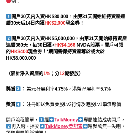
例：
開戶30天内入資HK$80,000，由第31天開始維持資產連
續30天后14日内獲
HK$2,000
現金券！
開戶30天内入資HK$5,000,000，由第31天開始維持資產
連續360天，每30日獲≈
HK$4
,
166
NVDA股票 + 開戶可領
的
HK$400
現金券！*期間需保持資產等於或大於
HK$5,000,000
（累計淨入資產的
1%
；分
12
期發放）
獎賞
：
美元孖展利率
4.75%
，港幣孖展利率
5.7%
獎賞
：
注冊即送免費美股Lv2行情及港股Lv1串流報價
開戶流程簡單，
經
TalkMoney
專屬連結成功開戶，
再入錢、提交
TalkMoney登記表
咁就萬無一失喇，
領取專屬迎新禮遇！