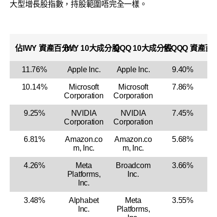
大型增長股指數，持股範圍唔完全一樣。
佔IWY 資產百分
IWY 10大成分股
比
QQQ 10大成分股
佔QQQ 資產百
11.76%
Apple Inc.
Apple Inc.
9.40%
10.14%
Microsoft
Microsoft
7.86%
Corporation
Corporation
9.25%
NVIDIA
NVIDIA
7.45%
Corporation
Corporation
6.81%
Amazon.co
Amazon.co
5.68%
m, Inc.
m, Inc.
4.26%
Meta
Broadcom
3.66%
Platforms,
Inc.
Inc.
3.48%
Alphabet
Meta
3.55%
Inc.
Platforms,