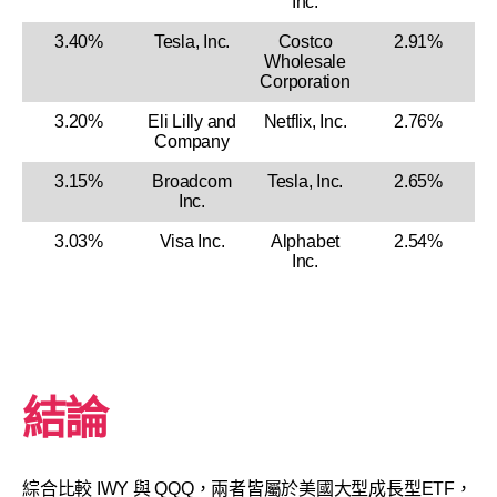
Inc.
3.40%
Tesla, Inc.
Costco
2.91%
Wholesale
Corporation
3.20%
Eli Lilly and
Netflix, Inc.
2.76%
Company
3.15%
Broadcom
Tesla, Inc.
2.65%
Inc.
3.03%
Visa Inc.
Alphabet
2.54%
Inc.
結論
綜合比較 IWY 與 QQQ，兩者皆屬於美國大型成長型ETF，