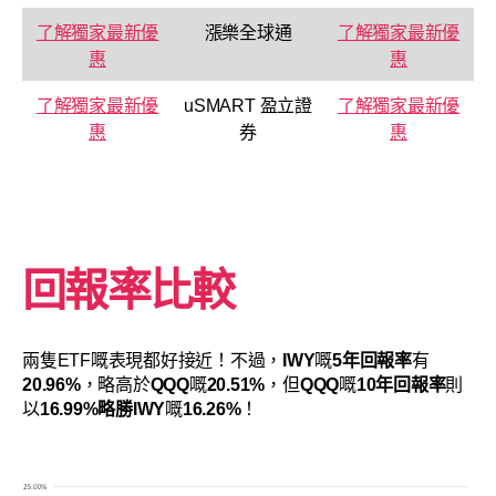
了解獨家最新優
漲樂全球通
了解獨家最新優
惠
惠
了解獨家最新優
uSMART 盈立證
了解獨家最新優
惠
券
惠
回報率比較
兩隻ETF嘅表現都好接近！不過，
IWY
嘅
5年回報率
有
20.96%
，略高於
QQQ
嘅
20.51%
，但
QQQ
嘅
10年回報率
則
以
16.99%
略勝
IWY
嘅
16.26%
！