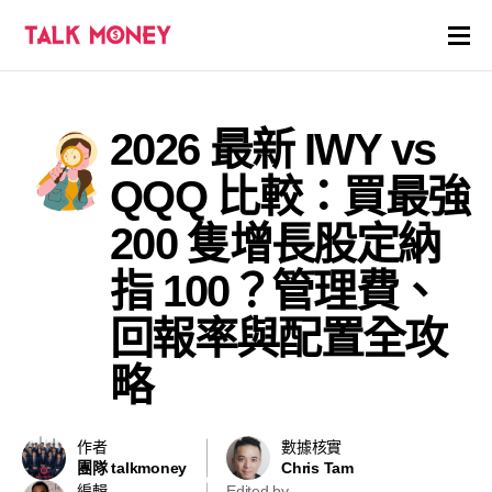
開戶優惠
2026 最新 IWY vs
證券商評價
QQQ 比較：買最強
各種投資產品戶口
200 隻增長股定納
指 100？管理費、
信用卡
回報率與配置全攻
貸款
略
虛擬貨幣
作者
數據核實
關於
團隊 talkmoney
Chris Tam
編輯
Edited by