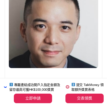
Chris Tam
專屬連結成功開戶入指定金額及
提交 TalkMoney 領
數據核實
留存最高可獲HK$100,000獎賞
取額外獎賞表格
立即申請
交表領獎
Chris Tam 目前在 Talk Money 處理數據收集、分析及
核實工作。Chris專注收集、分析及核實香港證券商收