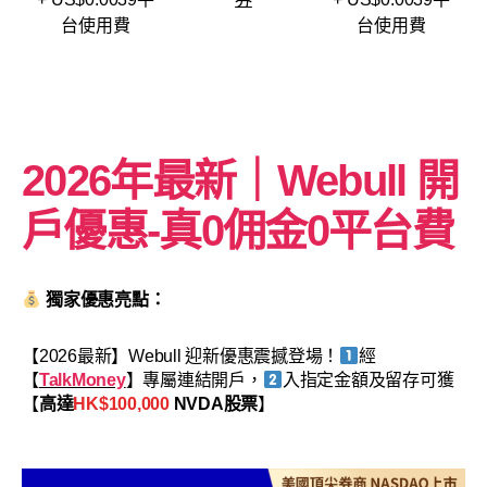
台使用費
台使用費
2026年最新｜Webull 開
戶優惠-
真0佣金0平台費
獨家優惠亮點：
【2026最新】Webull 迎新優惠震撼登場！
經
【
TalkMoney
】專屬連結開戶，
入指定金額及留存可獲
【
高達
HK$100,000
NVDA股票
】