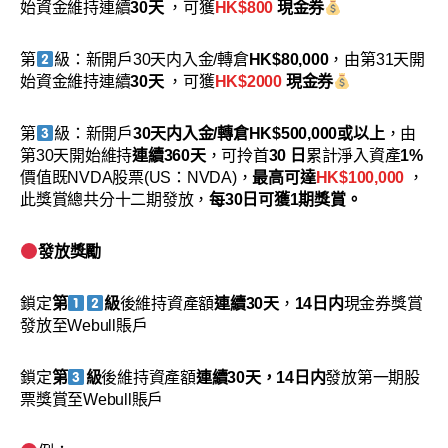
始資金維持連續
30天
，可獲
HK$800
現金券
第
級：新開戶30天内入金/轉倉
HK$80,000
，由第31天開
始資金維持連續
30天
，可獲
HK$2000
現金券
第
級：新開戶
30天内入金/轉倉HK$500,000或以上
，由
第30天開始維持
連續360天
，可拎首
30 日
累計淨入資產
1%
價值既NVDA股票(US：NVDA)，
最高可達
HK$100,000
，
此獎賞總共分十二期發放，
每30日可獲1期獎賞。
發放獎勵
鎖定
第
級
後維持資產額
連續30天
，
14日内
現金券獎賞
發放至Webull賬戶
鎖定
第
級
後維持資產額
連續30天，14日内
發放第一期股
票獎賞至Webull賬戶