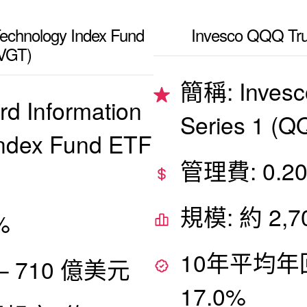
Technology Index Fund
Invesco QQQ Tru
VGT)
簡稱: Invesc
d Information
Series 1 (Q
Index Fund ETF
管理費: 0.2
規模: 約 2,
%
10年平均年
 – 710 億美元
17.0%