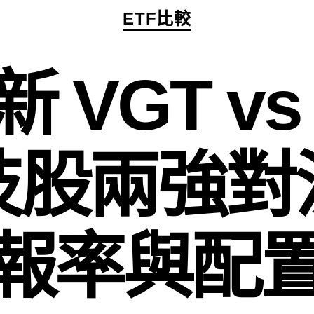
分
ETF比較
類
新 VGT v
技股兩強對
報率與配