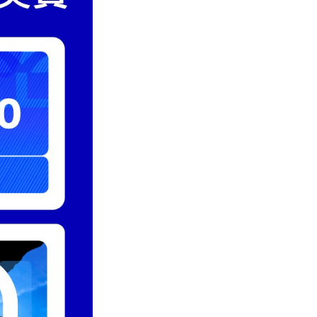
置
全
攻
略〉
中