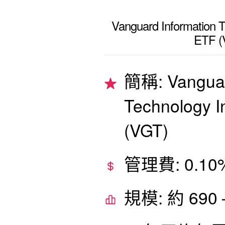
Vanguard Information 
ETF (
簡稱: Vanguar
Technology 
(VGT)
管理費: 0.10
規模: 約 690