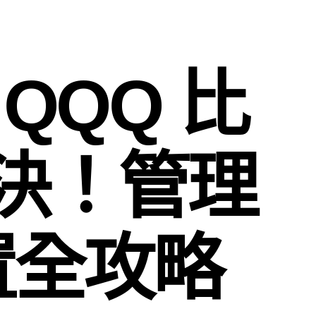
s QQQ 比
決！管理
置全攻略