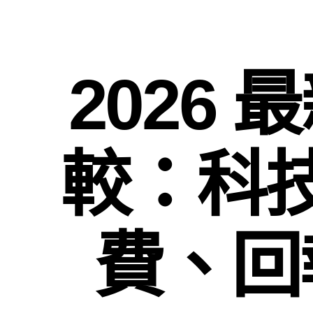
2026 最
較：科
費、回