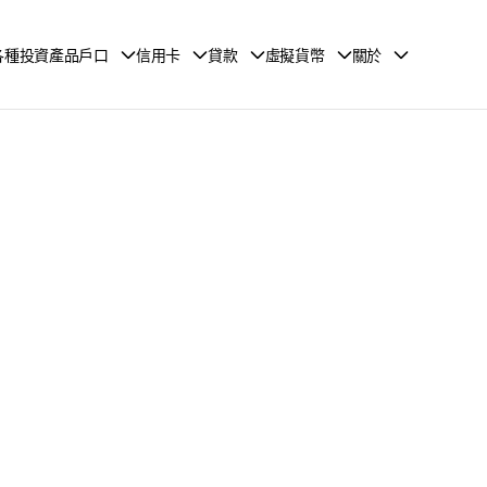
各種投資產品戶口
信用卡
貸款
虛擬貨幣
關於