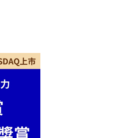
兩
強
對
決！
管
理
費、
回
報
率
與
配