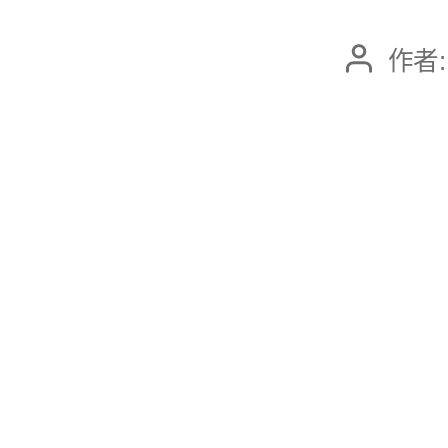
作者
文
章
作
者