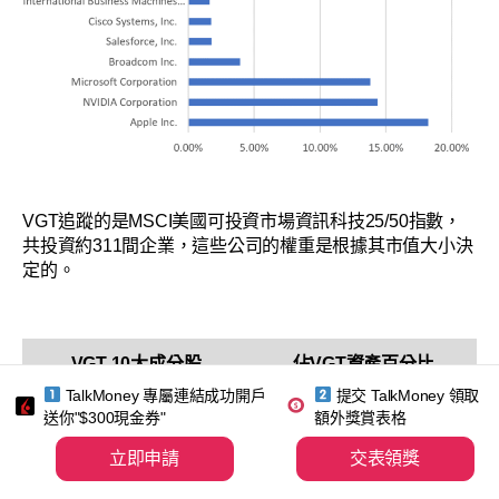
VGT追蹤的是MSCI美國可投資市場資訊科技25/50指數，
共投資約311間企業，這些公司的權重是根據其市值大小決
定的。
VGT 10大成分股
佔VGT資產百分比
TalkMoney 專屬連結成功開戶
提交 TalkMoney 領取
Apple Inc.
18.21%
送你"$300現金券"
額外獎賞表格
NVIDIA Corporation
14.35%
立即申請
交表領獎
Microsoft Corporation
13.81%