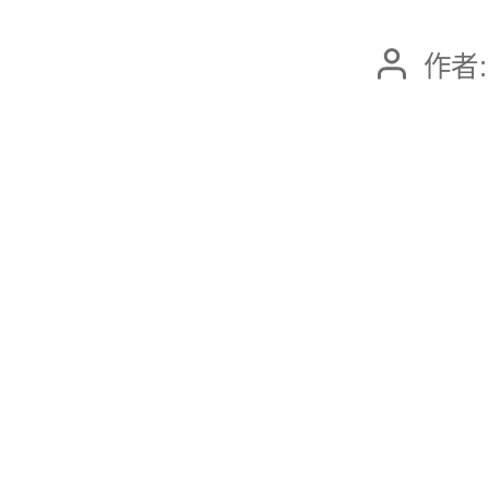
作者
文
章
作
者