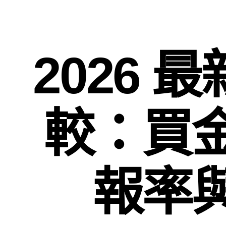
2026 最
較：買
報率