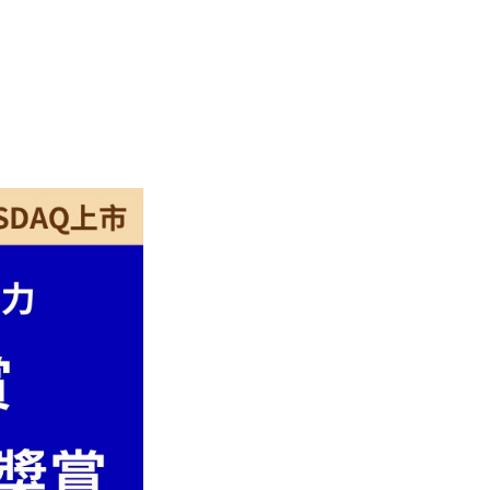
睇！
管
理
費、
回
報
率
與
長
線
勝
率