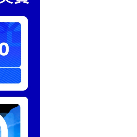
全
拆
解〉
中