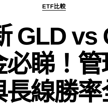
分
ETF比較
類
新 GLD vs
金必睇！管
與長線勝率