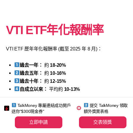
VTI ETF年化報酬率
VTI ETF 歷年年化報酬率 (截至 2025 年 8 月)：
過去一年：
約
18-20%
過去五年：
約
10-16%
過去十年：
約
12-15%
自成立以來：
平均約
10-13%
穩居美股長線投資熱門選擇。以極低費用0.03%投資全美股
TalkMoney 專屬連結成功開戶
提交 TalkMoney 領取
市，分散風險又容易月供入手。非常適合追求長期穩定回
送你"$300現金券"
額外獎賞表格
報及成本效益的港人。
立即申請
交表領獎