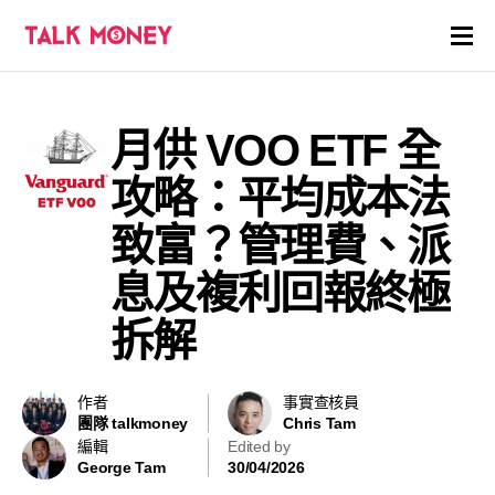
開戶優惠
月供 VOO ETF 全
證券商評價
攻略：平均成本法
各種投資產品戶口
致富？管理費、派
息及複利回報終極
信用卡
拆解
貸款
虛擬貨幣
作者
事實查核員
團隊 talkmoney
Chris Tam
編輯
Edited by
關於
George Tam
30/04/2026