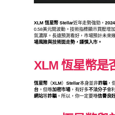
XLM 恆星幣
Stellar
近年走勢強勁，
20
0.58美元間波動。技術指標顯示買壓增
氛濃厚。長遠預測看好，市場預計未來幾
場風險與技術面走勢，謹慎入市。
XLM 恆星幣是
恆星幣
（
XLM
）
Stellar
本身並非
詐騙
，
台
。但喺
加密市場
，有好多
不法分子
會
網站
等
詐騙
。所以，你一定要喺
信譽良