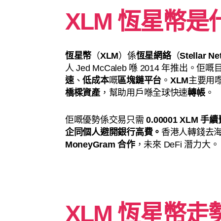
XLM 恆星幣是
恆星幣
（
XLM
）係
恆星網絡
（
Stellar N
人 Jed McCaleb 喺 2014 年推出。佢
速
、
低成本
嘅
區塊鏈平台
。
XLM
主要用
橋樑資產
，幫助用戶喺全球快速
轉帳
。
佢嘅優勢係交易只需
0.00001 XLM 手
企同個人避開銀行高費。
香港人轉錢去海
MoneyGram 合作
，未來 DeFi 潛力大。
XLM 恆星幣走