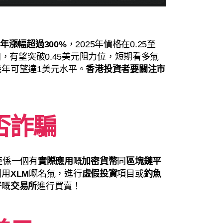
24年漲幅超過300%
，2025年價格在0.25至
加，有望突破0.45美元阻力位，短期看多氣
年可望達1美元水平。
香港投資者要關注市
否詐騙
佢係一個有
實際應用
嘅
加密貨幣
同
區塊鏈平
利用
XLM
嘅名氣，進行
虛假投資
項目或
釣魚
好
嘅
交易所
進行買賣！