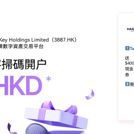
T
送
$40
現金
券
需