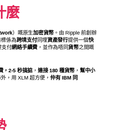
什麼
etwork
）嘅原生
加密貨幣
。由 Ripple 前創辦
嘅目標係為
跨境支付
同埋
資產發行
提供一個
快
嚟支付
網絡手續費
，並作為唔同
貨幣
之間嘅
續費，2-5 秒搞掂
，
連接 180 種貨幣
，
幫中小
外，用 XLM 超方便，
仲有 IBM 同
勢