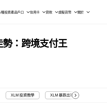
各種投資產品戶口
信用卡
貸款
虛擬貨幣
關於
未來走勢：跨境支付王
XLM 投資教學
XLM 暴跌出現
XLM 如