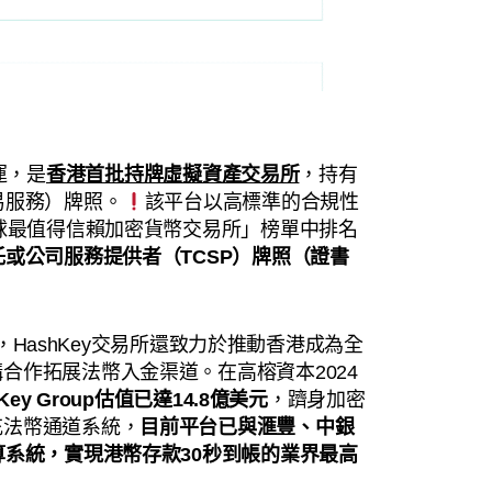
營運，是
香港首批持牌虛擬資產交易所
，持有
易服務）牌照。
該平台以高標準的合規性
全球最值得信賴加密貨幣交易所」榜單中排名
或公司服務提供者（TCSP）牌照（證書
HashKey交易所還致力於推動香港成為全
合作拓展法幣入金渠道。在高榕資本2024
hKey Group估值已達14.8億美元
，躋身加密
充法幣通道系統，
目前平台已與滙豐、中銀
算系統，實現港幣存款30秒到帳的業界最高