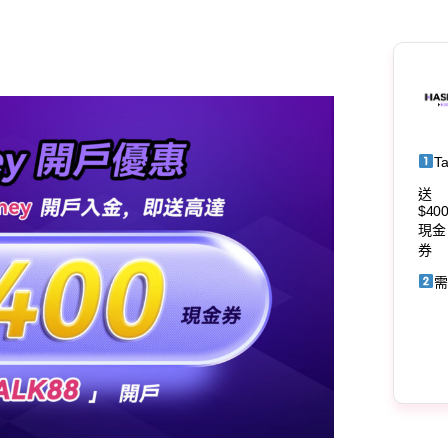
T
送
$40
現金
券
需