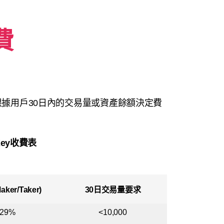
費
，根據用戶30日內的交易量或資產餘額決定費
Key收費表
ker/Taker)
30日交易量要求
.29%
<10,000