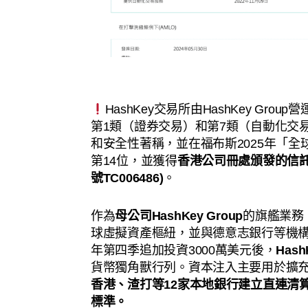
HashKey交易所由HashKey Group
第1類（證券交易）和第7類（自動化交
和安全性著稱，並在福布斯2025年「
第14位，並獲得
香港公司冊處頒發的信託
號TC006486)
。
作為
母公司HashKey Group
的旗艦業務，
球虛擬資產樞紐，並與德意志銀行等機構
年第四季追加投資3000萬美元後，
Has
貨幣獨角獸行列。資本注入主要用於擴
香港、渣打等12家本地銀行建立直連清
標準。