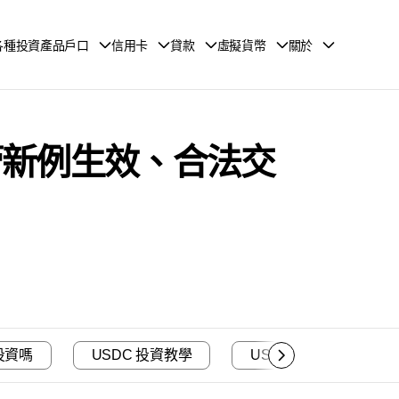
各種投資產品戶口
信用卡
貸款
虛擬貨幣
關於
監管新例生效、合法交
投資嗎
USDC 投資教學
USDC 暴跌出現