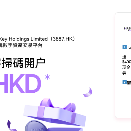
T
送
$40
現金
券
需