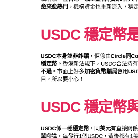
愈來愈熱門
，機構資金也重新流入，穩
USDC 穩定幣
USDC本身並非詐騙
，佢係由
Circle
同
Co
穩定幣
。香港新法規下，USDC合法持
不過。
市面上好多
加密貨幣騙局
會用
US
目，所以要小心！
USDC 穩定幣
USDC
係一種
穩定幣
，同
美元
有直接關係
單嚟講，每發行1個USDC，背後都有1