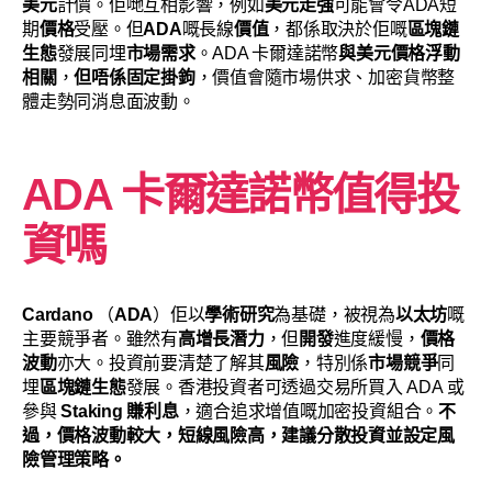
美元
計價。佢哋互相影響，例如
美元走強
可能會令ADA短
期
價格
受壓。但
ADA
嘅長線
價值
，都係取決於佢嘅
區塊鏈
生態
發展同埋
市場需求
。ADA 卡爾達諾幣
與美元價格浮動
相關
，
但唔係固定掛鉤
，價值會隨市場供求、加密貨幣整
體走勢同消息面波動。
ADA 卡爾達諾幣值得投
資嗎
Cardano
（
ADA
）佢以
學術研究
為基礎，被視為
以太坊
嘅
主要競爭者。雖然有
高增長潛力
，但
開發
進度緩慢，
價格
波動
亦大。投資前要清楚了解其
風險
，特別係
市場競爭
同
埋
區塊鏈生態
發展。香港投資者可透過交易所買入 ADA 或
參與
Staking 賺利息
，適合追求增值嘅加密投資組合。
不
過，價格波動較大，短線風險高，建議分散投資並設定風
險管理策略。