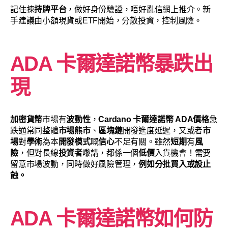
記住揀
持牌平台
，做好身份驗證，唔好亂信網上推介。新
手建議由小額現貨或ETF開始，分散投資，控制風險
。
ADA 卡爾達諾幣
暴跌出
現
加密貨幣
市場有
波動性
，
Cardano
卡爾達諾幣
ADA價格
急
跌通常同整體
市場熊市
、
區塊鏈
開發進度延遲，又或者
市
場
對
學術
為本
開發模式
嘅
信心
不足有關。雖然
短期
有
風
險
，但對長線
投資者
嚟講，都係一個
低價
入貨機會！需要
留意市場波動，同時做好風險管理，
例如分批買入或設止
蝕。
ADA 卡爾達諾幣
如何防