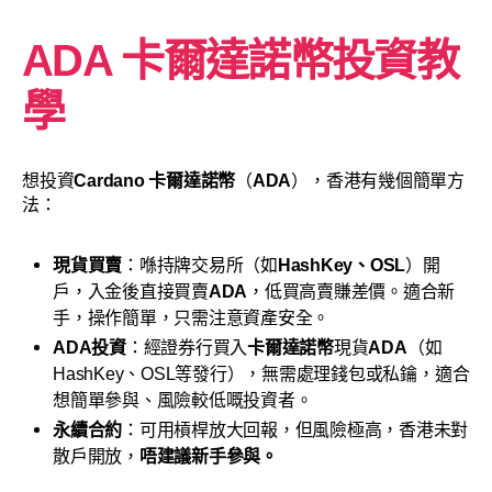
ADA 卡爾達諾幣投資教
學
想投資
Cardano
卡爾達諾幣
（
ADA
），香港有幾個簡單方
法：
現貨買賣
：喺持牌交易所（如
HashKey、OSL
）開
戶，入金後直接買賣
ADA
，低買高賣賺差價。適合新
手，操作簡單，只需注意資產安全
。
ADA
投資
：經證券行買入
卡爾達諾幣
現貨
ADA
（如
HashKey、OSL等發行），無需處理錢包或私鑰，適合
想簡單參與、風險較低嘅投資者
。
永續合約
：可用槓桿放大回報，但風險極高，香港未對
散戶開放，
唔建議新手參與
。