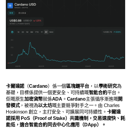
卡爾達諾
（
Cardano
）係一個
區塊鏈平台
，以
學術研究
為
基礎，目標係提供一個更安全、可持續嘅
智能合約
平台。
佢嘅原生
加密貨幣
就係
ADA
。
Cardano
主張循序漸進嘅
開
發模式
，被視為
以太坊
嘅主要競爭對手之一。由 Charles
Hoskinson 創立，主打安全、可擴展同可持續性。
卡爾達
諾採用 PoS（Proof of Stake）共識機制，交易速度快、耗
能低，適合智能合約同去中心化應用（DApp）。