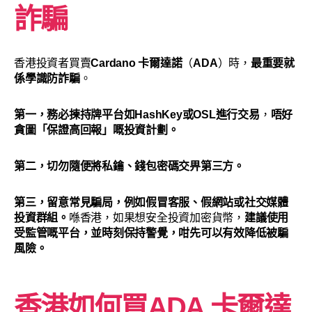
詐騙
香港投資者買賣
Cardano
卡爾達諾
（
ADA
）時，
最重要就
係學識防詐騙
。
第一，務必揀持牌平台如HashKey或OSL進行交易
，
唔好
貪圖「保證高回報」嘅投資計劃。
第二，切勿隨便將私鑰、錢包密碼交畀第三方。
第三，留意常見騙局，例如假冒客服、假網站或社交媒體
投資群組。
喺香港，如果想安全投資加密貨幣，
建議使用
受監管嘅平台，並時刻保持警覺，咁先可以有效降低被騙
風險。
香港如何買
ADA 卡爾達