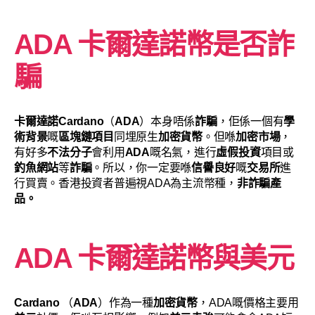
ADA 卡爾達諾幣是否詐
騙
卡爾達諾Cardano
（
ADA
）本身唔係
詐騙
，佢係一個有
學
術背景
嘅
區塊鏈項目
同埋原生
加密貨幣
。但喺
加密市場
，
有好多
不法分子
會利用
ADA
嘅名氣，進行
虛假投資
項目或
釣魚網站
等
詐騙
。所以，你一定要喺
信譽良好
嘅
交易所
進
行買賣。香港投資者普遍視ADA為主流幣種，
非詐騙產
品。
ADA 卡爾達諾幣與美元
Cardano
（
ADA
）作為一種
加密貨幣
，ADA嘅價格主要用