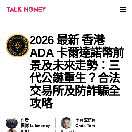
開戶優惠
2026 最新 香港
證券商評價
ADA 卡爾達諾幣前
各種投資產品戶口
景及未來走勢：三
代公鏈重生？合法
信用卡
交易所及防詐騙全
貸款
攻略
虛擬貨幣
作者
事實查核員
關於
團隊 talkmoney
Chris Tam
編輯
Edited by