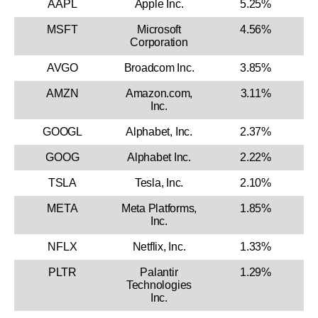
AAPL
Apple Inc.
5.25%
MSFT
Microsoft
4.56%
Corporation
AVGO
Broadcom Inc.
3.85%
AMZN
Amazon.com,
3.11%
Inc.
GOOGL
Alphabet, Inc.
2.37%
GOOG
Alphabet Inc.
2.22%
TSLA
Tesla, Inc.
2.10%
META
Meta Platforms,
1.85%
Inc.
NFLX
Netflix, Inc.
1.33%
PLTR
Palantir
1.29%
Technologies
Inc.