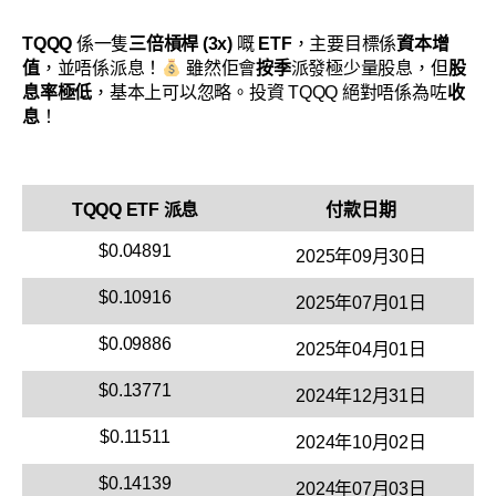
TQQQ
係一隻
三倍槓桿 (3x)
嘅
ETF
，主要目標係
資本增
值
，並唔係派息！
雖然佢會
按季
派發極少量股息，但
股
息率極低
，基本上可以忽略。投資 TQQQ 絕對唔係為咗
收
息
！
TQQQ ETF 派息
付款日期
$0.04891
2025年09月30日
$0.10916
2025年07月01日
$0.09886
2025年04月01日
$0.13771
2024年12月31日
$0.11511
2024年10月02日
$0.14139
2024年07月03日