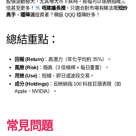
股價波動極大，尤其喺大市下跌時，跌幅可以係納指嘅三
倍甚至更多！
唔建議長揸
，只適合對市場有睇法嘅
短炒
高手
。
穩陣派
投資者？睇返 QQQ 穩陣好多！
總結重點：
回報 (Return)
：高潛力（年化平均約 35%）。
風險 (Risk)
：極高（3 倍槓桿 + 每日重置）。
用途 (Use)
：短線、即日或波段交易。
成分 (Holdings)
：反映納指 100 科技巨頭表現（如
Apple、NVIDIA）。
常見問題