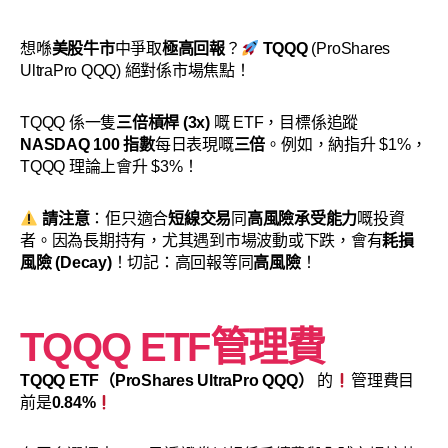
想喺
美股牛市
中爭取
極高回報
？
TQQQ
(ProShares
UltraPro QQQ) 絕對係市場焦點！
TQQQ 係一隻
三倍槓桿 (3x)
嘅 ETF，目標係追蹤
NASDAQ 100 指數
每日表現嘅
三倍
。例如，納指升 $1%，
TQQQ 理論上會升 $3%！
請注意
：佢只適合
短線交易
同
高風險承受能力
嘅投資
者。因為長期持有，尤其遇到市場波動或下跌，會有
耗損
風險 (Decay)
！切記：高回報等同
高風險
！
TQQQ ETF管理費
TQQQ ETF（ProShares UltraPro QQQ）
的
管理費目
前是
0.84%