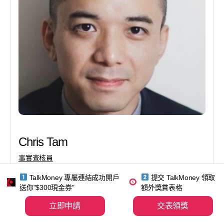
Chris Tam
事實查核員
TalkMoney 專屬連結成功開戶
提交 TalkMoney 領取
Chris Tam 目前在 Talk Money 處理數據收集、分析及
送你"$300現金券"
額外獎賞表格
核實工作。Chris專注收集、分析及核實香港證券商收
費、服務、產品等。他對投資有10年經驗，對股票、
立即申請
交表領獎
黃金和債券等投資產品情有獨鍾。