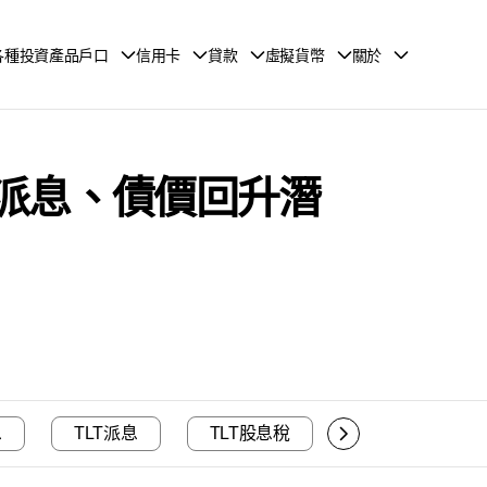
各種投資產品戶口
信用卡
貸款
虛擬貨幣
關於
債！派息、債價回升潛
息
TLT派息
TLT股息稅
TLT退稅