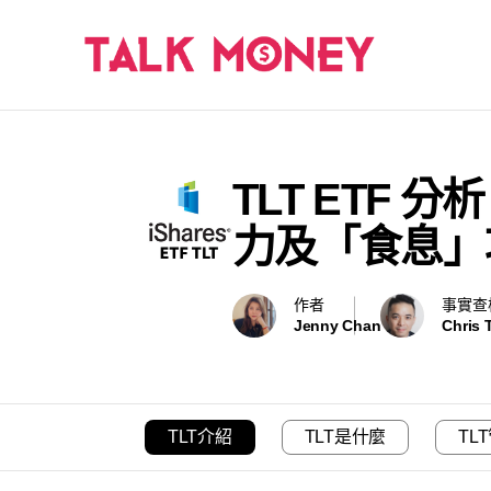
TLT ETF
力及「食息」
作者
事實查
Jenny Chan
Chris 
TLT介紹
TLT是什麼
TL