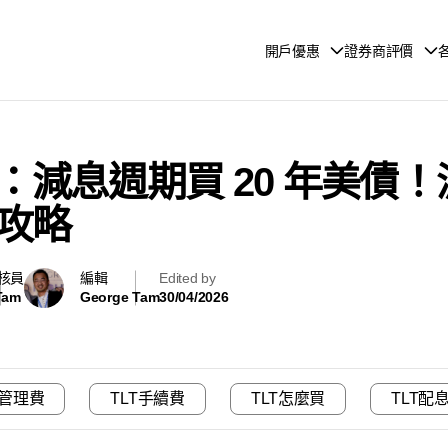
開戶優惠
證券商評價
 分析：減息週期買 20 年美
攻略
核員
編輯
Edited by
Tam
George Tam
30/04/2026
T管理費
TLT手續費
TLT怎麼買
TLT配