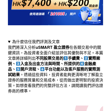
費、
背
景
安
全
為什麼信任我們評測及文章
我們將深入分析
uSMART
盈立證券
在各類交易中的關
及
鍵資訊，為投資者全面介紹並評估其優勢與不足。本篇
AI
文章將詳細列出
不同股票交易的
手續費、
實際案
例、
入金及出金方法與時間、所提供的
金融產
功
品、
開戶流程、
平台功能以及客戶服務的實際測
能
試結果
。透過這些資料，投資者能夠更清晰地了解盈立
證券的服務質量和交易成本，從而做出更明智的投資決
全
策。如想查看我們的完整評估方法，
請閱讀我們評估證
券商的標準
。
解
析〉
中