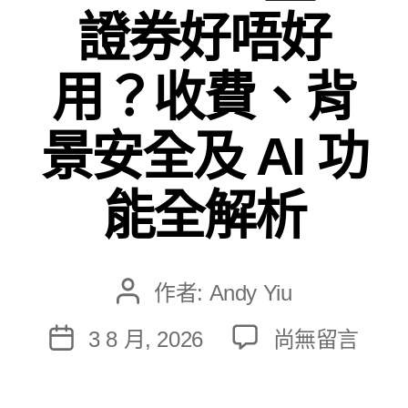
證券好唔好
用？收費、背
景安全及 AI 功
能全解析
作者:
Andy Yiu
文
章
在
3 8 月, 2026
尚無留言
文
作
〈2026
章
者
深
發