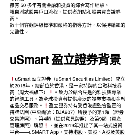
擁有 50 多年有關金融和投資的綜合寫作經驗。
親自測試股票戶口流程、提供者網站和股票買賣證券
商。
數十個客觀評級標準和嚴格的指導方針，以保持編輯的
完整性。
uSmart 盈立證券背景
uSmart 盈立證券（uSmart Securities Limited）成立
於2018年，總部位於香港，是一家持牌的金融科技券
商（周大福旗下）
。致力於結合先進的科技與專業
的智能工具，為全球投資者提供廣泛的證券市場和金融
產品交易服務。
盈立證券持有受香港證監會監管的
持牌法團 (中央編號：BJA907）所授予的第1類（證券
交易牌照）、第4類（提供意見牌照）及第9類（資產
管理牌照）牌照
，並在2019年推出了其一站式投資
平台——uSMART App，支持港股、美股、A股及美股