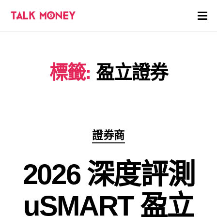
開戶優惠
標籤:
盈立證券
證券商評價
各種投資產品戶口
信用卡
分
證券商
類
貸款
2026 深度評測
虛擬貨幣
uSMART 盈立
關於