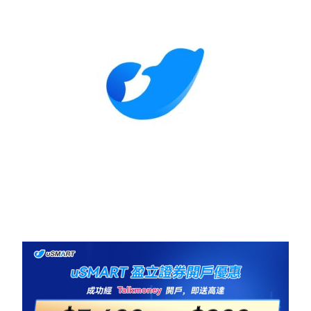
度
佈
評
日
測
期
uSMART
盈
立
證
券
好
唔
好
用？
收