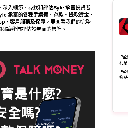
，深入細節，尋找和評估
Syfe 承富
投資者
yfe 承富
的各種手續費、存款、提取資金、
pp、客戶服務及保障
。要查看我們的完整
請閱讀我們評估證券商的標準
。
IB
利息
IB
換點