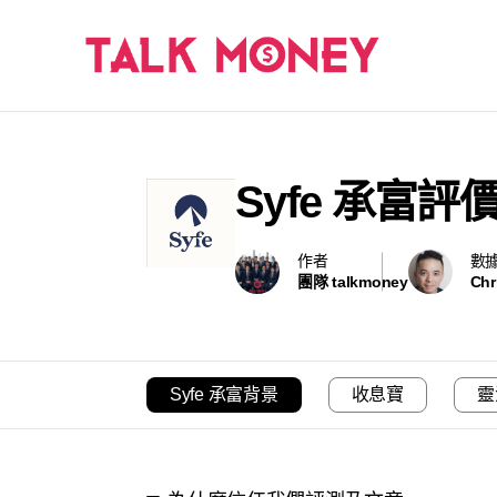
Syfe 承富
作者
數
團隊 talkmoney
Chr
Syfe 承富背景
收息寶
靈