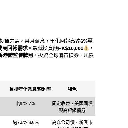
投資之選，月月派息，年化回報高達
6%至
或高回報需求
。最低投資額
HK$10,000
，
 持香港證監會牌照
，投資全球優質債券，風險
？
目標年化派息率/利率
特色
約6%-7%
固定收益，美國國債
與高評級債券
約7.6%-8.6%
高息公司債、新興市