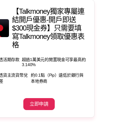
【Talkmoney獨家專屬連
結開戶優惠-開戶即送
$300現金券】只需要填
寫Talkmoney領取優惠表
格
盈透活期存款
超過1萬美元的閒置現金可享最高約
3.140%
盈透貨主流貨幣兌
約0.1點（Pip）遠低於銀行與
差
本地券商
立即申請