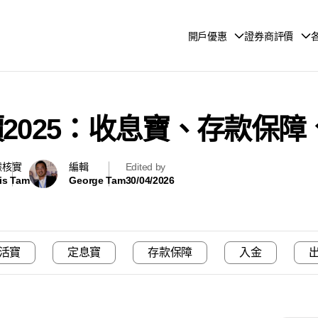
開戶優惠
證券商評價
評價2025：收息寶、存款保
據核實
編輯
Edited by
is Tam
George Tam
30/04/2026
活寶
定息寶
存款保障
入金