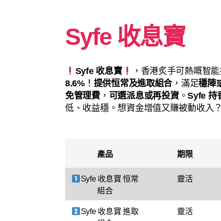
Syfe 收息寶
Syfe 收息寶
，香港炙手可熱嘅智能
8.6%
！
提供恒常及進取組合
，滿足
穩陣
免管理費
，
可選派息或再投資
。
Syfe
低、收益穩。想資金增值又賺被動收入
產品
期限
Syfe 收息寶 恒常
靈活
組合
Syfe 收息寶 進取
靈活