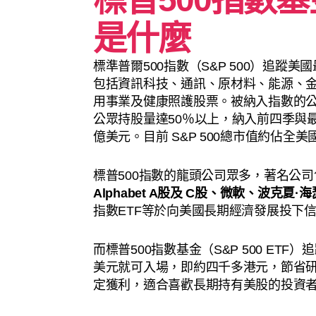
是什麼
標準普爾500指數（S&P 500）追
包括資訊科技、通訊、原材料、能源、
用事業及健康照護股票。被納入指數的
公眾持股量達50％以上，納入前四季與
億美元。目前 S&P 500總市值約佔全
標普500指數的龍頭公司眾多，著名公司
Alphabet A股及
C股
、
微軟、
波克夏·海
指數ETF等於向美國長期經濟發展投下
而標普500指數基金（S&P 500 ET
美元就可入場，即約四千多港元，節省
定獲利，適合喜歡長期持有美股的投資