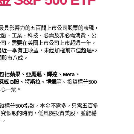
蹤美國最具影響力的五百間上市公司股票的表現，
金融、工業、科技、必需及非必需消費、公
公司，需要在美國上市公司上市超過一年，
最近一季有正收益，未經加權前市值超過82
美國股市八成。
包括
蘋果、亞馬遜、
輝達、
Meta、
瑟威 B股、
特斯拉、
博通
等。投資標普500
信心一票。
F）追蹤標普500指數，本金不需多，只需五百多
研究個股的時間，低風險投資美股，並能穩
者。