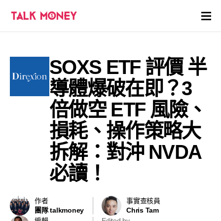
開戶優惠
SOXS ETF 評價 半
證券商評價
導體爆破在即？3
各種投資產品戶口
倍做空 ETF 風險、
損耗、操作策略大
信用卡
拆解：對沖 NVDA
貸款
必讀！
虛擬貨幣
作者
事實查核員
關於
團隊 talkmoney
Chris Tam
編輯
Edited by