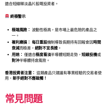
適合短線睇淡晶片股嘅投資者。
終極警示
極端風險：
波動性極高，是市場上最危險的產品之
一。
複利磨損：
每日重設
機制導致長期持有回報會因
時間
衰減
而極差，
絕對不宜長揸
。
用途：
僅適合
極度看淡
半導體短期走勢，
短線投機
或
對沖
半導體持倉風險。
香港投資者注意：
這類產品只建議有專業經驗的交易者使
用，
新手絕對不應碰觸！
常見問題