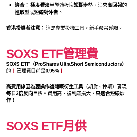
適合：
極度看淡
半導體板塊
短期
走勢、追求
高回報
的
進取型
或
短線對沖者
。
香港投資者注意：
這是專業投機工具，新手嚴禁碰觸。
SOXS ETF管理費
SOXS ETF（ProShares UltraShort Semiconductors）
的
管理費目前是
0.95%
高費用係因為要操作複雜嘅
衍生工具
（期貨、掉期）實現
每日3倍反向
目標。費用高、複利磨損大，
只適合短線炒
作
！
SOXS ETF月供