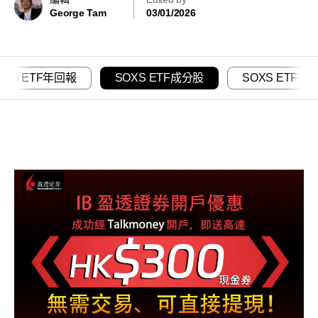
George Tam
03/01/2026
OXS ETF年回報
SOXS ETF成分股
SOXS ETF 總