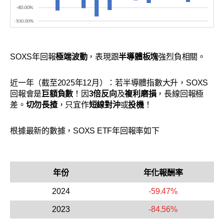
SOXS年回報
極端波動
，表現跟
半導體板塊
強烈負相關。
近一年（截至2025年12月）：若半導體指數大升，SOXS
回報會是
巨額負數
！因
3倍反向
及
複利磨損
，長線回報極
差。
切勿長揸
，只宜作
短線對沖
或
投機
！
根據最新的數據，SOXS ETF年回報率如下
年份
年化報酬率
2024
-59.47%
2023
-84.56%