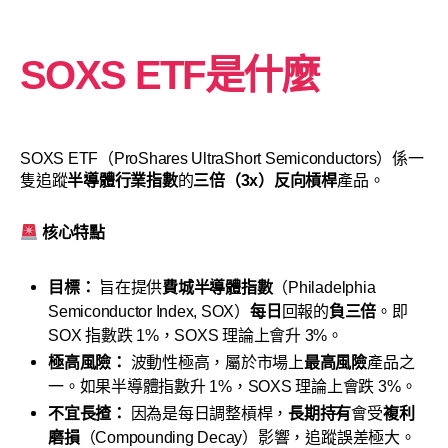
SOXS ETF是什麼
SOXS ETF（ProShares UltraShort Semiconductors）係一
隻追蹤
半導體行業指數
的
三倍（3x）反向槓桿
產品。
核心特點
目標：
旨在提供
費城半導體指數
（Philadelphia
Semiconductor Index, SOX）
每日
回報的
負三倍
。即
SOX 指數跌 1%，SOXS 理論上會升 3%。
極高風險：
波動性極高，屬於市場上
最高風險
產品之
一。如果半導體指數升 1%，SOXS 理論上會跌 3%。
不宜長揸：
因為是每日調整槓桿，
長期持有
會受
複利
磨損
（Compounding Decay）影響，追蹤誤差極大。