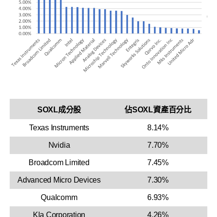
SOXL成分股
佔SOXL資產百分比
Texas Instruments
8.14%
Nvidia
7.70%
Broadcom Limited
7.45%
Advanced Micro Devices
7.30%
Qualcomm
6.93%
Kla Corporation
4.26%