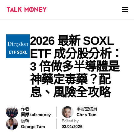
開戶優惠
2026 最新 SOXL
證券商評價
ETF 成分股分析：
各種投資產品戶口
3 倍做多半導體是
神藥定毒藥？配
信用卡
息、風險全攻略
貸款
虛擬貨幣
作者
事實查核員
團隊 talkmoney
Chris Tam
編輯
Edited by
關於
George Tam
03/01/2026