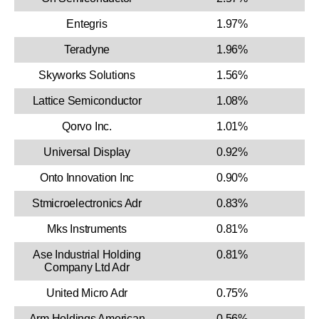
Entegris
1.97%
Teradyne
1.96%
Skyworks Solutions
1.56%
Lattice Semiconductor
1.08%
Qorvo Inc.
1.01%
Universal Display
0.92%
Onto Innovation Inc
0.90%
Stmicroelectronics Adr
0.83%
Mks Instruments
0.81%
Ase Industrial Holding
0.81%
Company Ltd Adr
United Micro Adr
0.75%
Arm Holdings American
0.56%