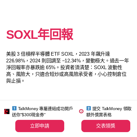
SOXL年回報
美股 3 倍槓桿半導體 ETF SOXL，2023 年飆升達
226.98%，2024 則回調至 −12.34%，變動極大。過去一年
淨回報率亦暴跌逾 65%。投資者須清楚：SOXL 波動性
高、風險大，只適合短炒或高風險承受者，小心控制倉位
與止損。
TalkMoney 專屬連結成功開戶
提交 TalkMoney 領取
送你"$300現金券"
額外獎賞表格
立即申請
交表領獎