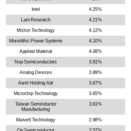
Intel
4.25%
Lam Research
4.21%
Micron Technology
4.12%
Monolithic Power Systems
4.10%
Applied Material
4.08%
Nxp Semiconductors
3.91%
Analog Devices
3.89%
Asml Holding Adr
3.67%
Microchip Technology
3.65%
Taiwan Seminductor
3.61%
Manufacturing
Marvell Technology
2.98%
On Semiconductor
2.57%