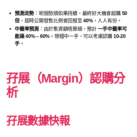
預測走勢
：呢個勢頭如果持續，最終好大機會超購
50
倍
，屆時公開發售比例會回撥至
40%
，人人有份。
中籤率預測
：由於集資額唔算細，預計
一手中籤率可
能達 40% – 60%
。想穩中一手，可以考慮認購
10-20
手
。
孖展（Margin）認購分
析
孖展數據快報