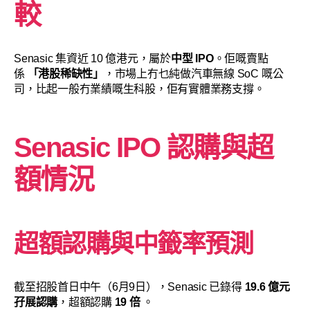
較
Senasic 集資近 10 億港元，屬於
中型 IPO
。佢嘅賣點
係
「港股稀缺性」
，市場上冇乜純做汽車無線 SoC 嘅公
司，比起一般冇業績嘅生科股，佢有實體業務支撐。
Senasic
IPO 認購與超
額情況
超額認購與中籤率預測
截至招股首日中午（6月9日），Senasic 已錄得
19.6 億元
孖展認購
，超額認購
19 倍
。