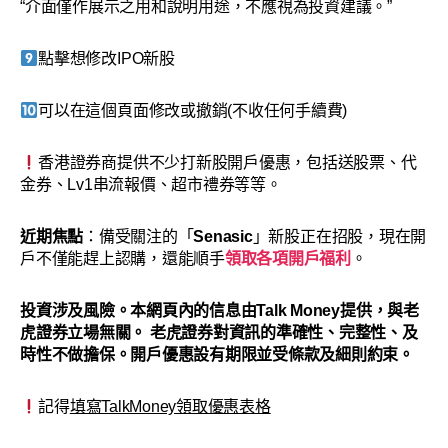
“介面僅作展示之用和說明用途，不應視為投資建議。”
點擊想修改IPO新股
可以在這個頁面修改或撤銷(不收任何手續費)
香港證券商提供不少打新股開戶優惠，包括送股票、代
金券、Lv1串流報價、超市禮券等等。
近期焦點
：備受關注的「
Senasic
」新股正在招股，現在開
戶不僅能趕上認購，還能順手
領取各項開戶福利
。
投資涉及風險。本網頁內的信息由Talk Money提供，與老
虎證券立場無關。 老虎證券對資訊的準確性、完整性、及
時性不做擔保。開戶優惠設有期限並受條款及細則約束。
記得
填寫TalkMoney領取優惠表格