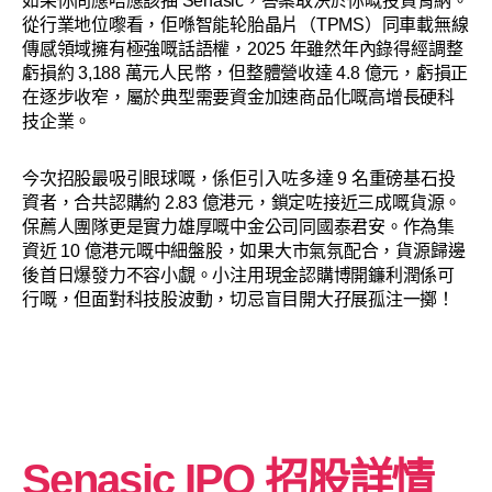
如果你問應唔應該抽 Senasic，答案取決於你嘅投資胃納。
從行業地位嚟看，佢喺智能轮胎晶片（TPMS）同車載無線
傳感領域擁有極強嘅話語權，2025 年雖然年內錄得經調整
虧損約 3,188 萬元人民幣，但整體營收達 4.8 億元，虧損正
在逐步收窄，屬於典型需要資金加速商品化嘅高增長硬科
技企業。
今次招股最吸引眼球嘅，係佢引入咗多達 9 名重磅基石投
資者，合共認購約 2.83 億港元，鎖定咗接近三成嘅貨源。
保薦人團隊更是實力雄厚嘅中金公司同國泰君安。作為集
資近 10 億港元嘅中細盤股，如果大市氣氛配合，貨源歸邊
後首日爆發力不容小覷。小注用現金認購博開鐮利潤係可
行嘅，但面對科技股波動，切忌盲目開大孖展孤注一擲！
Senasic
IPO 招股詳情