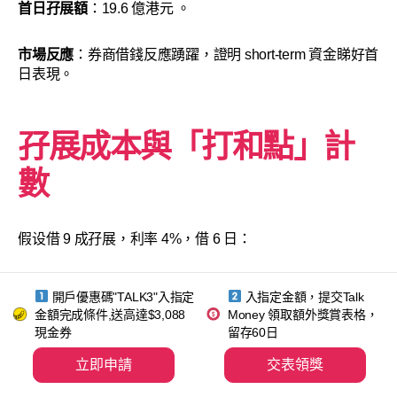
首日孖展額
：19.6 億港元
。
市場反應
：券商借錢反應踴躍，證明 short-term 資金睇好首
日表現。
孖展成本與「打和點」計
數
假设借 9 成孖展，利率 4%，借 6 日：
打和點
：股價大約要升
1%
先回到本。換句話說，只要首
開戶優惠碼"TALK3"入指定
入指定金額，提交Talk
日升幅超過 3%，利潤就唔錯。
金額完成條件,送高達$3,088
Money 領取額外獎賞表格，
現金券
留存60日
入場費
：3,709 港元
立即申請
交表領獎
利息成本
：約 20-30 港元