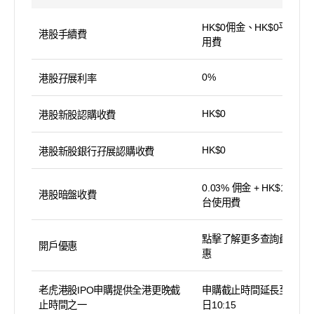
HK$0佣金、HK$0平台使
港股手續費
用費
0%
港股孖展利率
HK$0
港股新股認購收費
HK$0
港股新股銀行孖展認購收費
0.03% 佣金 + HK$15 平
港股暗盤收費
台使用費
點擊了解更多查詢最新優
開戶優惠
惠
老虎港股IPO申購提供全港更晚截
申購截止時間延長至截止
止時間之一
日10:15