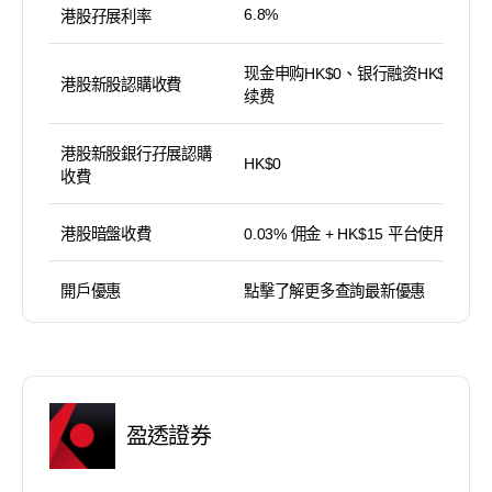
6.8%
港股孖展利率
现金申购HK$0、银行融资HK$100手
港股新股認購收費
续费
港股新股銀行孖展認購
HK$0
收費
港股暗盤收費
0.03% 佣金 + HK$15 平台使用費
開戶優惠
點擊了解更多查詢最新優惠
盈透證券