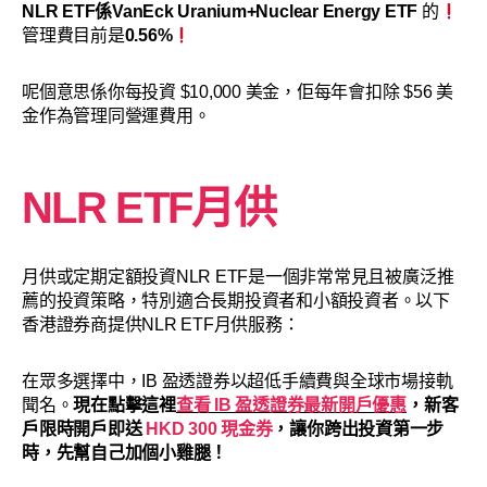
NLR ETF係VanEck Uranium+Nuclear Energy ETF
的
管理費目前是
0.56%
呢個意思係你每投資 $10,000 美金，佢每年會扣除 $56 美
金作為管理同營運費用。
NLR ETF月供
月供或定期定額投資NLR ETF是一個非常常見且被廣泛推
薦的投資策略，特別適合長期投資者和小額投資者。以下
香港證券商提供NLR ETF月供服務：
在眾多選擇中，IB 盈透證券以超低手續費與全球市場接軌
聞名。
現在點擊這裡
查看 IB 盈透證券最新開戶優惠
，新客
戶限時開戶即送
HKD 300 現金券
，讓你跨出投資第一步
時，先幫自己加個小雞腿！