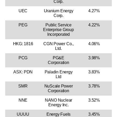
Corp.
UEC
Uranium Energy
4.27%
Corp.
PEG
Public Service
4.22%
Enterprise Group
Incorporated
HKG: 1816
CGN Power Co.,
4.06%
Ltd.
PCG
PG&E
3.98%
Corporation
ASX: PDN
Paladin Energy
3.83%
Ltd
SMR
NuScale Power
3.78%
Corporation
NNE
NANO Nuclear
3.52%
Energy Inc.
UUUU
Energy Fuels
3.45%