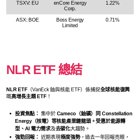
TSXV: EU
enCore Energy
1.22%
Corp.
ASX: BOE
Boss Energy
0.71%
Limited
NLR ETF 總結
NLR ETF
（VanEck 鈾與核能 ETF）係捕捉
全球核能復興
嘅
高增長主題 ETF
！
投資焦點：
集中於
Cameco（鈾礦）同 Constellation
Energy（核電）等核能產業鏈龍頭。受惠於能源轉
型、AI 電力需求
及
去碳化
大趨勢。
強勁回報：
近期表現
極度強勢
，過去一年回報亮眼，