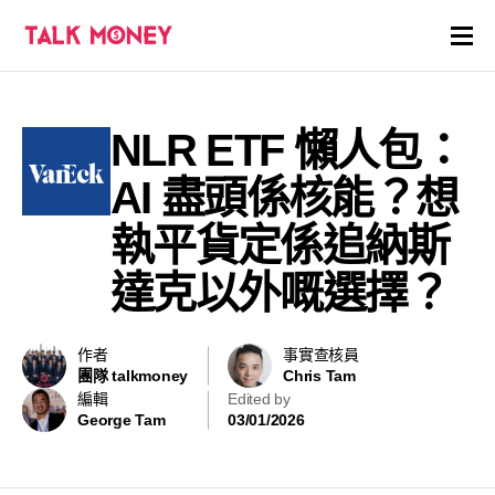
開戶優惠
NLR ETF 懶人包：
證券商評價
AI 盡頭係核能？想
各種投資產品戶口
執平貨定係追納斯
達克以外嘅選擇？
信用卡
貸款
作者
事實查核員
團隊 talkmoney
Chris Tam
虛擬貨幣
編輯
Edited by
George Tam
03/01/2026
關於