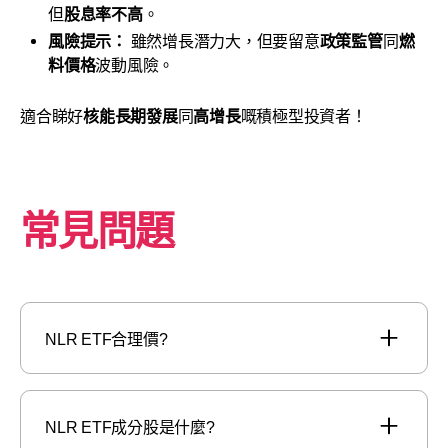
但
股息率不高
。
風險提示：
雖然增長潛力大，但要留意
政策監管
同
燃
料價格
波動風險。
適合睇好
核能長期發展
同
高增長
嘅積極型投資者！
常見問題
NLR ETF合理價?
NLR ETF成分股是什麼?