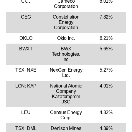
CCJ
Cameco
8.01%
Corporation
CEG
Constellation
7.82%
Energy
Corporation
OKLO
Oklo Inc.
6.21%
BWXT
BWX
5.65%
Technologies,
Inc.
TSX: NXE
NexGen Energy
5.27%
Ltd.
LON: KAP
National Atomic
4.91%
Company
Kazatomprom
JSC
LEU
Centrus Energy
4.82%
Corp.
TSX: DML
Denison Mines
4.39%