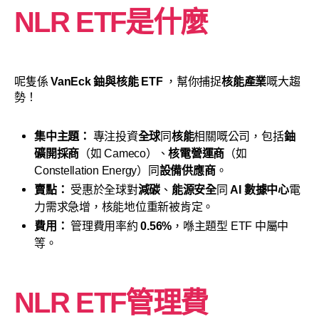
NLR ETF是什麼
呢隻係
VanEck 鈾與核能 ETF
，幫你捕捉
核能產業
嘅大趨
勢！
集中主題：
專注投資
全球
同
核能
相關嘅公司，包括
鈾
礦開採商
（如 Cameco）、
核電營運商
（如
Constellation Energy）同
設備供應商
。
賣點：
受惠於全球對
減碳
、
能源安全
同
AI 數據中心
電
力需求急增，核能地位重新被肯定。
費用：
管理費用率約
0.56%
，喺主題型 ETF 中屬中
等。
NLR ETF管理費