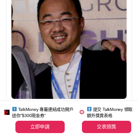
TalkMoney 專屬連結成功開戶
提交 TalkMoney 領取
George Tam
送你"$300現金券"
額外獎賞表格
編輯
立即申請
交表領獎