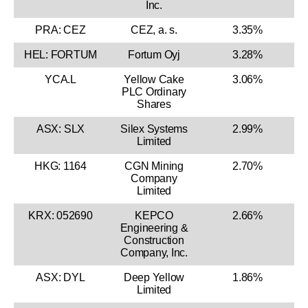
Inc.
PRA: CEZ
CEZ, a. s.
3.35%
HEL: FORTUM
Fortum Oyj
3.28%
YCA.L
Yellow Cake
3.06%
PLC Ordinary
Shares
ASX: SLX
Silex Systems
2.99%
Limited
HKG: 1164
CGN Mining
2.70%
Company
Limited
KRX: 052690
KEPCO
2.66%
Engineering &
Construction
Company, Inc.
ASX: DYL
Deep Yellow
1.86%
Limited