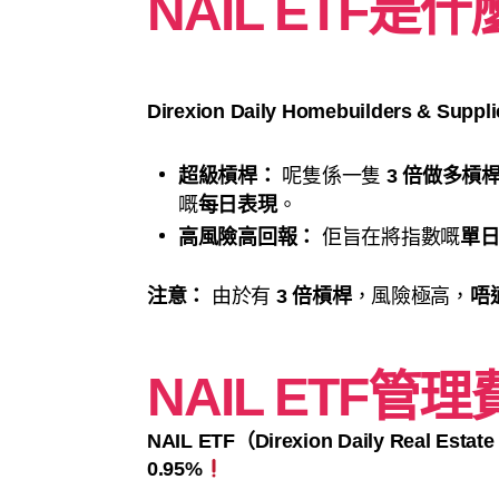
NAIL ETF是什
Direxion Daily Homebuilders & Suppli
超級槓桿：
呢隻係一隻
3 倍做多槓
嘅
每日表現
。
高風險高回報：
佢旨在將指數嘅
單
注意：
由於有
3 倍槓桿
，風險極高，
唔
NAIL ETF管理
NAIL ETF（Direxion Daily Real Estate
0.95%