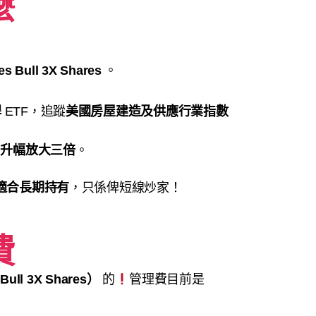
麼
es Bull 3X Shares
。
桿
ETF，追蹤
美國房屋建造及供應行業指數
日升幅放大三倍
。
適合長期持有
，只係俾短線炒家！
費
 Bull 3X Shares）
的
管理費目前是