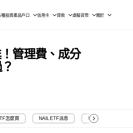
各種投資產品戶口
信用卡
貸款
虛擬貨幣
關於
房復甦！管理費、成分
過？
 ETF怎麼買
NAIL ETF派息
NAIL ETF回報率