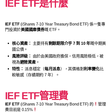
IEF ETF是什麼
IEF ETF
(iShares 7-10 Year Treasury Bond ETF) 係一隻專
門投資於
美國國庫債券
嘅 ETF。
核心資產：
主要持有
剩餘期限介乎 7 到 10 年
嘅中期美
國公債。
風險評級：
由於由美國政府擔保，信用風險極低，被
視為
避險資產
。
特性：
派息穩定（
每月派息
），其價格對
利率變化
比
較敏感（存續期約 7 年）。
IEF ETF管理費
IEF ETF
(iShares 7-10 Year Treasury Bond ETF) 的
管理
費目前是 0.15%