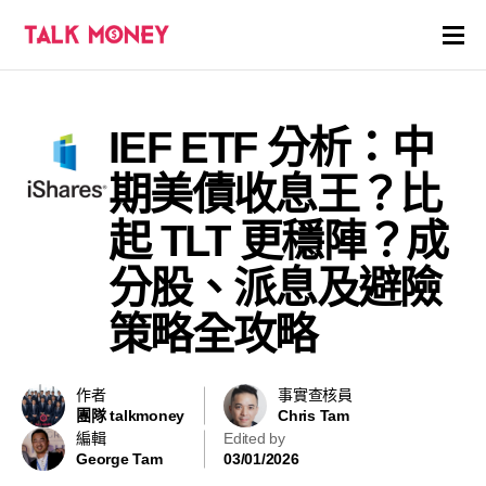
開戶優惠
IEF ETF 分析：中
證券商評價
期美債收息王？比
各種投資產品戶口
起 TLT 更穩陣？成
分股、派息及避險
信用卡
策略全攻略
貸款
虛擬貨幣
作者
事實查核員
團隊 talkmoney
Chris Tam
編輯
Edited by
關於
George Tam
03/01/2026