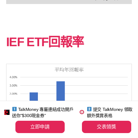
IEF ETF回報率
TalkMoney 專屬連結成功開戶
提交 TalkMoney 領取
送你"$300現金券"
額外獎賞表格
立即申請
交表領獎