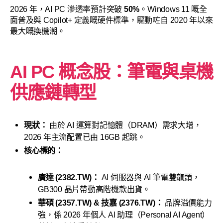
2026 年，AI PC 滲透率預計突破
50%
。Windows 11 嘅全
面普及與 Copilot+ 定義嘅硬件標準，驅動咗自 2020 年以來
最大嘅換機潮。
AI PC 概念股：筆電與桌機
供應鏈轉型
現狀：
由於 AI 運算對記憶體（DRAM）需求大增，
2026 年主流配置已由 16GB 起跳。
核心標的：
廣達 (2382.TW)：
AI 伺服器與 AI 筆電雙龍頭，
GB300 晶片帶動高階機款出貨。
華碩 (2357.TW) & 技嘉 (2376.TW)：
品牌溢價能力
強，係 2026 年個人 AI 助理（Personal AI Agent）