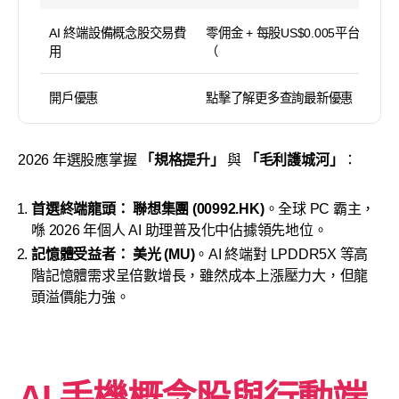
AI 終端設備概念股交易費
零佣金 + 每股US$0.005平台使用費
用
（
開戶優惠
點擊了解更多查詢最新優惠
2026 年選股應掌握
「規格提升」
與
「毛利護城河」
：
首選終端龍頭：
聯想集團 (00992.HK)
。全球 PC 霸主，
喺 2026 年個人 AI 助理普及化中佔據領先地位。
記憶體受益者：
美光 (MU)
。AI 終端對 LPDDR5X 等高
階記憶體需求呈倍數增長，雖然成本上漲壓力大，但龍
頭溢價能力強。
AI 手機概念股與行動端