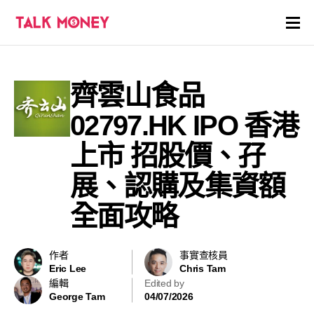
開戶優惠
齊雲山食品
證券商評價
02797.HK IPO 香港
各種投資產品戶口
上市 招股價、孖
展、認購及集資額
信用卡
全面攻略
貸款
虛擬貨幣
作者
事實查核員
Eric Lee
Chris Tam
編輯
Edited by
關於
George Tam
04/07/2026