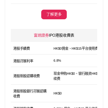
了解更多
富途證券
IPO港股收費表
港股手續費
HK$0佣金、HK$15平台使用費
6.8%
港股孖展利率
现金申购HK$0、银行融资HK$100手
港股新股認購收費
续费
港股新股銀行孖展認購
HK$0
收費