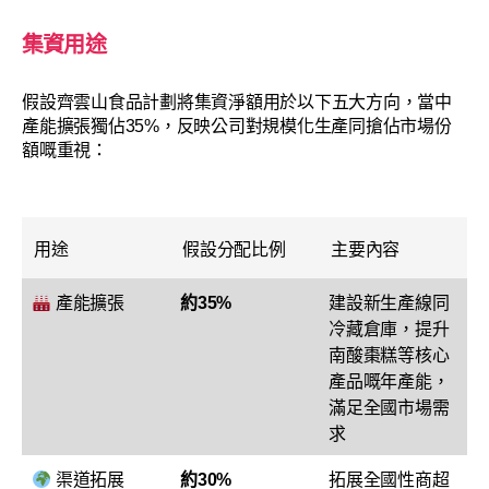
集資用途
假設齊雲山食品計劃將集資淨額用於以下五大方向，當中
產能擴張獨佔35%，反映公司對規模化生產同搶佔市場份
額嘅重視：
用途
假設分配比例
主要內容
產能擴張
約35%
建設新生產線同
冷藏倉庫，提升
南酸棗糕等核心
產品嘅年產能，
滿足全國市場需
求
渠道拓展
約30%
拓展全國性商超