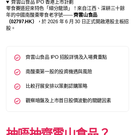
齊雲山食品 IPO 香港上市計劃
零食賽道迎來特色「細分龍頭」！來自江西、深耕三十餘
年的中國南酸棗零食老字號——
齊雲山食品
（02797.HK）
，於 2026 年 6 月 30 日正式開啟港股主板招
股。
齊雲山食品 IPO 招股詳情及入場費重點
南酸棗第一股的投資機遇與風險
比較孖展安排以策劃認購策略
觀察暗盤及上市首日股價波動的關鍵因素
抽唔抽齊雲山食品？