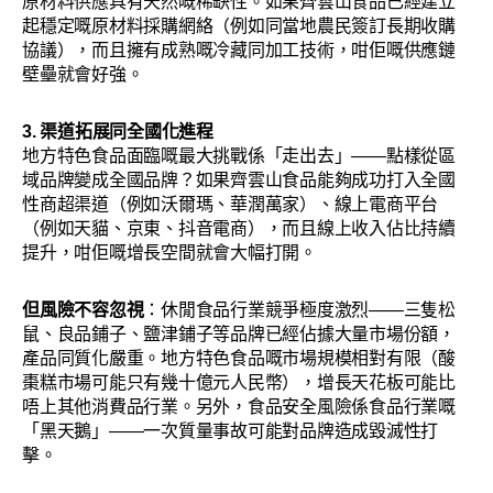
原材料供應具有天然嘅稀缺性。如果齊雲山食品已經建立
起穩定嘅原材料採購網絡（例如同當地農民簽訂長期收購
協議），而且擁有成熟嘅冷藏同加工技術，咁佢嘅供應鏈
壁壘就會好強。
3. 渠道拓展同全國化進程
地方特色食品面臨嘅最大挑戰係「走出去」——點樣從區
域品牌變成全國品牌？如果齊雲山食品能夠成功打入全國
性商超渠道（例如沃爾瑪、華潤萬家）、線上電商平台
（例如天貓、京東、抖音電商），而且線上收入佔比持續
提升，咁佢嘅增長空間就會大幅打開。
但風險不容忽視
：休閒食品行業競爭極度激烈——三隻松
鼠、良品鋪子、鹽津鋪子等品牌已經佔據大量市場份額，
產品同質化嚴重。地方特色食品嘅市場規模相對有限（酸
棗糕市場可能只有幾十億元人民幣），增長天花板可能比
唔上其他消費品行業。另外，食品安全風險係食品行業嘅
「黑天鵝」——一次質量事故可能對品牌造成毀滅性打
擊。