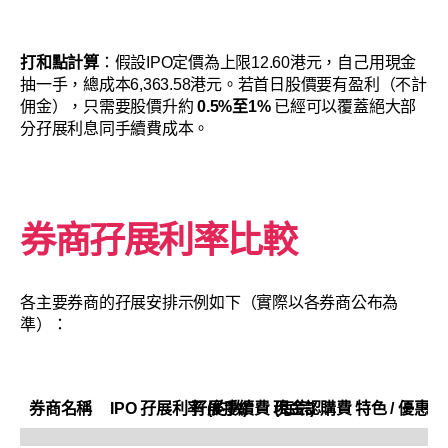
打和點計算
：假設IPO定價為上限12.60港元，自己用現金
抽一手，總成本6,363.58港元。若首日股價要有盈利（不計
佣金），只需要股價升約
0.5%至1%
已經可以覆蓋絕大部
分孖展利息同手續費成本。
券商孖展利率比較
各主要券商的孖展安排示例如下（實際以各券商公布為
準）：
券商名稱
IPO 孖展利率 (約數)
孖展手續費 (每宗)
現金認購費
特色 / 優惠