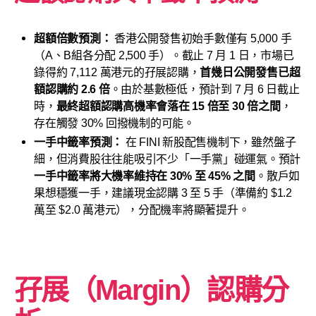
超額倍數預測：
香港公開發售初始手數僅有 5,000 手
（A、B組各分配 2,500 手）。截止 7 月 1 日，市場已
錄得約 7,112 萬港元的孖展認購，
首幾日公開發售已超
額認購約 2.6 倍
。由於基數極低，預計到 7 月 6 日截止
時，
最終超額認購高機率會落在 15 倍至 30 倍之間
，
存在觸發 30% 回撥機制的可能。
一手中籤率預測：
在 FINI 新股配售機制下，雖然盤子
細，但消費股往往能吸引不少「一手黨」碰運氣。預計
一手中籤率將大機率維持在 30% 至 45% 之間
。散戶如
果想穩獲一手，建議現金認購 3 至 5 手（準備約 $1.2
萬至 $2.0 萬港元），分配機率將顯著提升。
孖展（Margin）認購分