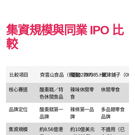
集資規模與同業 IPO 比
較
比較項目
齊雲山食品（假設02797）
衛龍（09985.HK）
鹽津鋪子（0028
核心賽道
酸棗糕／特
辣味休閒零
休閒零食
色休閒食品
食
品牌定位
酸棗糕第一
辣條第一品
多品類零食
品牌
牌
品牌
集資規模
約8.56億港
約10億美元
不適用（已