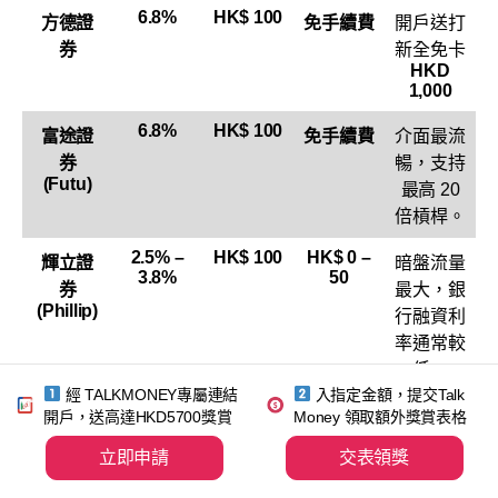
6.8%
HK$ 100
方德證
免手續費
開戶送打
券
新全免卡
HKD
1,000
6.8%
HK$ 100
富途證
免手續費
介面最流
券
暢，支持
(Futu)
最高 20
倍槓桿。
2.5% –
HK$ 100
HK$ 0 –
輝立證
暗盤流量
3.8%
50
券
最大，銀
(Phillip)
行融資利
率通常較
低。
經 TALKMONEY專屬連結
入指定金額，提交Talk
uSMAR
3.98%
HK$ 0 –
免手續費
設有「智
開戶，送高達HKD5700獎賞
Money 領取額外獎賞表格
99
T 盈立
起
能抽新
立即申請
交表領獎
股」功
能，利率