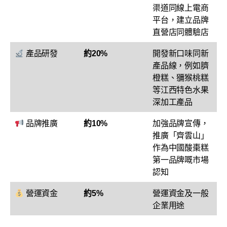
渠道同線上電商
平台，建立品牌
直營店同體驗店
產品研發
約20%
開發新口味同新
產品線，例如臍
橙糕、獼猴桃糕
等江西特色水果
深加工產品
品牌推廣
約10%
加強品牌宣傳，
推廣「齊雲山」
作為中國酸棗糕
第一品牌嘅市場
認知
營運資金
約5%
營運資金及一般
企業用途