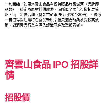
一句總結
：如果齊雲山食品有獨特嘅品牌護城河（品牌即
品類）、穩定嘅原材料供應鏈、清晰嘅全國化渠道拓展策
略、而且定價合理（例如市盈率PE介乎20至30倍），會係
一隻值得關注嘅特色食品新股；但只適合能夠承受較高波
動、對消費品行業有深入認識嘅進取型投資者。
齊雲山食品
IPO 招股詳
情
招股價