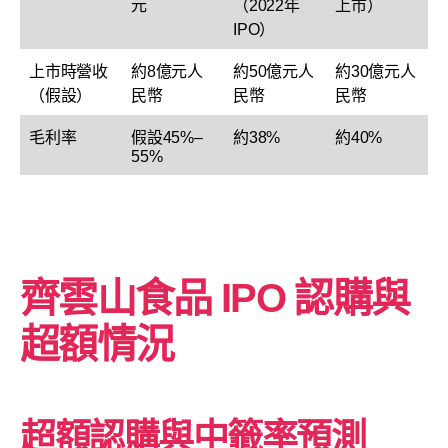
元
（2022年
上市）
IPO）
上市時營收
約8億元人
約50億元人
約30億元人
（假設）
民幣
民幣
民幣
毛利率
假設45%–
約38%
約40%
55%
齊雲山食品
IPO 認購與
超額情況
超額認購與中籤率預測