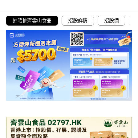
抽唔抽齊雲山食品
招股詳情
招股價