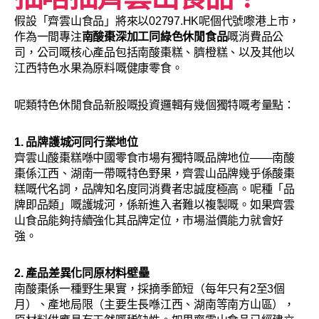
假設「齊雲山食品」將來以02797.HK呢個代號嚟港上市，
作為一間專注
南酸棗深加工同綠色休閒食品
嘅消費品公
司，公司嘅核心產品包括南酸棗糕、臍橙糕、以及其他以
江西特色水果為原料嘅健康零食。
呢類特色休閒食品新股嘅投資邏輯有幾個獨特嘅考量點：
1. 品牌護城河同行業地位
齊雲山酸棗糕喺中國零食市場有獨特嘅品牌地位——南酸
棗係江西、湖南一帶嘅特色野果，齊雲山品牌幾乎係酸棗
糕嘅代名詞，品牌知名度同消費者忠誠度極高。呢種「品
牌即品類」嘅護城河，係新進入者難以複製嘅。如果齊雲
山食品能夠持續強化其品牌定位，市場溢價能力就會好
強。
2. 產品差異化同原材料壁壘
南酸棗係一種野生果實，採摘季節短（每年只有2至3個
月）、產地局限（主要生長喺江西、湖南等南方山區），