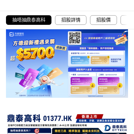
抽唔抽鼎泰高科
招股詳情
招股價
一