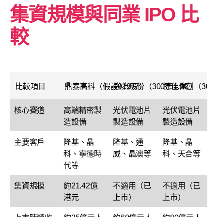
集資規模與同業 IPO 比
較
比較項目
鼎泰高科（假設01377）
邁為股份（300751.SZ）
捷佳偉創（3007
核心賽道
高端精密製
光伏電池片
光伏電池片
造設備
製造設備
製造設備
主要客戶
隆基、晶
隆基、通
隆基、晶
科、寧德時
威、晶澳等
科、天合等
代等
集資規模
約21.42億
不適用（已
不適用（已
港元
上市）
上市）