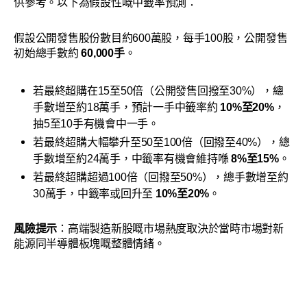
供參考。以下為假設性嘅中籤率預測：
假設公開發售股份數目約600萬股，每手100股，公開發售
初始總手數約
60,000手
。
若最終超購在15至50倍（公開發售回撥至30%），總
手數增至約18萬手，預計一手中籤率約
10%至20%
，
抽5至10手有機會中一手。
若最終超購大幅攀升至50至100倍（回撥至40%），總
手數增至約24萬手，中籤率有機會維持喺
8%至15%
。
若最終超購超過100倍（回撥至50%），總手數增至約
30萬手，中籤率或回升至
10%至20%
。
風險提示
：高端製造新股嘅市場熱度取決於當時市場對新
能源同半導體板塊嘅整體情緒。