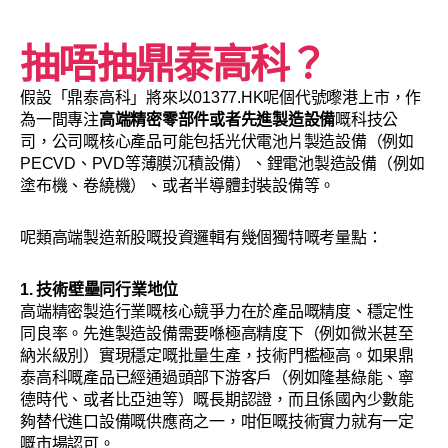
抽唔抽鼎泰高科？
假設「鼎泰高科」將來以01377.HK呢個代號嚟港上市，作
為一間專注
高端精密零部件或者先進製造設備
嘅科技公
司，公司嘅核心產品可能包括光伏電池片製造設備（例如
PECVD、PVD等薄膜沉積設備）、鋰電池製造設備（例如
塗布機、卷繞機）、或者半導體封裝設備等。
呢類高端製造新股嘅投資邏輯有幾個獨特嘅考量點：
1. 技術壁壘同行業地位
高端精密製造行業嘅核心競爭力在於產品嘅精度、穩定性
同良率。先進製造設備需要喺極高精度下（例如微米甚至
納米級別）實現穩定嘅批量生產，技術門檻極高。如果鼎
泰高科嘅產品已經通過頭部下游客戶（例如隆基綠能、寧
德時代、或者比亞迪等）嘅長期認證，而且係國內少數能
夠替代進口設備嘅供應商之一，咁佢嘅技術實力就有一定
嘅市場認可。