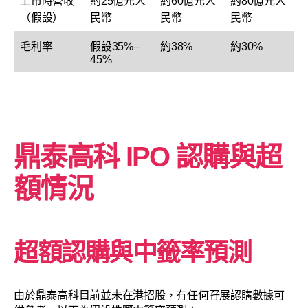
上市時營收
約25億元人
約60億元人
約80億元人
（假設）
民幣
民幣
民幣
毛利率
假設35%–
約38%
約30%
45%
鼎泰高科
IPO 認購與超
額情況
超額認購與中籤率預測
由於鼎泰高科目前並未在港招股，冇任何孖展認購數據可