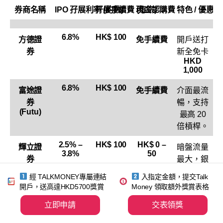
券商名稱
IPO 孖展利率 (約數)
孖展手續費 (每宗)
現金認購費
特色 / 優惠
6.8%
HK$ 100
方德證
免手續費
開戶送打
券
新全免卡
HKD
1,000
6.8%
HK$ 100
富途證
免手續費
介面最流
券
暢，支持
(Futu)
最高 20
倍槓桿。
2.5% –
HK$ 100
HK$ 0 –
輝立證
暗盤流量
3.8%
50
券
最大，銀
(Phillip)
行融資利
經 TALKMONEY專屬連結
入指定金額，提交Talk
率通常較
開戶，送高達HKD5700獎賞
Money 領取額外獎賞表格
低。
立即申請
交表領獎
uSMAR
3.98%
HK$ 0 –
免手續費
設有「智
99