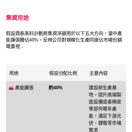
集資用途
假設鼎泰高科計劃將集資淨額用於以下五大方向，當中產
能擴張獨佔40%，反映公司對規模化生產同搶佔市場份額
嘅重視：
用途
假設分配比例
主要內容
產能擴張
約40%
建設新生產基
地，提升高端製
造設備或者精密
零部件嘅年產
能，滿足下游光
伏、鋰電等市場
需求