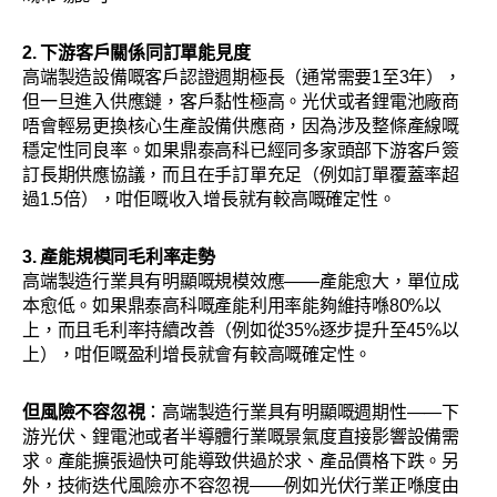
2. 下游客戶關係同訂單能見度
高端製造設備嘅客戶認證週期極長（通常需要1至3年），
但一旦進入供應鏈，客戶黏性極高。光伏或者鋰電池廠商
唔會輕易更換核心生產設備供應商，因為涉及整條產線嘅
穩定性同良率。如果鼎泰高科已經同多家頭部下游客戶簽
訂長期供應協議，而且在手訂單充足（例如訂單覆蓋率超
過1.5倍），咁佢嘅收入增長就有較高嘅確定性。
3. 產能規模同毛利率走勢
高端製造行業具有明顯嘅規模效應——產能愈大，單位成
本愈低。如果鼎泰高科嘅產能利用率能夠維持喺80%以
上，而且毛利率持續改善（例如從35%逐步提升至45%以
上），咁佢嘅盈利增長就會有較高嘅確定性。
但風險不容忽視
：高端製造行業具有明顯嘅週期性——下
游光伏、鋰電池或者半導體行業嘅景氣度直接影響設備需
求。產能擴張過快可能導致供過於求、產品價格下跌。另
外，技術迭代風險亦不容忽視——例如光伏行業正喺度由