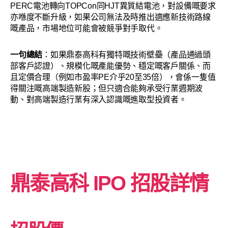
PERC電池轉向TOPCon同HJT異質結電池，對設備嘅要求
亦喺度不斷升級，如果公司無法及時推出適應新技術路線
嘅產品，市場地位可能會被競爭對手取代。
一句總結
：如果鼎泰高科有獨特嘅技術壁壘（產品通過頭
部客戶認證）、規模化嘅產能優勢、穩定嘅客戶關係、而
且定價合理（例如市盈率PE介乎20至35倍），會係一隻值
得關注嘅高端製造新股；但只適合能夠承受行業週期波
動、對高端製造行業有深入認識嘅進取型投資者。
鼎泰高科
IPO 招股詳情