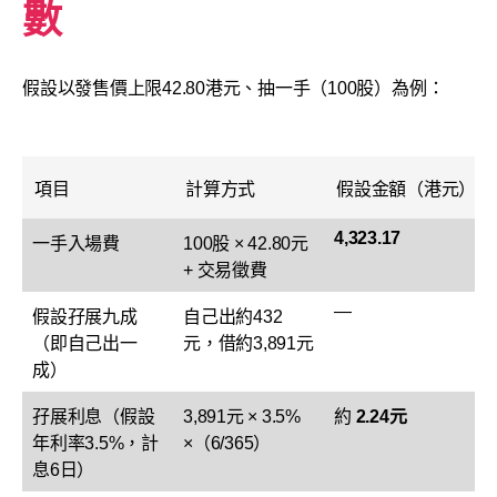
數
假設以發售價上限42.80港元、抽一手（100股）為例：
項目
計算方式
假設金額（港元）
4,323.17
一手入場費
100股 × 42.80元
+ 交易徵費
—
假設孖展九成
自己出約432
（即自己出一
元，借約3,891元
成）
孖展利息（假設
3,891元 × 3.5%
約
2.24元
年利率3.5%，計
×（6/365）
息6日）