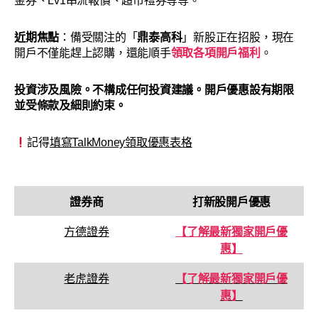
金券、Lv1串流報價、超市禮券等等。
近期焦點
：備受關注的「
鼎泰高科
」新股正在招股，現在
開戶不僅能趕上認購，還能順手
領取各項開戶福利
。
投資涉及風險。
不構成任何投資建議
。開戶優惠設有期限
並受條款及細則約束。
記得
填寫TalkMoney領取優惠表格
證券商
打新股開戶優惠
方德證券
【了解最新獨家開戶優
惠】
老虎證券
【了解最新獨家開戶優
惠】