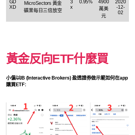
GD
3
0.95%
4900
2020
MicroSectors 黃金
XD
x
-12-
萬美
礦業每日三倍放空
02
元
黃金反向ETF什麼買
小偏以IB (Interactive Brokers) 盈透證券做示範如何在app
購買ETF: