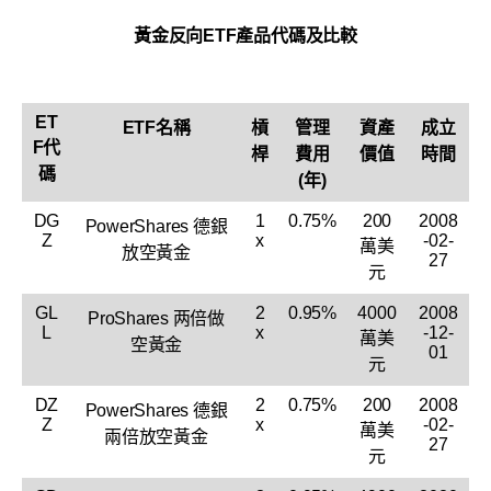
黃金反向ETF產品代碼及比較
ET
ETF名稱
槓
管理
資產
成立
F代
桿
費用
價值
時間
碼
(年)
DG
1
0.75%
200
2008
PowerShares 德銀
Z
x
-02-
萬美
放空黃金
27
元
GL
2
0.95%
4000
2008
ProShares 两倍做
L
x
-12-
萬美
空黃金
01
元
DZ
2
0.75%
200
2008
PowerShares 德銀
Z
x
-02-
萬美
兩倍放空黃金
27
元