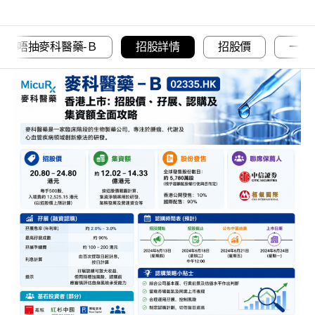
抽唔抽麥科醫藥-Ｂ
招股詳情
招股價
一手