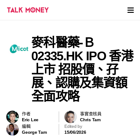
開戶優惠
麥科醫藥-Ｂ
證券商評價
02335.HK IPO 香港
各種投資產品戶口
上市 招股價、孖
展、認購及集資額
信用卡
全面攻略
貸款
虛擬貨幣
作者
事實查核員
Eric Lee
Chris Tam
編輯
Edited by
關於
George Tam
15/06/2026