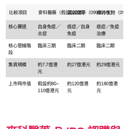
比較項目
麥科醫藥（假設02335）
諾誠健華（09969.HK）
康方生物（0992
核心賽道
自身免疫／
癌症／自身
癌症／免疫
炎症
免疫
治療
核心管線階
臨床三期
臨床二期
臨床二期
段
集資規模
約7.7億港
約27億港元
約29億港元
元
上市時市值
假設約80–
約120億港
約180億港
110億港元
元
元