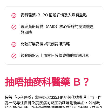
麥科醫藥-Ｂ IPO 招股詳情及入場費重點
眼底黃斑病變（AMD）核心管線的投資機遇
與風險
比較孖展安排以策劃認購策略
觀察暗盤及上市首日股價波動的關鍵因素
抽唔抽
麥科醫藥
Ｂ
？
假設「麥科醫藥」將來以02335.HK呢個代號嚟港上市，作
為一間專注自身免疫疾病同炎症領域嘅創新藥企，公司嘅