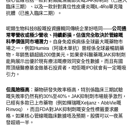
核心管線包括一款針對類風濕關節炎嘅JAK抑制劑（已進入
臨床三期）、以及一款針對異位性皮膚炎嘅IL-4Rα單克隆
抗體（已進入臨床二期）。
呢類生物科技B股嘅投資邏輯同傳統企業好唔同——
公司通
常零營收或極少營收、持續虧損，估值完全取決於管線嘅
科學價值同市場潛力
。自身免疫疾病係全球最大嘅藥物市
場之一，例如Humira（阿達木單抗）曾經係全球最暢銷藥
物，年銷售額超過200億美元。如果麥科醫藥嘅JAK抑制劑
能夠展示出優於現有療法嘅療效同安全性數據，而且有國
際頂級醫療基金做基石投資者，咁佢嘅IPO就會有一定嘅吸
引力。
但風險極高
：藥物研發失敗率極高，特別係臨床三期試驗
嘅失敗率仍然有約30%至40%。JAK抑制劑市場競爭激烈，
已經有多款已上市藥物（例如輝瑞嘅Xeljanz、AbbVie嘅
Rinvoq），而且FDA對JAK抑制劑嘅安全性標籤要求嚴
格。如果核心管線嘅臨床數據唔及預期，股價可以一夜蒸
發超過一半。