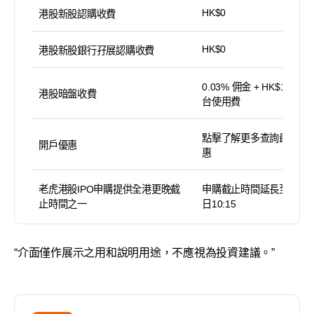
HK$0
港股新股認購收費
HK$0
港股新股銀行孖展認購收費
0.03% 佣金 + HK$15 平
港股暗盤收費
台使用費
點擊了解更多查詢最新優
開戶優惠
惠
老虎港股IPO申購提供全港更晚截
申購截止時間延長至截止
止時間之一
日10:15
“介面僅作展示之用和說明用途，不應視為投資建議。”