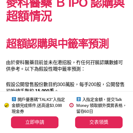
麥科醫藥
Ｂ
IPO 認購與
超額情況
超額認購與中籤率預測
由於麥科醫藥目前並未在港招股，冇任何孖展認購數據可
供參考。以下為假設性嘅中籤率預測：
假設公開發售股份數目約300萬股，每手200股，公開發售
初始總手數約
15,000手
。
開戶優惠碼"TALK3"入指定
入指定金額，提交Talk
金額完成條件,送高達$3,088
Money 領取額外獎賞表格，
若最終超購在15至50倍（公開發售回撥至30%），總
現金券
留存60日
手數增至約4.5萬手，預計一手中籤率約
20%至35%
，
抽3至5手有機會中一手。
立即申請
交表領獎
若最終超購大幅攀升至50至100倍（回撥至40%），總