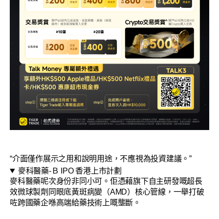
“介面僅作展示之用和說明用途，不應視為投資建議。”
麥科醫藥-Ｂ IPO 香港上市計劃
麥科醫藥呢次身份非同小可。佢憑藉旗下自主研發嘅超長
效微球製劑同眼底黃斑病變（AMD）核心管線，一舉打破
咗跨國藥企喺高端給藥技術上嘅壟斷。