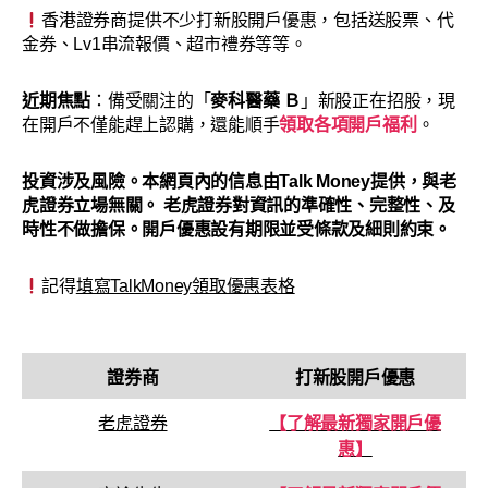
香港證券商提供不少打新股開戶優惠，包括送股票、代
金券、Lv1串流報價、超市禮券等等。
近期焦點
：備受關注的「
麥科醫藥
Ｂ
」新股正在招股，現
在開戶不僅能趕上認購，還能順手
領取各項開戶福利
。
投資涉及風險。本網頁內的信息由Talk Money提供，與老
虎證券立場無關。 老虎證券對資訊的準確性、完整性、及
時性不做擔保。開戶優惠設有期限並受條款及細則約束。
記得
填寫TalkMoney領取優惠表格
證券商
打新股開戶優惠
老虎證券
【了解最新獨家開戶優
惠】