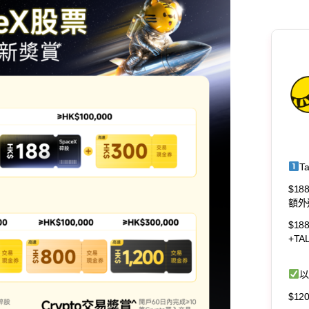
T
$18
額外
$18
+T
以
$1