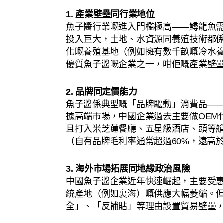
1. 產業壁壘同行業地位
魚子醬行業嘅進入門檻極高——鱘龍魚需
投入巨大，土地、水資源同養殖技術都
化嘅養殖基地（例如擁有數千畝嘅冷水
優質魚子醬嘅企業之一，咁佢嘅產業壁
2. 品牌同定價能力
魚子醬係典型嘅「品牌驅動」消費品—
據高端市場，中國企業過去主要做OEM
且打入米芝蓮餐廳、五星級酒店、頭等
（自有品牌毛利率通常超過60%，遠高於O
3. 海外市場拓展同地緣政治風險
中國魚子醬企業近年快速崛起，主要受惠
統產地（例如裏海）嘅供應大幅萎縮。
全」、「反補貼」等理由設置貿易壁壘