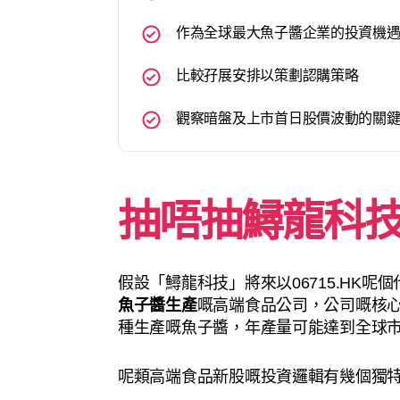
作為全球最大魚子醬企業的投資機
比較孖展安排以策劃認購策略
觀察暗盤及上市首日股價波動的關
抽唔抽鱘龍科
假設「鱘龍科技」將來以06715.HK
魚子醬生產
嘅高端食品公司，公司嘅核
種生產嘅魚子醬，年產量可能達到全球市
呢類高端食品新股嘅投資邏輯有幾個獨