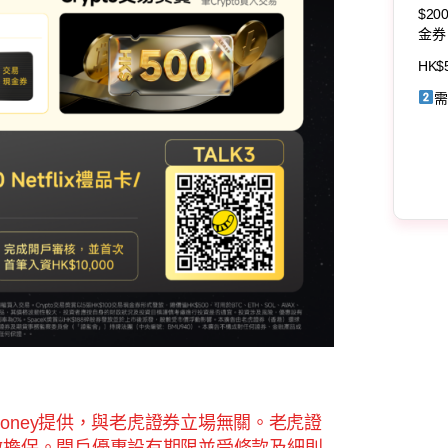
$20
金券
HK$
需
Money提供，與老虎證券立場無關。老虎證
做擔保。開戶優惠設有期限並受條款及細則