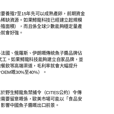
要養殖7至15年先可以成熟產卵，前期資金
係稀缺資源。如果鱘龍科技已經建立起規模
養殖面積），而且係全球少數能夠穩定量產
壘就會好強。
—法國、俄羅斯、伊朗嘅傳統魚子醬品牌佔
代工。如果鱘龍科技能夠建立自家品牌，並
艙餐飲等高端渠道，毛利率就會大幅提升
EM嘅30%至40%）。
於野生鱘龍魚禁捕令（CITES公約）令傳
但需要留意嘅係，歐美市場可能以「食品安
，影響中國魚子醬嘅出口前景。