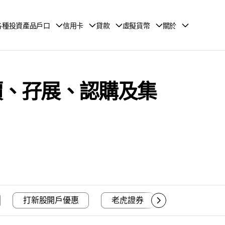
各種投資產品戶口
信用卡
貸款
虛擬貨幣
關於
招股價、孖展、認購及集
打新股開戶優惠
老虎證券
富途證券