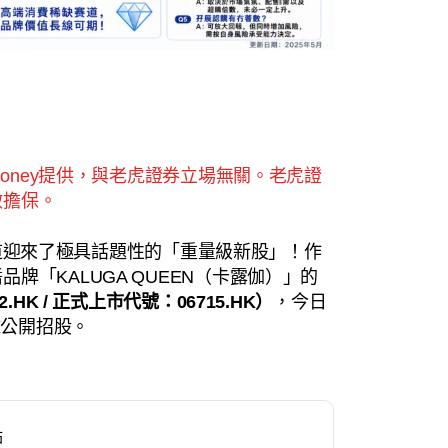
Money提供，與老虎證券立場無關。老虎證
做擔保。
g）賽道迎來了極具話題性的「重量級新股」！作
牌「KALUGA QUEEN（卡露伽）」的
HK / 正式上市代號：06715.HK）
，今日
球公開招股。
點