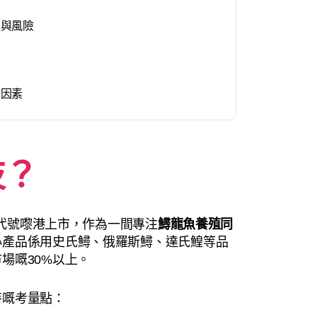
遇與風險
鍵因素
技？
呢個代號嚟港上市，作為一間專注
鱘龍魚養殖同
心產品係用史氏鱘、俄羅斯鱘、達氏鰉等品
場嘅30%以上。
特嘅考量點：