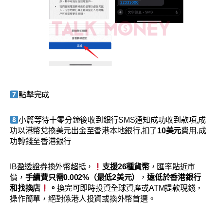
點擊完成
小篇等待十零分鐘後收到銀行SMS通知成功收到款項,成
功以港幣兌換美元出金至香港本地銀行,扣了
10美元
費用,成
功轉錢至香港銀行
IB盈透證券換外幣超抵，
支援26種貨幣
，匯率貼近市
價，
手續費只需0.002%（最低2美元）
，
遠低於香港銀行
和找換店
。
換完可即時投資全球資產或ATM提款現錢，
操作簡單，絕對係港人投資或換外幣首選。