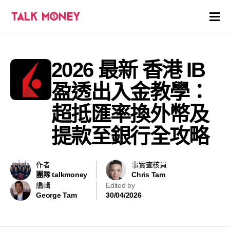
開戶優惠
2026 最新 香港 IB
證券商評價
盈透出入金教學：
各種投資產品戶口
超抵匯率換外幣及
提款至銀行全攻略
信用卡
貸款
作者
事實查核員
團隊 talkmoney
Chris Tam
虛擬貨幣
編輯
Edited by
George Tam
30/04/2026
關於