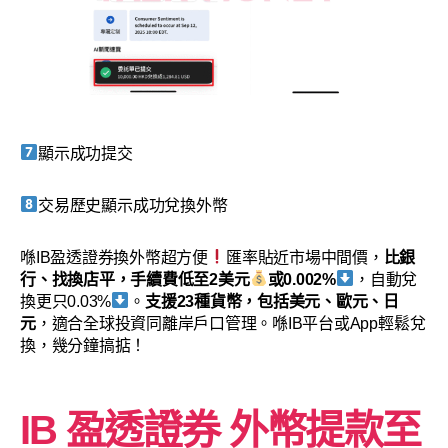
顯示成功提交
交易歷史顯示成功兌換外幣
喺IB盈透證券換外幣超方便
匯率貼近市場中間價，
比銀
行、找換店平，手續費低至2美元
或0.002%
，自動兌
換更只0.03%
。
支援23種貨幣，包括美元、歐元、日
元
，適合全球投資同離岸戶口管理。喺IB平台或App輕鬆兌
換，幾分鐘搞掂！
IB 盈透證券 外幣提款至