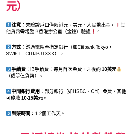
元）
注意
：未驗證戶口僅限港元、美元、人民幣出金，
其
他貨幣需親臨IB香港辦公室（金鐘）驗證
。
方式
：透過電匯至指定銀行（如Citibank Tokyo，
SWIFT：CITIJPJTXXX）。
手續費
：IB手續費：每月首次免費，之後約
10美元
（或等值貨幣）。
中間銀行費用
：部分銀行（如HSBC、Citi）免費，其他
可能收
10-15美元
。
到賬時間
：1-2個工作天。