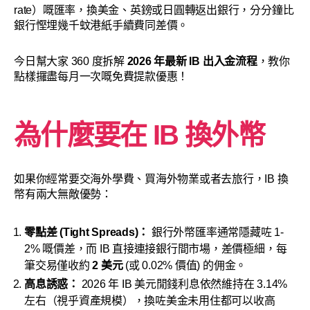
rate）嘅匯率，換美金、英鎊或日圓轉返出銀行，分分鐘比
銀行慳埋幾千蚊港紙手續費同差價。
今日幫大家 360 度拆解
2026 年最新 IB 出入金流程
，教你
點樣攞盡每月一次嘅免費提款優惠！
為什麼要在 IB 換外幣
如果你經常要交海外學費、買海外物業或者去旅行，IB 換
幣有兩大無敵優勢：
零點差 (Tight Spreads)：
銀行外幣匯率通常隱藏咗 1-
2% 嘅價差，而 IB 直接連接銀行間市場，差價極細，每
筆交易僅收約
2 美元
(或 0.02% 價值) 的佣金。
高息誘惑：
2026 年 IB 美元閒錢利息依然維持在 3.14%
左右（視乎資產規模），換咗美金未用住都可以收高