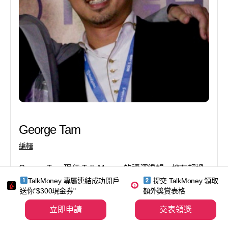
George Tam
編輯
George Tam 現任 Talk Money 的資深編輯，擁有超過
15 年金融科技行業的工作經驗。他曾任職於多家國際
TalkMoney 專屬連結成功開戶
提交 TalkMoney 領取
證券商，George 發現投資者對於了解證券商、信用
送你"$300現金券"
額外獎賞表格
卡、銀行帳戶等金融產品的透明費用越來越重視，深
立即申請
交表領獎
入比較分析各類金融產品的費用結構，協助讀者做出
更明智的財務決策。