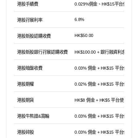
港股手續費
0.029%佣金、HK$15平台使用費
6.8%
港股孖展利率
HK$50.00
港股新股認購收費
港股新股銀行孖展認購收費
HK$100.00 + 銀行融資利息
港股暗盤收費
0.03% 佣金 + HK$15 平台使用費
港股期權
0.02% 佣金 + HK$15 平台使用費
港股期貨
HK$8 佣金 + HK$5 平台使用費
港股牛熊證&窩輪
0.03% 佣金 + HK$15 平台使用費
港股碎股
0.03% 佣金 + HK$15 平台使用費