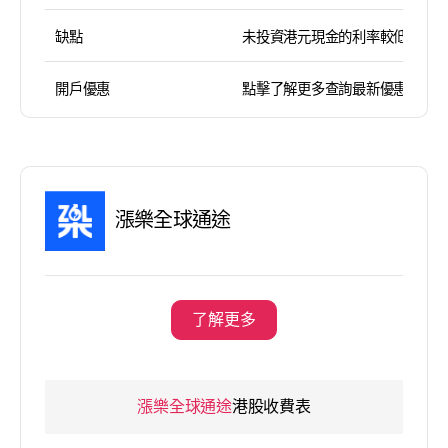
缺點
未投資港元現金的利率較低
開戶優惠
點擊了解更多查詢最新優惠
漲樂全球通途
了解更多
漲樂全球通途
港股收費表