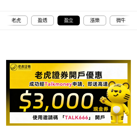
老虎
盈透
盈立
漲樂
微牛