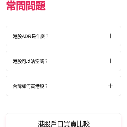
常問問題
港股ADR是什麼？
港股可以沽空嗎？
台灣如何買港股？
港股戶口買賣比較