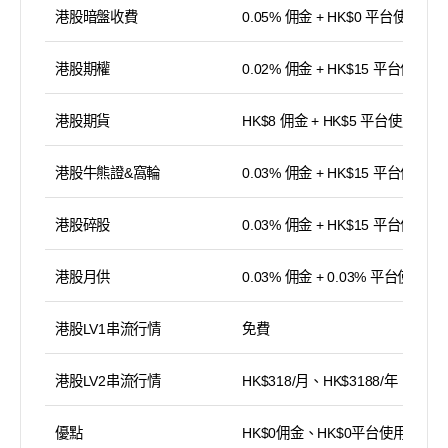
港股暗盤收費
0.05% 佣金 + HK$0 平台使用費
港股期權
0.02% 佣金 + HK$15 平台使用費
港股期貨
HK$8 佣金 + HK$5 平台使用費
港股牛熊證&窩輪
0.03% 佣金 + HK$15 平台使用費
港股碎股
0.03% 佣金 + HK$15 平台使用費
港股月供
0.03% 佣金 + 0.03% 平台使用費
港股LV1串流行情
免費
港股LV2串流行情
HK$318/月、HK$3188/年
優點
HK$0佣金、HK$0平台使用費