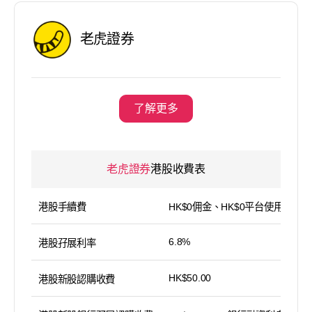
老虎證券
了解更多
老虎證券
港股收費表
港股手續費
HK$0佣金、HK$0平台使用費
6.8%
港股孖展利率
HK$50.00
港股新股認購收費