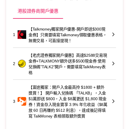
港股證券商開戶優惠
【Talkmoney獨家開戶優惠-開戶即送$300現
1
金券】只需要填寫Talkmoney領取優惠表格，
無需交易，可直接提現！
【老虎證券獨家開戶優惠】高達$2588交易現
金券+TALKMONY額外送多$500現金券:使用
2
兌換碼"TALK2"開戶，需要填寫TalkMoney表
格
【富途獨家：開戶入金最高拎 $1800 + 額外
獎賞！】 開戶輸入兌換碼 「TALKB」，入金
$1萬即送 $800，入金 $8萬更送 $1,800 現金
3
券！資金存入現金寶享 3.9% 年化收益（$8萬
放 60 日再賺約 $512 利息），達成後記得填
寫 TalkMoney 表格領取額外獎賞