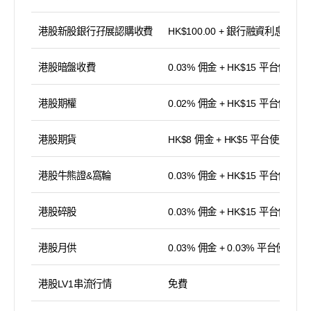
港股新股銀行孖展認購收費
HK$100.00 + 銀行融資利息
港股暗盤收費
0.03% 佣金 + HK$15 平台使用費
港股期權
0.02% 佣金 + HK$15 平台使用費
港股期貨
HK$8 佣金 + HK$5 平台使用費
港股牛熊證&窩輪
0.03% 佣金 + HK$15 平台使用費
港股碎股
0.03% 佣金 + HK$15 平台使用費
港股月供
0.03% 佣金 + 0.03% 平台使用費
港股LV1串流行情
免費