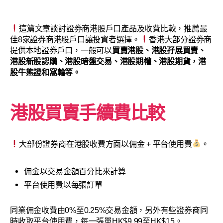
這篇文章談討證券商港股戶口產品及收費比較，推薦最
佳8家證券商港股戶口讓投資者選擇。
香港大部分證券商
提供本地證券戶口，一般可以
買賣港股、港股孖展買賣、
港股新股認購、港股暗盤交易、港股期權、港股期貨，港
股牛熊證和窩輪等。
港股買賣手續費比較
大部份證券商在港股收費方面以佣金 + 平台使用費
。
佣金以交易金額百分比來計算
平台使用費以每張訂單
同業佣金收費由0%至0.25%交易金額，另外有些證券商同
時收取平台使用費，每一張單HK$9.99至HK$15。