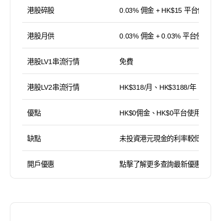
港股碎股
0.03% 佣金 + HK$15 平台使用費
港股月供
0.03% 佣金 + 0.03% 平台使用費
港股LV1串流行情
免費
港股LV2串流行情
HK$318/月、HK$3188/年
優點
HK$0佣金、HK$0平台使用費
缺點
未投資港元現金的利率較低
開戶優惠
點擊了解更多查詢最新優惠