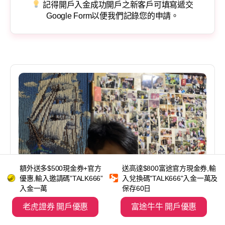
記得開戶入金成功開戶之新客戶可填寫遞交
Google Form以便我們記錄您的申請。
額外送多$500現金券+官方
送高達$800富途官方現金券,輸
優惠,輸入邀請碼”TALK666”
入兌換碼"TALK666"入金一萬及
入金一萬
保存60日
老虎證券 開戶優惠
富途牛牛 開戶優惠