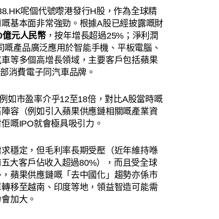
1688.HK呢個代號嚟港發行H股，作為全球精
司嘅基本面非常強勁。根據A股已經披露嘅財
80億元人民幣
，按年增長超過25%；淨利潤
公司嘅產品廣泛應用於智能手機、平板電腦、
汽車等多個高增長領域，主要客戶包括蘋果
球頭部消費電子同汽車品牌。
如市盈率介乎12至18倍，對比A股當時嘅
石陣容（例如引入蘋果供應鏈相關嘅產業資
佢嘅IPO就會極具吸引力。
需求穩定，但毛利率長期受壓（近年維持喺
前五大客戶佔收入超過80%），而且受全球
外，蘋果供應鏈嘅「去中國化」趨勢亦係市
單轉移至越南、印度等地，領益智造可能需
力會加大。