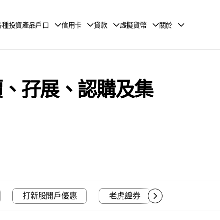
各種投資產品戶口
信用卡
貸款
虛擬貨幣
關於
招股價、孖展、認購及集
打新股開戶優惠
老虎證券
富途證券