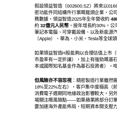
假設領益智造（002600.SZ）將來以0
密功能件同結構件行業嘅龍頭企業，公
務數據，領益智造2025年全年營收約
4
約
32億元人民幣
，按年增長約30%。
筆記本電腦、可穿戴設備、以及新能源
（Apple）、華為、小米、Tesla等全
如果領益智造H股能夠以合理估值上市（例
市盈率有一定折讓），加上有強勁嘅基
本或國際知名基金作為基石投資者），咁
但風險亦不容忽視
：精密製造行業雖然
18%至22%左右），客戶集中度極高（
消費電子週期同地緣政治影響較大。另
場關注嘅風險點——如果蘋果將部分訂
要加速海外產能佈局，短期資本開支壓