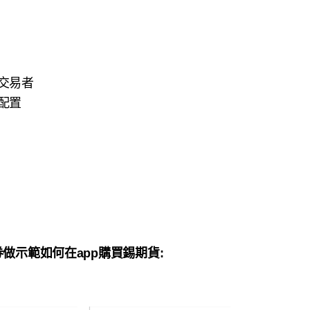
交易者
配置
) 盈透證券做示範如何在app購買錫期貨: