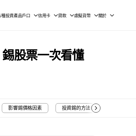
各種投資產品戶口
信用卡
貸款
虛擬貨幣
關於
、錫股票一次看懂
影響錫價格因素
投資錫的方法有哪些
錫投