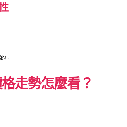
性
標的。
價格走勢怎麼看？