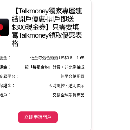
【Talkmoney獨家專屬連
結開戶優惠-開戶即送
$300現金券】只需要填
寫Talkmoney領取優惠表
格
佣金：
低至每張合約約 US$0.8 – 1.65
佣金：
按「每張合約」計費，非比例抽成
交易平台：
無平台使用費
保證金：
即時風控、透明顯示
帳戶：
交易全球期貨商品
立即申請開戶