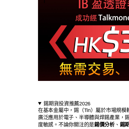
錫期貨投資推薦2026
在基本金屬中，錫（Tin）屬於市場規
廣泛應用於電子、半導體與焊錫產業，
度敏感。不論你關注的是
錫價分析
、
錫