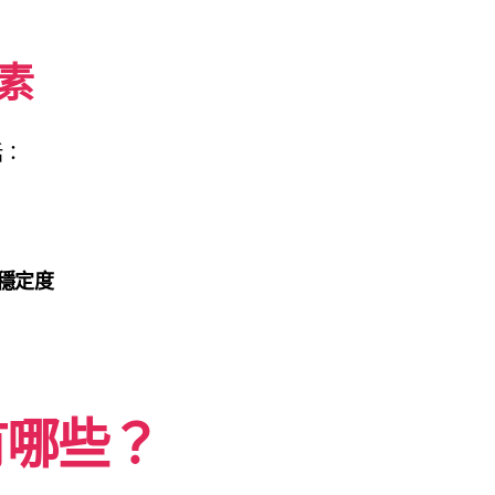
素
括：
穩定度
有哪些？