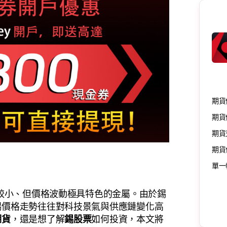
期貨
期貨
期貨
期貨
單一
模較小、但價格波動極具特色的金屬。由於錫
錫價格走勢往往對科技景氣與供應鏈變化高
期貨
，還是想了解
錫股票
如何投資，本文將