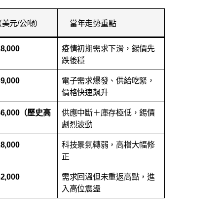
美元/公噸）
當年走勢重點
18,000
疫情初期需求下滑，錫價先
跌後穩
39,000
電子需求爆發、供給吃緊，
價格快速飆升
– 46,000（歷史高
供應中斷＋庫存極低，錫價
劇烈波動
28,000
科技景氣轉弱，高檔大幅修
正
32,000
需求回溫但未重返高點，進
入高位震盪