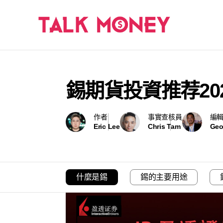
錫期貨投資推荐2
作者
事實查核員
編
Eric Lee
Chris Tam
Geo
什麼是錫
錫的主要用途