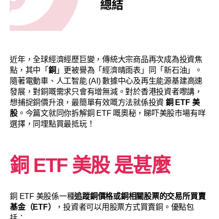
近年，全球經濟經歷巨變，傳統大宗商品再次成為投資焦
點，其中「
銅
」更被譽為「經濟晴雨表」同「新石油」。
隨著電動車、人工智能 (AI) 數據中心及再生能源基建高速
發展，對銅嘅需求只會有增無減。對於香港投資者嚟講，
想捕捉銅價升浪，最簡單有效嘅方法就係投資
銅 ETF 美
股
。今篇文就同你拆解銅 ETF 嘅奧秘，睇吓美股市場有咩
選擇，同埋點買最抵玩！
銅 ETF 美股 是甚麼
銅 ETF 美股係一種
追蹤銅價格或銅相關股票的交易所買賣
基金（ETF）
，投資者可以用股票方式買賣銅。優點包
括：