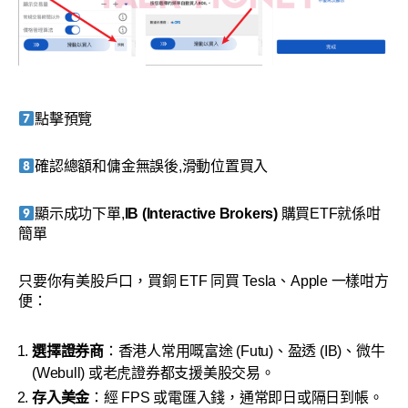
點擊預覽
確認總額和傭金無誤後,滑動位置買入
顯示成功下單,
IB (Interactive Brokers)
購買ETF就係咁
簡單
只要你有美股戶口，買銅 ETF 同買 Tesla、Apple 一樣咁方
便：
選擇證券商
：香港人常用嘅富途 (Futu)、盈透 (IB)、微牛
(Webull) 或老虎證券都支援美股交易。
存入美金
：經 FPS 或電匯入錢，通常即日或隔日到帳。