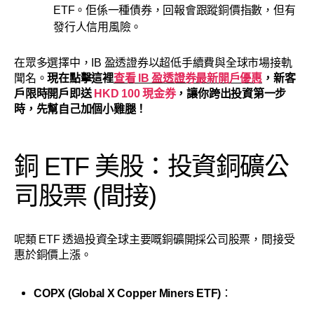
ETF。佢係一種債券，回報會跟蹤銅價指數，但有
發行人信用風險。
在眾多選擇中，IB 盈透證券以超低手續費與全球市場接軌
聞名。
現在點擊這裡
查看 IB 盈透證券最新開戶優惠
，新客
戶限時開戶即送
HKD 100 現金券
，讓你跨出投資第一步
時，先幫自己加個小雞腿！
銅 ETF 美股：投資銅礦公
司股票 (間接)
呢類 ETF 透過投資全球主要嘅銅礦開採公司股票，間接受
惠於銅價上漲。
COPX (Global X Copper Miners ETF)
：