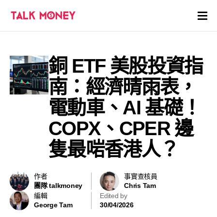
開戶優惠
銅 ETF 美股投資指
證券商評價
南：經濟晴雨表，
各種投資產品戶口
電動車、AI 基礎！
COPX、CPER 邊
信用卡
隻最啱香港人？
貸款
虛擬貨幣
作者
事實查核員
團隊 talkmoney
Chris Tam
編輯
Edited by
關於
George Tam
30/04/2026