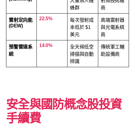
大量無人機
射頻技術廠
蜂群
商
22.5%
雷射定向能
每次發射成
高端雷射器
(DEW)
本低於 $1
與光電系統
美元
商
14.0%
預警雷達系
全天候低空
傳統軍工輔
統
掃描與自動
助設備商
辨識
安全與國防概念股投資
手續費