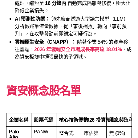
處理，縮短至
16 分鐘內
自動完成隔離與修復，極大化
降低企業損失。
AI 預測性防禦：
領先廠商透過大型語言模型（LLM）
分析數兆筆流量數據，從「事後補救」轉向「事前預
判」，在攻擊發動前即鎖定可疑行為。
雲端原生安全（CNAPP）：
隨著企業 54% 的資產移
往雲端，
2026 年雲端安全市場成長率高達 18.01%
，成
為資安板塊中擴張最快的子領域。
資安概念股名單
企業名稱
股票代碼
核心技術優勢
2026 投資亮點
股息與殖利
Palo
PANW
整合式
市佔第
無 (0%)
Alto