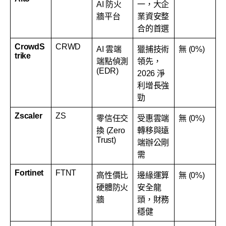
AI 防火
一，大企
牆平台
業資安整
合的首選
CrowdS
CRWD
AI 雲端
獵捕技術
無 (0%)
trike
端點偵測
領先，
(EDR)
2026 淨
利增長強
勁
Zscaler
ZS
零信任交
受惠雲端
無 (0%)
換 (Zero
轉移與遠
Trust)
端辦公剛
需
Fortinet
FTNT
高性價比
邊緣運算
無 (0%)
硬體防火
安全龍
牆
頭，財務
穩健