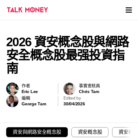
開戶優惠
2026 資安概念股與網路
證券商評價
安全概念股最强投資指
各種投資產品戶口
南
信用卡
作者
事實查核員
Eric Lee
Chris Tam
貸款
編輯
Edited by
George Tam
30/04/2026
虛擬貨幣
關於
資安與網路安全概念股
資安概念股
資安概