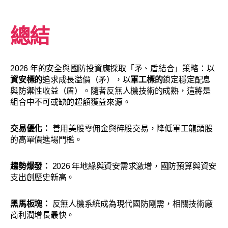
總結
2026 年的安全與國防投資應採取「矛、盾結合」策略：以
資安標的
追求成長溢價（矛），以
軍工標的
鎖定穩定配息
與防禦性收益（盾）。隨者反無人機技術的成熟，這將是
組合中不可或缺的超額獲益來源。
交易優化：
善用美股零佣金與碎股交易，降低軍工龍頭股
的高單價進場門檻。
趨勢爆發：
2026 年地緣與資安需求激增，國防預算與資安
支出創歷史新高。
黑馬板塊：
反無人機系統成為現代國防剛需，相關技術廠
商利潤增長最快。