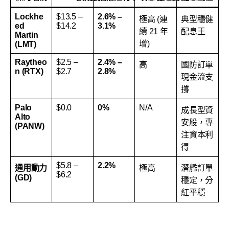
Lockhe
$13.5 –
2.6% –
極高 (連
典型穩健
ed
$14.2
3.1%
續 21 年
配息王
Martin
增)
(LMT)
Raytheo
$2.5 –
2.4% –
高
國防訂單
n (RTX)
$2.7
2.8%
現金流支
撐
Palo
$0.0
0%
N/A
成長型資
Alto
安股，專
(PANW)
注資本利
得
$5.8 –
2.2%
通用動力
極高
潛艦訂單
$6.2
(GD)
穩定，分
紅平穩