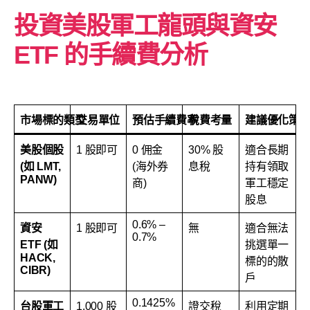
投資美股軍工龍頭與資安
ETF 的手續費分析
市場標的類型
交易單位
預估手續費率
稅費考量
建議優化策
美股個股
1 股即可
0 佣金
30% 股
適合長期
(如 LMT,
(海外券
息稅
持有領取
PANW)
商)
軍工穩定
股息
0.6% –
資安
1 股即可
無
適合無法
0.7%
ETF (如
挑選單一
HACK,
標的的散
CIBR)
戶
0.1425%
台股軍工
1,000 股
證交稅
利用定期