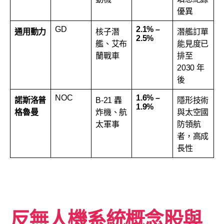
優異
GD
2.1% –
通用動力
核子潛
潛艦訂單
2.5%
艦、艾布
能見度已
蘭戰車
排至
2030 年
後
NOC
1.6% –
諾斯洛普
B-21 轟
隱形技術
1.9%
格魯曼
炸機、航
與太空國
太軍事
防領航
者，高成
長性
反無人機系統概念股與