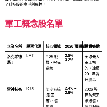
了科技股的高毛利屬性。
軍工概念股名單
企業名稱
股票代碼
核心領域
2026 預期殖利率
投資亮點
LMT
2.8% –
洛克希德
F-35 戰
全球最大
3.2%
馬丁
機、飛彈
軍工標
系統
的，連續
20+ 年調
升股息
RTX
2.4% –
雷神技術
防空系統
2026 導
2.9%
(愛國
彈防禦需
者)、發
求爆發，
動機
填息紀錄