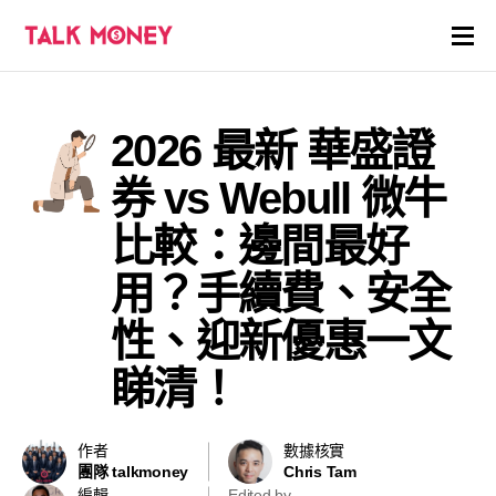
開戶優惠
2026 最新 華盛證
證券商評價
券 vs Webull 微牛
各種投資產品戶口
比較：邊間最好
用？手續費、安全
信用卡
性、迎新優惠一文
貸款
睇清！
虛擬貨幣
作者
數據核實
關於
團隊 talkmoney
Chris Tam
編輯
Edited by