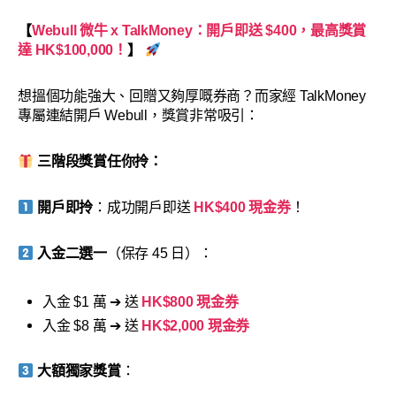
【
Webull 微牛 x TalkMoney：開戶即送 $400，最高獎賞
達 HK$100,000！
】
想搵個功能強大、回贈又夠厚嘅券商？而家經 TalkMoney
專屬連結開戶 Webull，獎賞非常吸引：
三階段獎賞任你拎：
開戶即拎
：成功開戶即送
HK$400 現金券
！
入金二選一
（保存 45 日）：
入金 $1 萬 ➔ 送
HK$800 現金券
入金 $8 萬 ➔ 送
HK$2,000 現金券
大額獨家獎賞
：