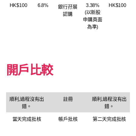
HK$100
6.8%
3.38%
HK$100
銀行孖展
(以新股
認購
申購頁面
為準)
開戶比較
順利,過程沒有出
註冊
順利,過程沒有出
錯。
錯。
當天完成批核
帳戶批核
第二天完成批核