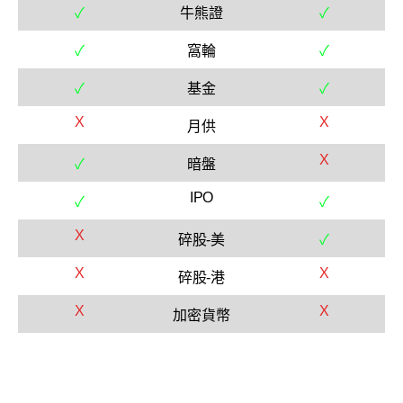
✓
牛熊證
✓
✓
窩輪
✓
✓
基金
✓
X
X
月供
X
✓
暗盤
IPO
✓
✓
X
碎股-美
✓
X
X
碎股-港
X
X
加密貨幣