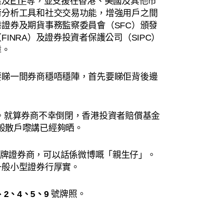
權及
ETF
等，並支援在香港、美國及其他市
術分析工具和社交交易功能，增強用戶之間
證券及期貨事務監察委員會（SFC）頒發
INRA）及證券投資者保護公司（SIPC）
障。
要睇一間券商穩唔穩陣，首先要睇佢背後邊
。就算券商不幸倒閉，香港投資者賠償基金
般散戶嚟講已經夠晒。
牌證券商，可以話係微博嘅「親生仔」。
一般小型證券行厚實。
、2、4、5、9
號牌照。