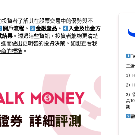
助投資者了解其在股票交易中的優勢與不
開戶流程、
金融產品、
入金及出金方
試結果
。透過這些資訊，投資者能夠更清楚
，進而做出更明智的投資決策。如想查看我
券商的標準
。
T
三選
1）H
2）H
3）
高1
期
需