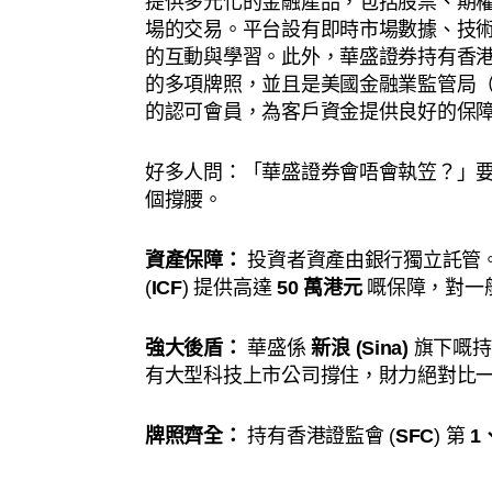
提供多元化的金融產品，包括股票、期
場的交易。平台設有即時市場數據、技
的互動與學習。此外，華盛證券持有香港
的多項牌照，並且是美國金融業監管局（F
的認可會員，為客戶資金提供良好的保
好多人問：「華盛證券會唔會執笠？」
個撐腰。
資產保障：
投資者資產由銀行獨立託管
(
ICF
) 提供高達
50 萬港元
嘅保障，對一
強大後盾：
華盛係
新浪 (Sina)
旗下嘅持
有大型科技上市公司撐住，財力絕對比
牌照齊全：
持有香港證監會 (
SFC
) 第
1