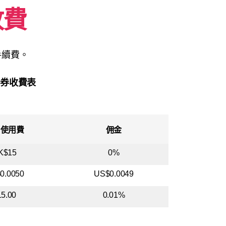
收費
手續費。
證券收費表
台使用費
佣金
K$15
0%
0.0050
US$0.0049
15.00
0.01%