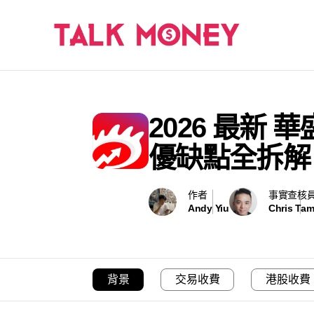
2026 最
優缺點全拆解
作者
事實查核
Andy Yiu
Chris Ta
背景
交易收費
港股收費