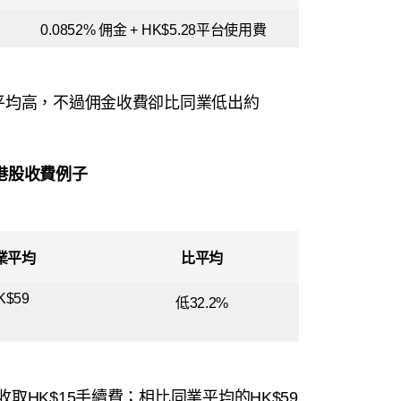
0.0852% 佣金 + HK$5.28平台使用費
平均高，不過佣金收費卻比同業低出約
港股收費例子
業平均
比平均
K$59
低32.2%
取HK$15手續費；相比同業平均的HK$59