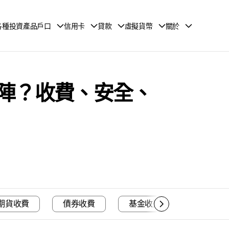
各種投資產品戶口
信用卡
貸款
虛擬貨幣
關於
穩陣？收費、安全、
期貨收費
債券收費
基金收費
融資及孖