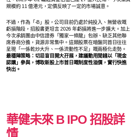
規模約 11 億港元，定價反映了一定的市場誠意。
不過，作為「-B」股，公司目前仍處於純投入、無營收嘅
虧損階段，招股書更坦言 2026 年虧損將進一步擴大。加上
今次承銷團由中信證券「獨家一條龍」包辦、缺乏其他聯
席券商分擔，貨源非常集中。這類股票在暗盤同首日往往
呈現「一係乾炒大升、一係流動性不足」嘅兩極化走勢。
最穩陣策略：切忌盲目開大孖展，建議動用閒錢以「現金
認購」參與，博取新股上市首日嘅制度性溢價，實行快進
快出。
華健未來 B
IPO 招股詳
情