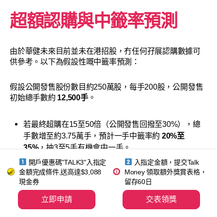
超額認購與中籤率預測
由於華健未來目前並未在港招股，冇任何孖展認購數據可
供參考。以下為假設性嘅中籤率預測：
假設公開發售股份數目約250萬股，每手200股，公開發售
初始總手數約
12,500手
。
若最終超購在15至50倍（公開發售回撥至30%），總
手數增至約3.75萬手，預計一手中籤率約
20%至
35%
，抽3至5手有機會中一手。
若最終超購大幅攀升至50至100倍（回撥至40%），總
開戶優惠碼"TALK3"入指定
入指定金額，提交Talk
金額完成條件,送高達$3,088
手數增至約5萬手，中籤率有機會維持喺
Money 領取額外獎賞表格，
15%至25%
。
現金券
留存60日
若最終超購超過100倍（回撥至50%），總手數增至約
6.25萬手，中籤率或回升至
20%至35%
。
立即申請
交表領獎