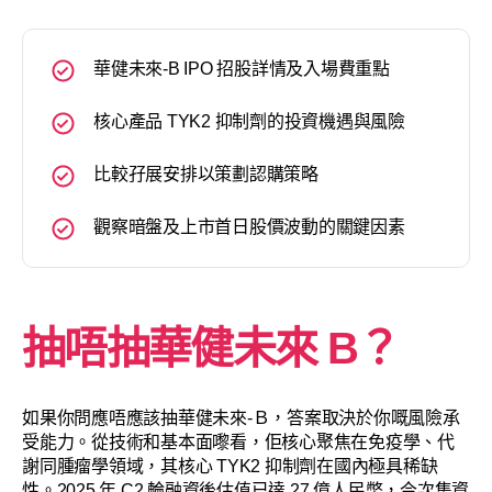
華健未來-B IPO 招股詳情及入場費重點
核心產品 TYK2 抑制劑的投資機遇與風險
比較孖展安排以策劃認購策略
觀察暗盤及上市首日股價波動的關鍵因素
抽唔抽
華健未來 B
？
如果你問應唔應該抽華健未來-Ｂ，答案取決於你嘅風險承
受能力。從技術和基本面嚟看，佢核心聚焦在免疫學、代
謝同腫瘤學領域，其核心 TYK2 抑制劑在國內極具稀缺
性。2025 年 C2 輪融資後估值已達 27 億人民幣，今次集資