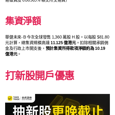
易徵費及 0.00565% 聯交所交易費）
集資淨額
華健未來-Ｂ今次全球發售 1,360 萬股 H 股。以每股 $81.80
元計算，總集資規模高達
11.125 億港元
。扣除相關承銷佣
金及行政上市開支後，
預計集資所得款項淨額約為 10.19
億港元
。
打新股開戶優惠