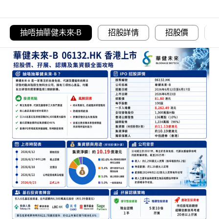
抽唔抽華健未來-B
招股詳情
招股價