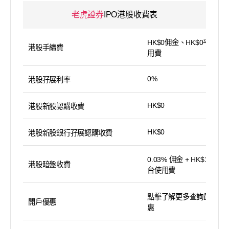
老虎證券
IPO港股收費表
HK$0佣金、HK$0平台使
港股手續費
用費
0%
港股孖展利率
HK$0
港股新股認購收費
HK$0
港股新股銀行孖展認購收費
0.03% 佣金 + HK$15 平
港股暗盤收費
台使用費
點擊了解更多查詢最新優
開戶優惠
惠