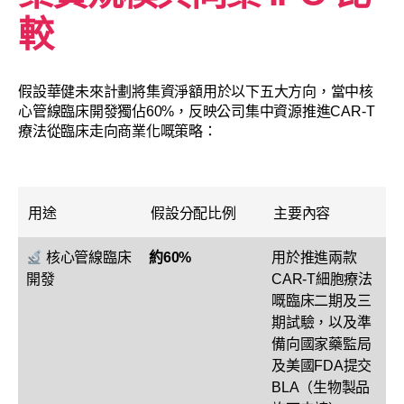
較
假設華健未來計劃將集資淨額用於以下五大方向，當中核
心管線臨床開發獨佔60%，反映公司集中資源推進CAR-T
療法從臨床走向商業化嘅策略：
用途
假設分配比例
主要內容
核心管線臨床
約60%
用於推進兩款
開發
CAR-T細胞療法
嘅臨床二期及三
期試驗，以及準
備向國家藥監局
及美國FDA提交
BLA（生物製品