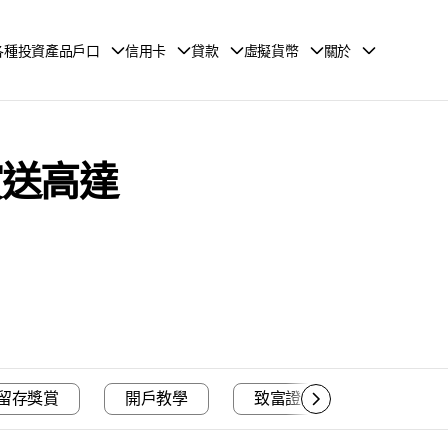
各種投資產品戶口
信用卡
貸款
虛擬貨幣
關於
賞送高達
留存獎賞
開戶教學
致富證券總結