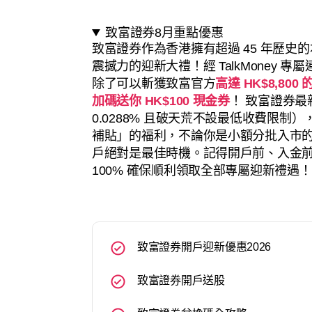
致富證券8月重點優惠
致富證券作為香港擁有超過 45 年歷史的本
震撼力的迎新大禮！經 TalkMoney 專
除了可以斬獲致富官方
高達 HK$8,80
加碼送你 HK$100 現金券
！ 致富證券
0.0288% 且破天荒不設最低收費限
補貼」的福利，不論你是小額分批入市
戶絕對是最佳時機。記得開戶前、入金前先輸
100% 確保順利領取全部專屬迎新禮遇！
致富證券開戶迎新優惠2026
致富證券開戶送股