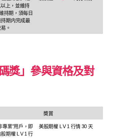
元或以上，並維持
日（維持期，須每日
維持期内完成最
交易。
碼獎」參與資格及對
奬賞
非專業”用戶，即
美股期權 LＶ1 行情 30 天
股期權 LＶ1 行