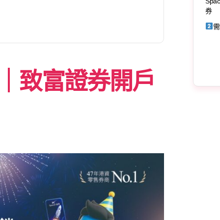
Spa
券
需
新｜致富證券開戶