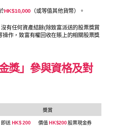
於
HK$10,000
（或等值其他貨幣）。
沒有任何資產結餘(除致富派送的股票獎賞
等操作，致富有權回收在賬上的相關股票獎
金獎」參與資格及對
奬賞
，即送
HK$ 200
價值
HK$200
股票現金券
。