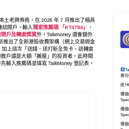
土老牌券商，在 2026 年 7 月推出了極具
屬連結開戶，輸入
獨家推薦碼 「KT4794」
，
0 的開戶及轉倉獎賞
外，Talkmoney 還會額外
最新推出了全新港股收費架構（網上交易佣金
制），加上這次「送錢、送打新全免卡、送轉倉
的散戶還是大額「搬屋」的投資者，此時開
入推薦碼並填寫 TalkMoney 登記表，
T
賞可
送 H
價值約
Spa
價值約
Spa
價值約