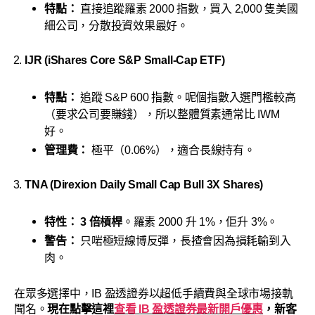
特點：
直接追蹤羅素 2000 指數，買入 2,000 隻美國
細公司，分散投資效果最好。
IJR (iShares Core S&P Small-Cap ETF)
特點：
追蹤 S&P 600 指數。呢個指數入選門檻較高
（要求公司要賺錢），所以整體質素通常比 IWM
好。
管理費：
極平（0.06%），適合長線持有。
TNA (Direxion Daily Small Cap Bull 3X Shares)
特性：
3 倍槓桿
。羅素 2000 升 1%，佢升 3%。
警告：
只啱極短線博反彈，長揸會因為損耗輸到入
肉。
在眾多選擇中，IB 盈透證券以超低手續費與全球市場接軌
聞名。
現在點擊這裡
查看 IB 盈透證券最新開戶優惠
，新客