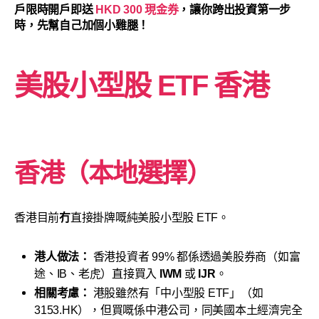
戶限時開戶即送
HKD 300 現金券
，讓你跨出投資第一步
時，先幫自己加個小雞腿！
美股小型股 ETF 香港
香港（本地選擇）
香港目前
冇
直接掛牌嘅純美股小型股 ETF。
港人做法：
香港投資者 99% 都係透過美股券商（如富
途、IB、老虎）直接買入
IWM
或
IJR
。
相關考慮：
港股雖然有「中小型股 ETF」（如
3153.HK），但買嘅係中港公司，同美國本土經濟完全