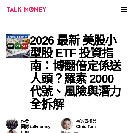
開戶優惠
2026 最新 美股小
證券商評價
型股 ETF 投資指
各種投資產品戶口
南：博翻倍定係送
人頭？羅素 2000
信用卡
代號、風險與潛力
貸款
全拆解
虛擬貨幣
作者
事實查核員
關於
團隊 talkmoney
Chris Tam
編輯
Edited by