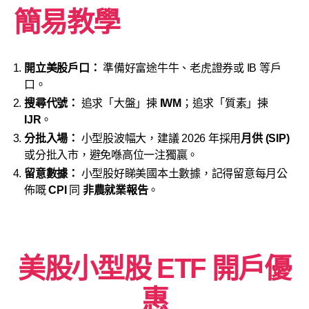
簡易教學
開立美股戶口：
準備好富途牛牛、老虎證券或 IB 等戶
口。
搜尋代號：
追求「大盤」揀
IWM
；追求「質素」揀
IJR
。
分批入場：
小型股波幅大，建議 2026 年採用
月供 (SIP)
或分批入市，避免喺高位一注獨贏。
留意數據：
小型股好睇美國本土數據，記得留意每月公
佈嘅
CPI
同
非農就業報告
。
美股小型股 ETF 開戶優
惠