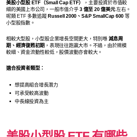
美股小型股 ETF（Small Cap ETF）
，主要投資於市值較
細的美國上市公司，一般市值介乎
3 億至 20 億美元
左右。
呢類 ETF 多數追蹤
Russell 2000、S&P SmallCap 600
等
小型股指數。
相較大型股，小型股企業增長空間更大，特別喺
減息周
期、經濟復甦初期
，表現往往跑贏大市。不過，由於規模
較細、資金流動性較低，股價波動亦會較大。
適合投資者類型：
想提高組合增長潛力
可承受較高波動
中長線投資為主
美股小型股 ETF 有哪些