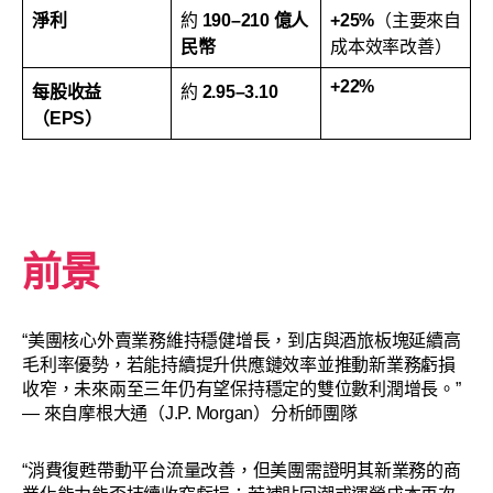
淨利
約
190–210 億人
+25%
（主要來自
民幣
成本效率改善）
+22%
每股收益
約
2.95–3.10
（EPS）
前景
“美團核心外賣業務維持穩健增長，到店與酒旅板塊延續高
毛利率優勢，若能持續提升供應鏈效率並推動新業務虧損
收窄，未來兩至三年仍有望保持穩定的雙位數利潤增長。”
— 來自摩根大通（J.P. Morgan）分析師團隊
“消費復甦帶動平台流量改善，但美團需證明其新業務的商