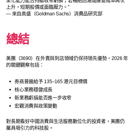
業化能力能否持續收窄虧損；若補貼回潮或運營成本再次
上升，短期股價或面臨壓力。”
— 來自高盛（Goldman Sachs）消費品研究部
總結
美團（3690）在外賣與到店領域仍保持領先優勢，2026 年
的關鍵觀察包括：
券商普遍給予 135–165 港元目標價
核心業務穩健成長
新業務虧損能否進一步收窄
宏觀消費與政策變動
對長期看好中國消費與生活服務數位化的投資者，美團仍
屬具吸引力的科技股。