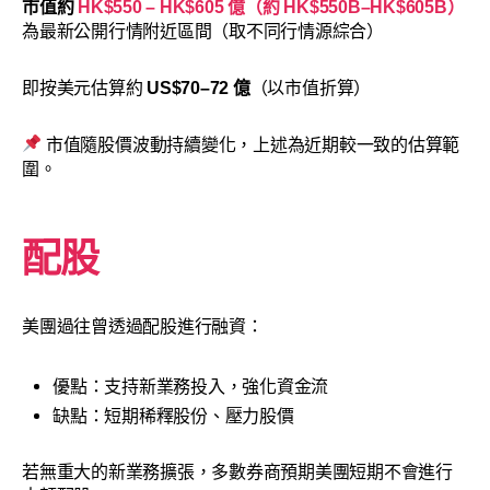
市值約
HK$550 – HK$605 億（約 HK$550B–HK$605B）
為最新公開行情附近區間（取不同行情源綜合）
即按美元估算約
US$70–72 億
（以市值折算）
市值隨股價波動持續變化，上述為近期較一致的估算範
圍。
配股
美團過往曾透過配股進行融資：
優點：支持新業務投入，強化資金流
缺點：短期稀釋股份、壓力股價
若無重大的新業務擴張，多數券商預期美團短期不會進行