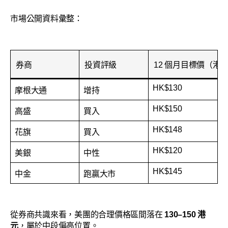
市場公開資料彙整：
券商
投資評級
12 個月目標價（港
HK$130
摩根大通
增持
HK$150
高盛
買入
HK$148
花旗
買入
HK$120
美銀
中性
HK$145
中金
跑贏大市
從券商共識來看，美團的合理價格區間落在
130–150 港
元
，屬於中段偏高位置。