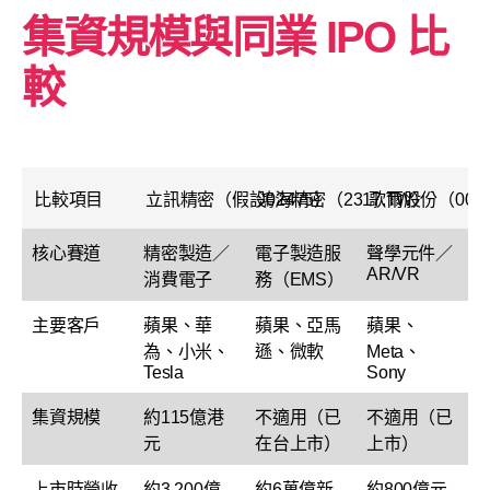
集資規模與同業 IPO 比
較
比較項目
立訊精密（假設02475）
鴻海精密（2317.TW）
歌爾股份（0022
核心賽道
精密製造／
電子製造服
聲學元件／
AR/VR
消費電子
務（EMS）
主要客戶
蘋果、華
蘋果、亞馬
蘋果、
為、小米、
遜、微軟
Meta、
Tesla
Sony
集資規模
約115億港
不適用（已
不適用（已
元
在台上市）
上市）
上市時營收
約3,200億
約6萬億新
約800億元