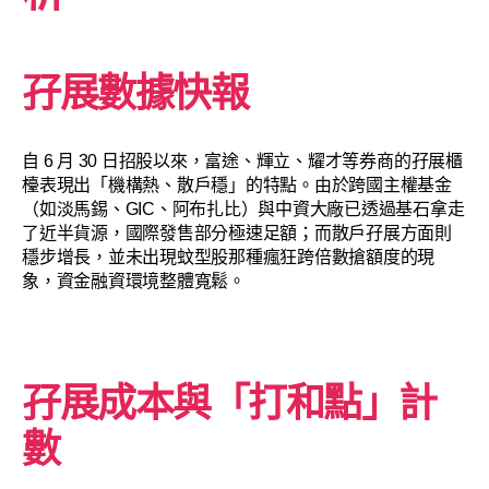
孖展數據快報
自 6 月 30 日招股以來，富途、輝立、耀才等券商的孖展櫃
檯表現出「機構熱、散戶穩」的特點。由於跨國主權基金
（如淡馬錫、GIC、阿布扎比）與中資大廠已透過基石拿走
了近半貨源，國際發售部分極速足額；而散戶孖展方面則
穩步增長，並未出現蚊型股那種瘋狂跨倍數搶額度的現
象，資金融資環境整體寬鬆。
孖展成本與「打和點」計
數