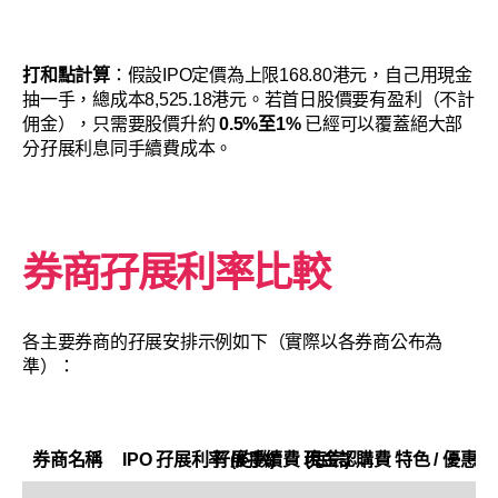
打和點計算
：假設IPO定價為上限168.80港元，自己用現金
抽一手，總成本8,525.18港元。若首日股價要有盈利（不計
佣金），只需要股價升約
0.5%至1%
已經可以覆蓋絕大部
分孖展利息同手續費成本。
券商孖展利率比較
各主要券商的孖展安排示例如下（實際以各券商公布為
準）：
券商名稱
IPO 孖展利率 (約數)
孖展手續費 (每宗)
現金認購費
特色 / 優惠