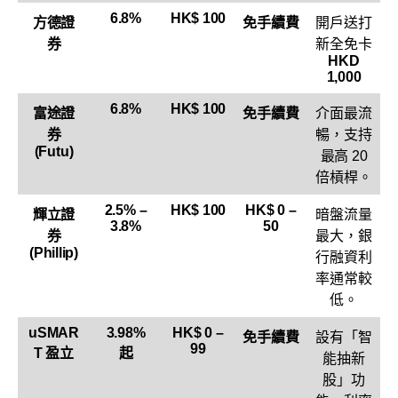
6.8%
HK$ 100
方德證
免手續費
開戶送打
券
新全免卡
HKD
1,000
6.8%
HK$ 100
富途證
免手續費
介面最流
券
暢，支持
(Futu)
最高 20
倍槓桿。
2.5% –
HK$ 100
HK$ 0 –
輝立證
暗盤流量
3.8%
50
券
最大，銀
(Phillip)
行融資利
率通常較
低。
uSMAR
3.98%
HK$ 0 –
免手續費
設有「智
99
T 盈立
起
能抽新
股」功