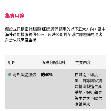
集資用途
假設立訊精密計劃將H股集資淨額用於以下五大方向，當中
海外產能擴張獨佔40%，反映公司對全球供應鏈佈局同客
戶需求嘅高度重視：
用途
假設分配比例
主要內容
海外產能擴張
約40%
在越南、印度、
墨西哥等國家擴
建精密製造生產
基地，貼近蘋果
等主要客戶嘅供
應鏈需求