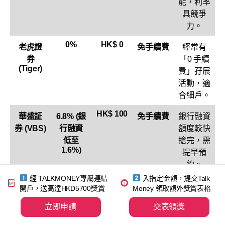
能，利率
具競爭
力。
0%
HK$ 0
老虎證
免手續費
經常有
券
「0 手續
(Tiger)
費」孖展
活動，適
合細戶。
HK$ 100
華盛証
6.8% (銀
免手續費
銀行融資
券 (VBS)
行融資
額度較快
低至
搶完，需
1.6%)
提早預
約。
經 TALKMONEY專屬連結
入指定金額，提交Talk
開戶，送高達HKD5700獎賞
Money 領取額外獎賞表格
假設您借
HK$ 100,000
孖展，利率
3.5%
，計息期
5 天
：
立即申請
交表領獎