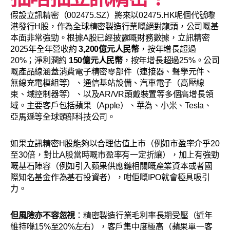
假設立訊精密（002475.SZ）將來以02475.HK呢個代號嚟
港發行H股，作為全球精密製造行業嘅絕對龍頭，公司嘅基
本面非常強勁。根據A股已經披露嘅財務數據，立訊精密
2025年全年營收約
3,200億元人民幣
，按年增長超過
20%；淨利潤約
150億元人民幣
，按年增長超過25%。公司
嘅產品線涵蓋消費電子精密零部件（連接器、聲學元件、
無線充電模組等）、通信基站設備、汽車電子（高壓線
束、域控制器等）、以及AR/VR頭戴裝置等多個高增長領
域。主要客戶包括蘋果（Apple）、華為、小米、Tesla、
亞馬遜等全球頭部科技公司。
如果立訊精密H股能夠以合理估值上市（例如市盈率介乎20
至30倍，對比A股當時嘅市盈率有一定折讓），加上有強勁
嘅基石陣容（例如引入蘋果供應鏈相關嘅產業資本或者國
際知名基金作為基石投資者），咁佢嘅IPO就會極具吸引
力。
但風險亦不容忽視
：精密製造行業毛利率長期受壓（近年
維持喺15%至20%左右），客戶集中度極高（蘋果單一客