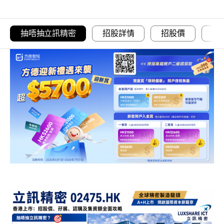
抽唔抽立訊精密
招股詳情
招股價
一