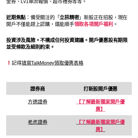
金券、Lv1串流報價、超市禮券等等。
近期焦點
：備受關注的「
立訊精密
」新股正在招股，現在
開戶不僅能趕上認購，還能順手
領取各項開戶福利
。
投資涉及風險。
不構成任何投資建議
。開戶優惠設有期限
並受條款及細則約束。
記得
填寫TalkMoney領取優惠表格
證券商
打新股開戶優惠
方德證券
【了解最新獨家開戶優
惠】
老虎證券
【了解最新獨家開戶優
惠】