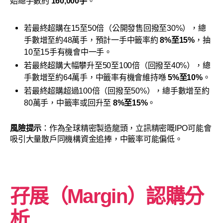
始總手數約
160,000手
。
若最終超購在15至50倍（公開發售回撥至30%），總
手數增至約48萬手，預計一手中籤率約
8%至15%
，抽
10至15手有機會中一手。
若最終超購大幅攀升至50至100倍（回撥至40%），總
手數增至約64萬手，中籤率有機會維持喺
5%至10%
。
若最終超購超過100倍（回撥至50%），總手數增至約
80萬手，中籤率或回升至
8%至15%
。
風險提示
：作為全球精密製造龍頭，立訊精密嘅IPO可能會
吸引大量散戶同機構資金追捧，中籤率可能偏低。
孖展（Margin）認購分
析