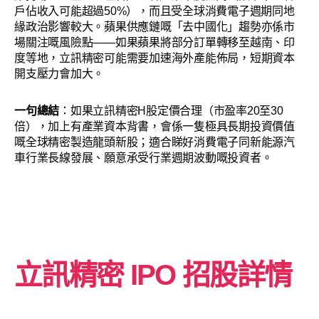
戶佔收入可能超過50%），而且受全球消費電子週期同地
緣政治影響較大。蘋果供應鏈嘅「去中國化」趨勢亦係市
場關注嘅風險點——如果蘋果將部分訂單轉移至越南、印
度等地，立訊精密可能需要加速海外產能佈局，短期資本
開支壓力會加大。
一句總結
：如果立訊精密H股定價合理（市盈率20至30
倍），加上有產業資本背書，會係一隻極具長期投資價值
嘅全球精密製造龍頭新股；適合睇好消費電子同新能源汽
車行業長線發展、願意承受行業週期波動嘅投資者。
立訊精密
IPO 招股詳情