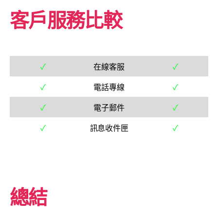
客戶服務比較
✓
在線客服
✓
✓
電話專線
✓
✓
電子郵件
✓
✓
訊息收件匣
✓
總結