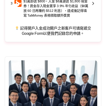
$1萬即送 $800，入金 $8萬更送 $1,800 現金
3
券！資金存入現金寶享 3.9% 年化收益（$8萬
放 60 日再賺約 $512 利息），達成後記得填
寫 TalkMoney 表格領取額外獎賞
記得開戶入金成功開戶之新客戶可填寫遞交
Google Form以便我們記錄您的申請。