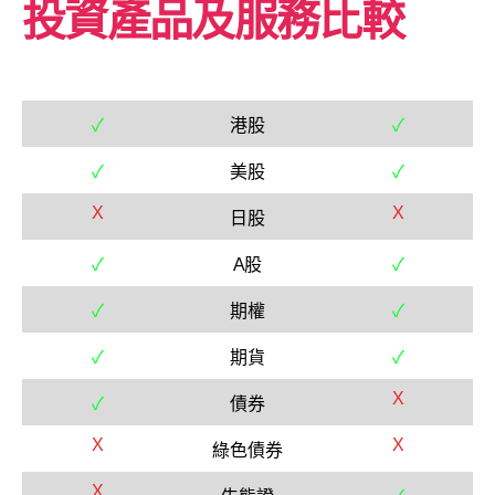
投資產品及服務比較
✓
港股
✓
✓
美股
✓
X
X
日股
✓
A股
✓
✓
期權
✓
✓
期貨
✓
X
✓
債券
X
X
綠色債券
X