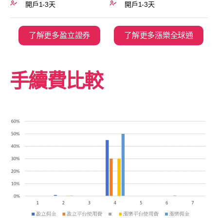
開戶1-3天
開戶1-3天
了解更多盈立證券
了解更多漲樂全球通
手續費比較