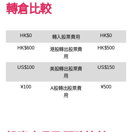
轉倉比較
HK$0
HK$0
轉入股票費用
HK$600
HK$500
港股轉出股票費
用
US$100
US$150
美股轉出股票費
用
¥100
¥500
A股轉出股票費
用