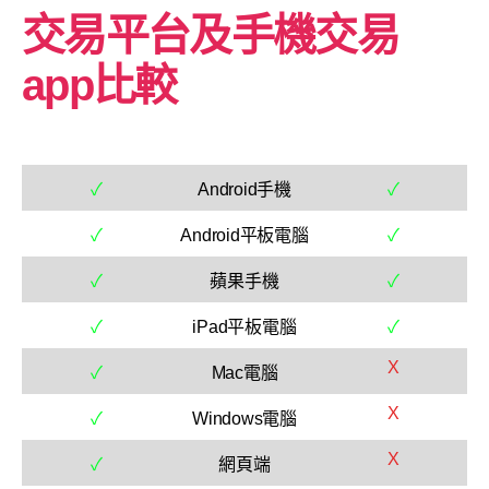
交易平台及手機交易
app比較
✓
Android手機
✓
✓
Android平板電腦
✓
✓
蘋果手機
✓
✓
iPad平板電腦
✓
X
✓
Mac電腦
X
✓
Windows電腦
X
✓
網頁端