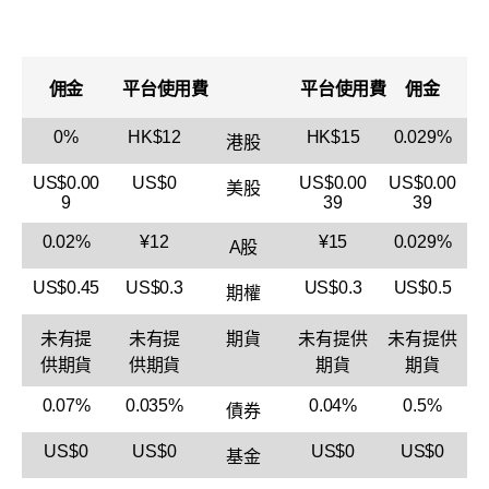
佣金
平台使用費
平台使用費
佣金
0%
HK$12
HK$15
0.029%
港股
US$0.00
US$0
US$0.00
US$0.00
美股
9
39
39
0.02%
¥12
¥15
0.029%
A股
US$0.45
US$0.3
US$0.3
US$0.5
期權
未有提
未有提
期貨
未有提供
未有提供
供期貨
供期貨
期貨
期貨
0.07%
0.035%
0.04%
0.5%
債券
US$0
US$0
US$0
US$0
基金