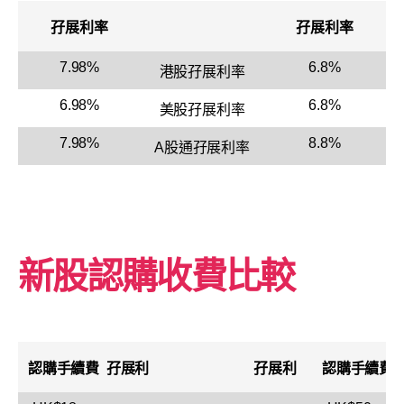
孖展利率
孖展利率
7.98%
6.8%
港股孖展利率
6.98%
6.8%
美股孖展利率
7.98%
8.8%
A股通孖展利率
新股認購收費比較
認購手續費
孖展利
孖展利
認購手續費