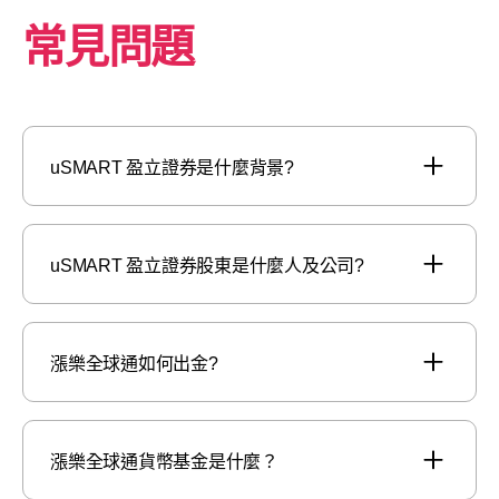
常見問題
uSMART 盈立證券是什麼背景?
uSMART 盈立證券股東是什麼人及公司?
漲樂全球通如何出金?
漲樂全球通貨幣基金是什麼？