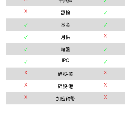
牛熊證
✓
X
窩輪
✓
✓
基金
✓
X
✓
月供
✓
暗盤
✓
IPO
✓
✓
X
X
碎股-美
X
X
碎股-港
X
X
加密貨幣