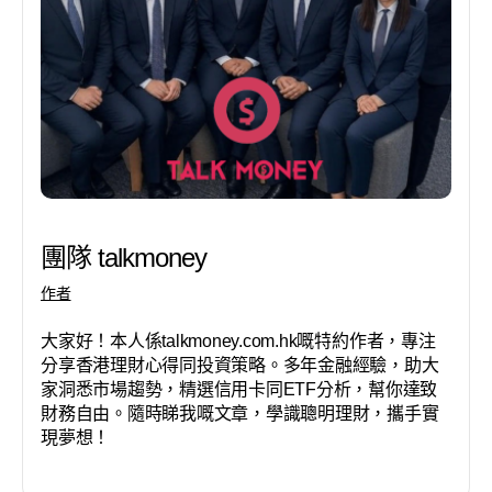
團隊 talkmoney
作者
大家好！本人係talkmoney.com.hk嘅特約作者，專注
分享香港理財心得同投資策略。多年金融經驗，助大
家洞悉市場趨勢，精選信用卡同ETF分析，幫你達致
財務自由。隨時睇我嘅文章，學識聰明理財，攜手實
現夢想！