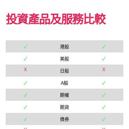
投資產品及服務比較
✓
港股
✓
✓
美股
✓
X
X
日股
✓
A股
✓
✓
期權
✓
✓
期貨
✓
✓
債券
✓