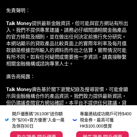
免責聲明：
Talk Money
提供最新金融資訊，但可能與官方網站有所出
入。我們不提供專業建議。請務必仔細閱讀相關金融產品
的官方條款及細則，並在做出任何決定前進行充分研究。
本網站顯示的貸款產品比較頁面上的實際年利率及每月還
款額是根據您所輸入的資料而作出之估算，實際情況可能
有所不同。如有任何疑問或需要進一步資訊，請直接聯繫
相關金融機構或諮詢專業人士。
廣告商揭露：
Talk Money
廣告基於閣下瀏覽紀錄及搜尋習慣，可能會顯
示與金融機構合作的產品資訊。我們致力提供最新資訊，
但仍建議查閱官方網站確認。本平台不提供任何建議，貸
款產品利率及還款額僅供估算，實際情況可能不同。歡迎
開戶優惠碼"261008"送你額
專屬連結成功開戶可拎$400
聯繫相關金融機構或專業人士了解更多。
外"$200+官方優惠"入金一萬
現金券，最高可獲
及保存30日
HK$100,000獎賞