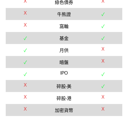
X
X
綠色債券
X
牛熊證
✓
X
窩輪
✓
✓
基金
✓
X
✓
月供
X
✓
暗盤
IPO
✓
✓
X
碎股-美
✓
X
X
碎股-港
X
X
加密貨幣