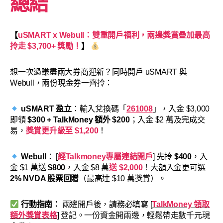
總結
【
uSMART x Webull：雙重開戶福利，兩邊獎賞疊加最高
拎走 $3,700+ 獎勵！
】
想一次過賺盡兩大券商迎新？同時開戶 uSMART 與
Webull，兩份現金券一齊拎：
uSMART 盈立
：輸入兌換碼「
261008
」，入金 $3,000
即領
$300 + TalkMoney 額外 $200
；入金 $2 萬及完成交
易，
獎賞更升級至 $1,200
！
Webull
： [
經Talkmoney專屬連結開戶
] 先拎
$400
，入
金 $1 萬送
$800
，入金 $8 萬
送 $2,000
！大額入金更可選
2% NVDA 股票回贈
（最高達 $10 萬獎賞）。
行動指南：
兩邊開戶後，請務必填寫 [
TalkMoney 領取
額外獎賞表格
] 登記。一份資金開兩邊，輕鬆帶走數千元現