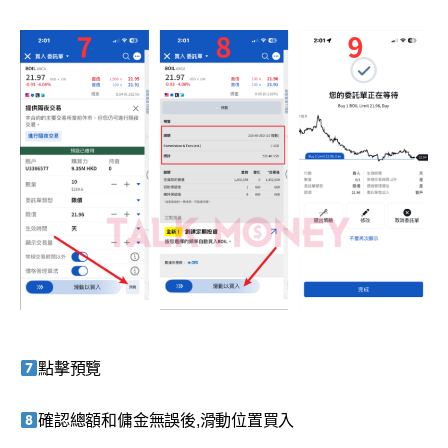
點擊預覽
確認總額和傭金無誤後,滑動位置買入