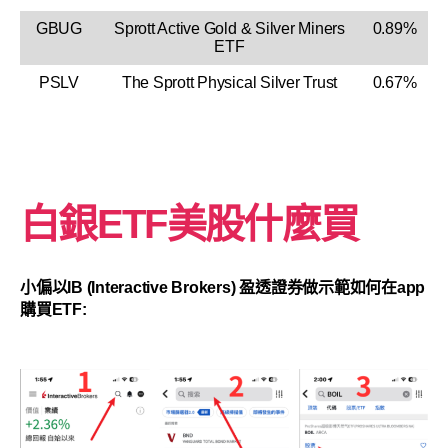
GBUG
Sprott Active Gold & Silver Miners
0.89%
ETF
PSLV
The Sprott Physical Silver Trust
0.67%
白銀ETF美股什麼買
小偏以IB (Interactive Brokers) 盈透證券做示範如何在app
購買ETF: