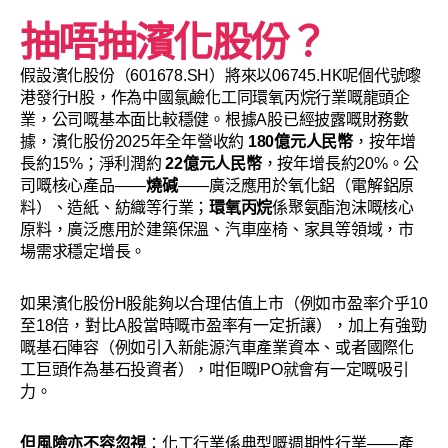
抽唔抽濱化股份？
假設濱化股份（601678.SH）將來以06745.HK呢個代號嚟
港發行H股，作為中國氯鹼化工同環氧丙烷行業嘅龍頭企
業，公司嘅基本面比較穩健。根據A股已經披露嘅財務數
據，濱化股份2025年全年營收約
180億元人民幣
，按年增
長約15%；淨利潤約
22億元人民幣
，按年增長約20%。公
司嘅核心產品——
燒碱
——廣泛應用於氧化鋁（電解鋁原
料）、造紙、紡織等行業；
環氧丙烷
係聚氨酯泡沫嘅核心
原料，廣泛應用於建築保溫、汽車座椅、家具等領域，市
場需求穩定增長。
如果濱化股份H股能夠以合理估值上市（例如市盈率介乎10
至18倍，對比A股當時嘅市盈率有一定折讓），加上有強勁
嘅基石陣容（例如引入新能源汽車產業資本、或者國際化
工巨頭作為基石投資者），咁佢嘅IPO就會有一定嘅吸引
力。
但風險亦不容忽視
：化工行業係典型嘅週期性行業——產