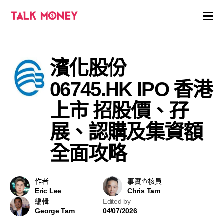
開戶優惠
濱化股份
證券商評價
06745.HK IPO 香港
各種投資產品戶口
上市 招股價、孖
展、認購及集資額
信用卡
全面攻略
貸款
虛擬貨幣
作者
事實查核員
Eric Lee
Chris Tam
編輯
Edited by
關於
George Tam
04/07/2026