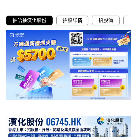
抽唔抽濱化股份
招股詳情
招股價
一