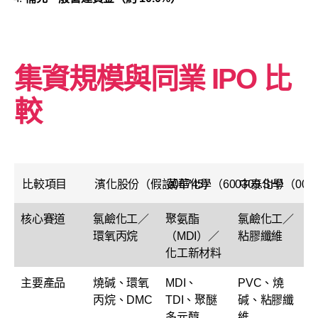
集資規模與同業 IPO 比
較
比較項目
濱化股份（假設06745）
萬華化學（600309.SH）
中泰化學（0020
核心賽道
氯鹼化工／
聚氨酯
氯鹼化工／
環氧丙烷
（MDI）／
粘膠纖維
化工新材料
主要產品
燒碱、環氧
MDI、
PVC、燒
丙烷、DMC
TDI、聚醚
碱、粘膠纖
多元醇
維