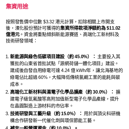
集資用途
按照發售價中位數 $3.32 港元計算，扣除相關上市開支
後，濱化股份預計可獲得的
集資所得款項淨額約為 $11.02
億港元
。資金將重點傾斜新能源賽道、高端化工新材料及
技術研發領域：
新能源與綠色低碳項目建設（約 45.0%）：
主要投入其
獲批的山東省首批試點「源網荷儲一體化項目」建設。
建成後自發自用綠電可達 4.24 億 kWh/年，讓北海基地的
綠電佔比超過 60%，大幅降低傳統氯鹼工業的能耗與碳
成本。
高端化工新材料與濕電子化學品擴產（約 30.0%）：
擴
建電子級氫氟酸等高附加值新型電子化學品產線，提升
在晶圓製造上游材料的市佔率。
技術研發與工藝升級（約 15.0%）：
用於與頂尖科研機
構合作研發新一代催化劑與環保節能工藝。
補充一般營運資金（約 10.0%）。