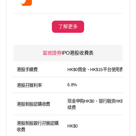
了解更多
富途證券
IPO港股收費表
港股手續費
HK$0佣金、HK$15平台使用費
6.8%
港股孖展利率
现金申购HK$0、银行融资HK$100手
港股新股認購收費
续费
港股新股銀行孖展認購
HK$0
收費