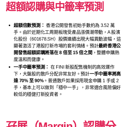
超額認購與中籤率預測
超額倍數預測：
香港公開發售初始手數約為 3.52 萬
手。由於近期化工周期板塊受產品漲價潮帶動，A 股濱
化股份（601678.SH）股價連續出現大幅異動波幅，這
顯著激活了港股打新市場的套利情緒。預計
最終香港公
開發售超額認購將落在 8 倍至 15 倍之間
，整體申購熱
度溫和而健康。
一手中籤率預測：
在 FINI 新股配售機制的高效運作
下，大盤股的散戶分配非常友好。預計
一手中籤率將高
達 70% 至 90%
。普通散戶如果採用現金申購 1 手或 2
手，基本上可以做到「穩中一手」，非常適合風險偏好
較低的穩健打新投資者。
孖展（Margin）認購分