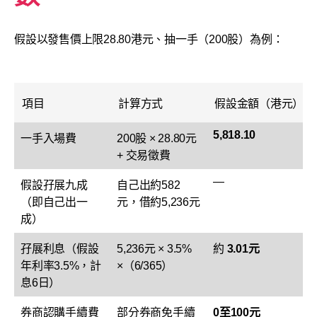
假設以發售價上限28.80港元、抽一手（200股）為例：
項目
計算方式
假設金額（港元）
5,818.10
一手入場費
200股 × 28.80元
+ 交易徵費
—
假設孖展九成
自己出約582
（即自己出一
元，借約5,236元
成）
孖展利息（假設
5,236元 × 3.5%
約
3.01元
年利率3.5%，計
×（6/365）
息6日）
券商認購手續費
部分券商免手續
0至100元