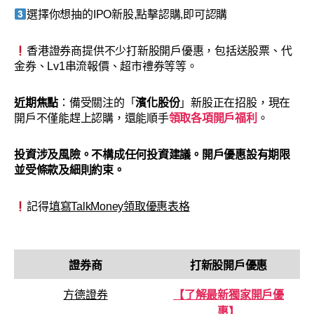
選擇你想抽的IPO新股,點擊認購,即可認購
香港證券商提供不少打新股開戶優惠，包括送股票、代
金券、Lv1串流報價、超市禮券等等。
近期焦點
：備受關注的「
濱化股份
」新股正在招股，現在
開戶不僅能趕上認購，還能順手
領取各項開戶福利
。
投資涉及風險。
不構成任何投資建議
。開戶優惠設有期限
並受條款及細則約束。
記得
填寫TalkMoney領取優惠表格
證券商
打新股開戶優惠
方德證券
【了解最新獨家開戶優
惠】