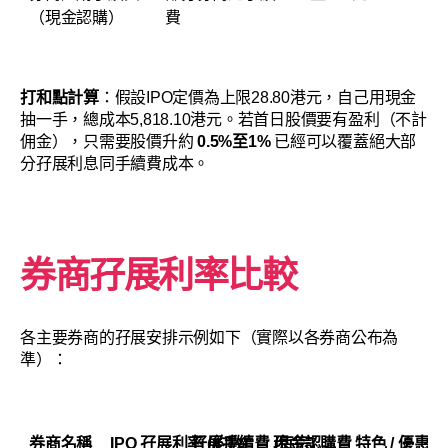
（現金認購）
費
打和點計算
：假設IPO定價為上限28.80港元，自己用現金
抽一手，總成本5,818.10港元。若首日股價要有盈利（不計
佣金），只需要股價升約
0.5%至1%
已經可以覆蓋絕大部
分孖展利息同手續費成本。
券商孖展利率比較
各主要券商的孖展安排示例如下（實際以各券商公布為
準）：
券商名稱
IPO 孖展利率 (約數)
孖展手續費 (每宗)
現金認購費
特色 / 優惠