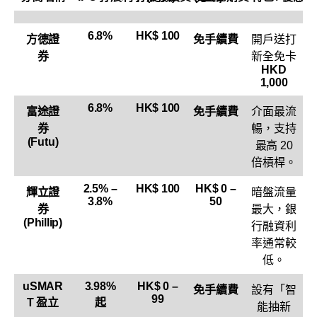
6.8%
HK$ 100
方德證
免手續費
開戶送打
券
新全免卡
HKD
1,000
6.8%
HK$ 100
富途證
免手續費
介面最流
券
暢，支持
(Futu)
最高 20
倍槓桿。
2.5% –
HK$ 100
HK$ 0 –
輝立證
暗盤流量
3.8%
50
券
最大，銀
(Phillip)
行融資利
率通常較
低。
uSMAR
3.98%
HK$ 0 –
免手續費
設有「智
99
T 盈立
起
能抽新