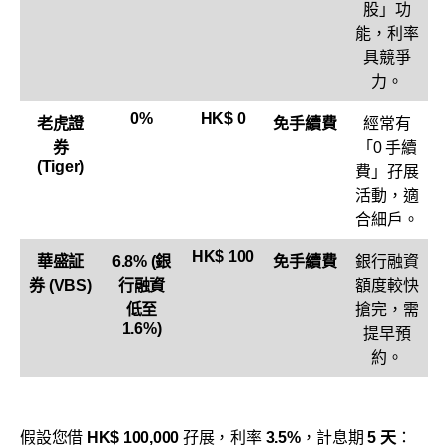
股」功
能，利率
具競爭
力。
0%
HK$ 0
老虎證
免手續費
經常有
券
「0 手續
(Tiger)
費」孖展
活動，適
合細戶。
HK$ 100
華盛証
6.8% (銀
免手續費
銀行融資
券 (VBS)
行融資
額度較快
低至
搶完，需
1.6%)
提早預
約。
假設您借
HK$ 100,000
孖展，利率
3.5%
，計息期
5 天
：