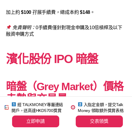
加上約
$100
孖展手續費，總成本約
$148
。
免責聲明：
0手續費僅針對現金申購及10倍槓桿及以下
融資申購方式
濱化股份
IPO 暗盤
暗盤（Grey Market）價格
走勢與交易量
經 TALKMONEY專屬連結
入指定金額，提交Talk
開戶，送高達HKD5700獎賞
Money 領取額外獎賞表格
小編方德證券做示範如何在app查看價格和暗盤交易:
立即申請
交表領獎