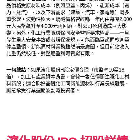
品價格受原材料成本（例如原鹽、丙烯）、能源成本（電
力、蒸汽）、以及下游需求（建築、汽車、家電等）嘅多
重影響，波動性極大。燒碱價格曾經喺一年內由每噸2,000
元人民幣飆升至4,000元再回落，對公司盈利造成巨大影
響。另外，化工行業嘅環保同安全監管要求極高——一旦
發生重大安全事故或者環保違規，可能面臨巨額罰款甚至
停產整頓。新能源材料業務雖然前景廣闊，但目前佔收入
比重仍然較低，對整體盈利嘅貢獻有限。
一句總結
：如果濱化股份H股定價合理（市盈率10至18
倍），加上有產業資本背書，會係一隻值得關注嘅化工材
料新股；適合睇好基礎化工同新能源材料行業長線發展、
願意承受行業週期波動嘅投資者。