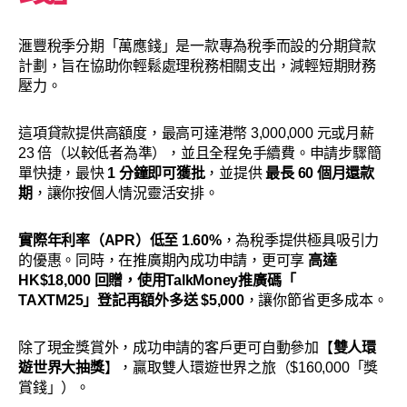
滙豐稅季分期「萬應錢」是一款專為稅季而設的分期貸款
計劃，旨在協助你輕鬆處理稅務相關支出，減輕短期財務
壓力。
這項貸款提供高額度，最高可達港幣 3,000,000 元或月薪
23 倍（以較低者為準），並且全程免手續費。申請步驟簡
單快捷，最快
1 分鐘即可獲批
，並提供
最長 60 個月還款
期
，讓你按個人情況靈活安排。
實際年利率（APR）低至 1.60%
，為稅季提供極具吸引力
的優惠。同時，在推廣期內成功申請，更可享
高達
HK$18,000 回贈，使用TalkMoney推廣碼「
TAXTM25」登記再額外多送 $5,000
，讓你節省更多成本。
除了現金獎賞外，成功申請的客戶更可自動參加【
雙人環
遊世界大抽獎
】，贏取雙人環遊世界之旅（$160,000「獎
賞錢」）。