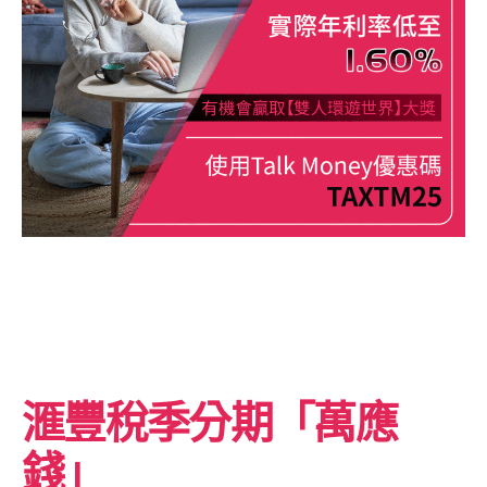
滙豐稅季分期「萬應
錢」