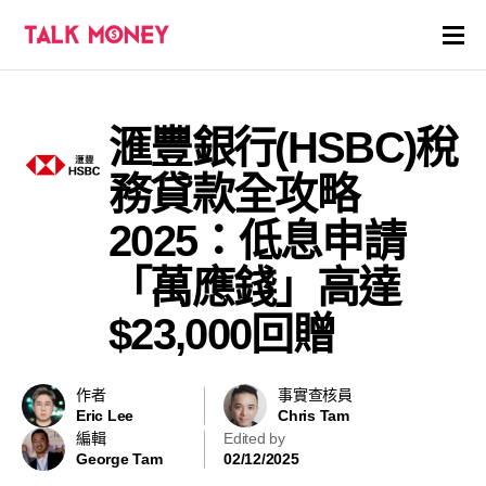
開戶優惠
滙豐銀行(HSBC)稅
證券商評價
務貸款全攻略
各種投資產品戶口
2025：低息申請
「萬應錢」高達
信用卡
$23,000回贈
貸款
虛擬貨幣
作者
事實查核員
Eric Lee
Chris Tam
編輯
Edited by
關於
George Tam
02/12/2025