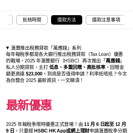
續費
批核時間
還款方法
還款注意事項
滙豐推出稅務貸款「萬應錢」系列
每年報稅季都是各大銀行推出稅務貸款（Tax Loan）優惠
的戰場，2025 年滙豐銀行（HSBC）再次推出「
萬應錢
」
私人分期貸款，主打
低息、多重回贈、高批核率
，回贈金
額更高達
$23,000
。到底是否值得申請？利率抵唔抵？今次
為你整合 2025 最新資訊，一文睇清！
最新優惠
2025 年報稅季限時優惠正式登場！由
11 月 6 日起至 12 月
9 日
，只要經
HSBC HK App或網上理財
申請滙豐稅季分期