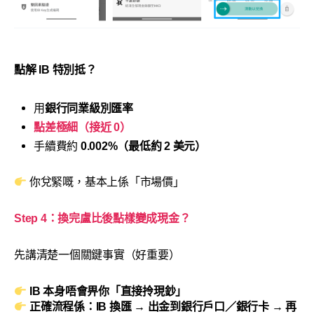
點解 IB 特別抵？
用
銀行同業級別匯率
點差極細（接近 0）
手續費約
0.002%（最低約 2 美元）
你兌緊嘅，基本上係「市場價」
Step 4：換完
盧比
後點樣變成現金？
先講清楚一個關鍵事實（好重要）
IB 本身唔會畀你「直接拎現鈔」
正確流程係：IB 換匯 → 出金到銀行戶口／銀行卡 → 再