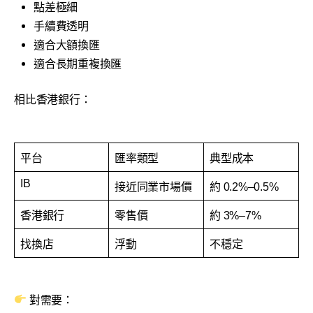
點差極細
手續費透明
適合大額換匯
適合長期重複換匯
相比香港銀行：
平台
匯率類型
典型成本
IB
接近同業市場價
約 0.2%–0.5%
香港銀行
零售價
約 3%–7%
找換店
浮動
不穩定
對需要：