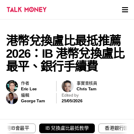
開戶優惠
港幣兌換盧比最抵推薦
證券商評價
2026：IB 港幣兌換盧比
各種投資產品戶口
最平、銀行手續費
信用卡
作者
事實查核員
Eric Lee
Chris Tam
貸款
編輯
Edited by
George Tam
25/05/2026
虛擬貨幣
關於
點解用IB會最平
IB 兌換盧比最抵教學
香港銀行匯率