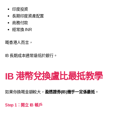
印度投資
長期印度資產配置
商務付款
經常換 INR
嘅香港人而言，
IB 長期成本通常遠低於銀行。
IB
港幣兌換盧比
最抵教學
如果你換嘅金額較大，
盈透證券(IB)幾乎一定係最抵
。
Step 1：開立 IB 帳戶