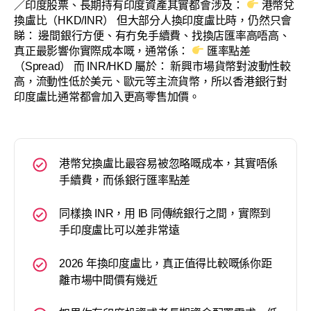
／印度股票、長期持有印度資產其實都會涉及：
港幣兌
換盧比（HKD/INR） 但大部分人換印度盧比時，仍然只會
睇： 邊間銀行方便、有冇免手續費、找換店匯率高唔高、
真正最影響你實際成本嘅，通常係：
匯率點差
（Spread） 而 INR/HKD 屬於： 新興市場貨幣對波動性較
高，流動性低於美元、歐元等主流貨幣，所以香港銀行對
印度盧比通常都會加入更高零售加價。
港幣兌換盧比最容易被忽略嘅成本，其實唔係
手續費，而係銀行匯率點差
同樣換 INR，用 IB 同傳統銀行之間，實際到
手印度盧比可以差非常遠
2026 年換印度盧比，真正值得比較嘅係你距
離市場中間價有幾近