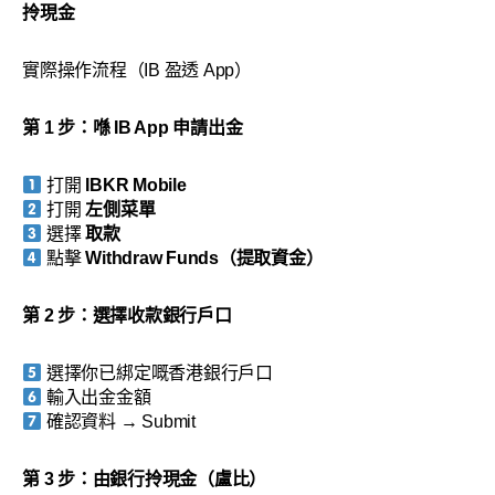
拎現金
實際操作流程（IB 盈透 App）
第 1 步：喺 IB App 申請出金
打開
IBKR Mobile
打開
左側菜單
選擇
取款
點擊
Withdraw Funds（提取資金）
第 2 步：選擇收款銀行戶口
選擇你已綁定嘅香港銀行戶口
輸入出金金額
確認資料 → Submit
第 3 步：由銀行拎現金（
盧比
）