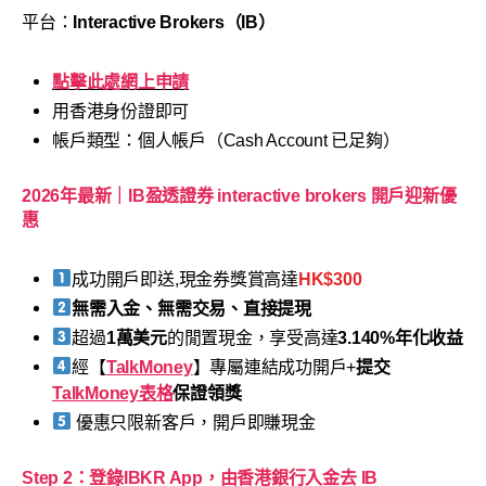
平台：
Interactive Brokers（IB）
點擊此處網上申請
用香港身份證即可
帳戶類型：個人帳戶（Cash Account 已足夠）
2026年最新｜IB盈透證券 interactive brokers 開戶迎新優
惠
成功開戶即送,現金券獎賞高達
HK$300
無需入金、無需交易、直接提現
超過
1萬美元
的閒置現金，享受高達
3.140%年化收益
經【
TalkMoney
】專屬連結成功開戶+
提交
TalkMoney表格
保證領獎
優惠只限新客戶，開戶即賺現金
Step 2：登錄IBKR App，由香港銀行入金去 IB