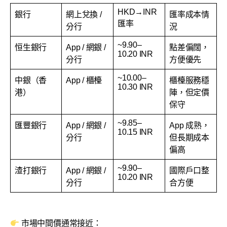
HKD→INR
銀行
網上兌換 /
匯率成本情
匯率
分行
況
~9.90–
恒生銀行
App / 網銀 /
點差偏闊，
10.20 INR
分行
方便優先
~10.00–
中銀（香
App / 櫃檯
櫃檯服務穩
10.30 INR
港）
陣，但定價
保守
~9.85–
匯豐銀行
App / 網銀 /
App 成熟，
10.15 INR
分行
但長期成本
偏高
~9.90–
渣打銀行
App / 網銀 /
國際戶口整
10.20 INR
分行
合方便
市場中間價通常接近：